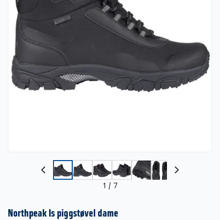
1
/
7
Northpeak Is piggstøvel dame