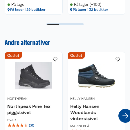
klut eller børste. Bruk gjerne sprayimpregnering
På lager
På lager (+100)
for å bevare overdelene og skoens egenskaper.
På lager i 29 butikker
På lager i 32 butikker
Miljø og bærekraft
Andre alternativer
Kundeservice
Outlet
Outlet
Om oss
Kontakt oss
Nyheter
Angre- og returrett
Våre butikker
Reklamasjon og garanti
NORTHPEAK
HELLY HANSEN
Northpeak Pine Tex
Helly Hansen
Våre merkevarer
Ofte stilte spørsmål
piggstøvel
Woodlands
vinterstøvel
SVART
Coop kjeder
Betalingsalternativer
☆
☆
☆
☆
☆
(
31
)
MARINEBLÅ