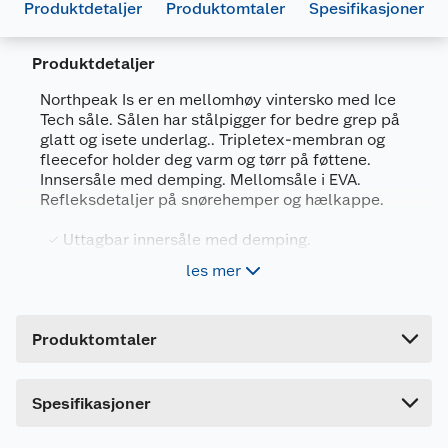
Produktdetaljer
Produktomtaler
Spesifikasjoner
Produktdetaljer
Generelt
Northpeak Is er en mellomhøy vintersko med Ice
Artikkelnummer
7025180714021
Tech såle. Sålen har stålpigger for bedre grep på
glatt og isete underlag.. Tripletex-membran og
Leverandørens artikkelnummer
901DH394-4G
fleecefor holder deg varm og tørr på føttene.
Innsersåle med demping. Mellomsåle i EVA.
Størrelse
36
Refleksdetaljer på snørehemper og hælkappe.
Farge
SVART
Uttagbar innersåle med demping.
Forpakningsmål
Vanntett, foret og ventilerende
les mer
Bruttovekt
0.93 kg
Ice Tech såle med stålpigger
Høyde
11.6 cm
Forsterket i hælkappe og på tupp
Produktomtaler
Lengde
34 cm
Informasjon om design og overdel
Bredde
26.2 cm
Mellomhøy overdel i nylonmesh og PU. Forsterket
Spesifikasjoner
i hæl og tupp. Tripletex-membran og fleecefor.