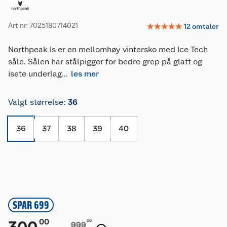
Art nr: 7025180714021
☆
☆
☆
☆
☆
12
omtaler
Northpeak Is er en mellomhøy vintersko med Ice Tech
såle. Sålen har stålpigger for bedre grep på glatt og
isete underlag
...
les mer
Valgt størrelse
:
36
36
37
38
39
40
SPAR 699
00
00
999