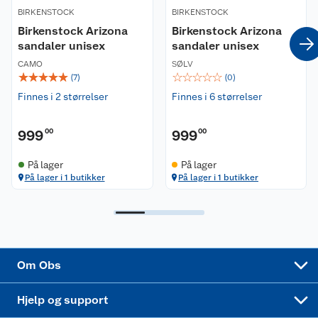
BIRKENSTOCK
BIRKENSTOCK
Våre merkevarer
Ofte stilte spørsmål
Birkenstock Arizona
Birkenstock Arizona
sandaler unisex
sandaler unisex
Coop kjeder
Betalingsalternativer
CAMO
SØLV
☆
☆
☆
☆
☆
☆
☆
☆
☆
☆
(
7
)
(
0
)
Ledige stillinger
Leveringsalternativer
Åpent kjøp
Finnes i 2 størrelser
Finnes i 6 størrelser
Bærekraft
Pakkesporing
Coop medlem
999
00
999
00
Sikkerhetsdatablad
Sikkerhetsdatablad
Retur av el-avfall
Trampoline
På lager
På lager
På lager i 1 butikker
På lager i 1 butikker
Samvirkelag
Kjøpsvilkår
Klikk og hent
Festdrakter til hele familien
Hagemøbler og utemøbler
Virksomheten
Personvern
Matvaregaranti
Alt til grillsesongen
Sykler og sykkelutstyr
Sponsorvirksomhet
Cookies
Coop Mastercard
Velg riktig barnesykkel
LEGO
Om Obs
Leveringstid
Coop bedriftskort
Oppskrifter
Høytrykkspyler
Hjelp og support