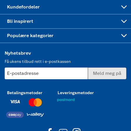
Min kake
Ukas 4 middagstilbud
Klær
Kundefordeler
Mer inspirasjon
Symaskin
Bli inspirert
Joggesko dame
Populære kategorier
Nyhetsbrev
Få ukens tilbud rett i e-postkassen
E-postadresse
Meld meg på
Betalingsmetoder
Leveringsmetoder