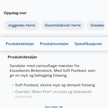
Oppdag mer
Joggesko herre
Gummistøvler herre
Sneakers 
Produktdetaljer
Produktomtaler
Spesifikasjoner
Produktdetaljer
Generelt
Sandaler med camouflage-mønster fra
Artikkelnummer
4044477663869
klassikeren Birkenstock. Med Soft Footbed, som
gir en myk og behagelig fotseng.
Leverandørens artikkelnummer
1013013
Soft Footbed, ekstra myk og dempet fotseng
Størrelse
41
Overdel i Birko-Flor®, et mykt og slitesterkt
Farge
GRØNN
materiale
EVA såle og skinn dekksåle
Forpakningsmål
les mer