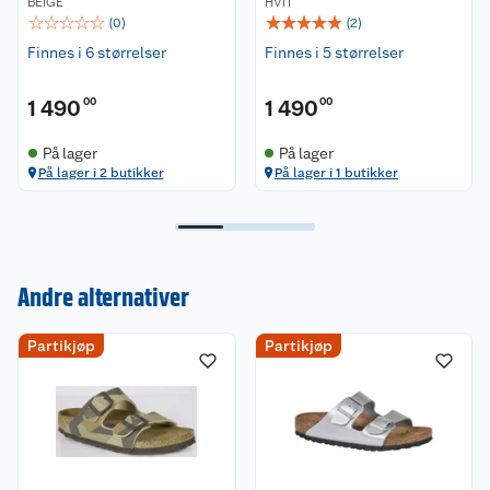
BEIGE
HVIT
☆
☆
☆
☆
☆
☆
☆
☆
☆
☆
(
0
)
(
2
)
Finnes i 6 størrelser
Finnes i 5 størrelser
1 490
00
1 490
00
På lager
På lager
På lager i 2 butikker
På lager i 1 butikker
Andre alternativer
Kundeservice
Partikjøp
Partikjøp
Om oss
Kontakt oss
Nyheter
Angre- og returrett
Våre butikker
Reklamasjon og garanti