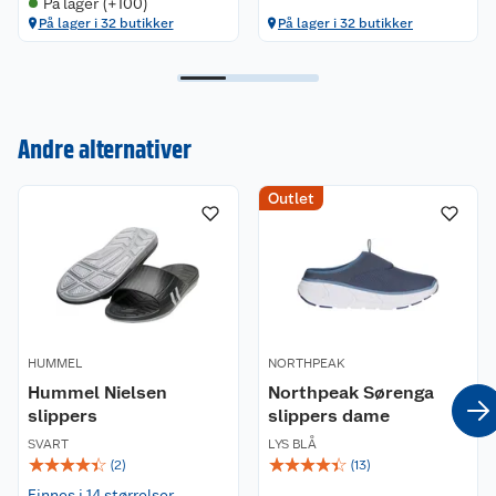
På lager (+100)
På lager i 32 butikker
På lager i 32 butikker
Andre alternativer
Kundeservice
Outlet
Om oss
Kontakt oss
Nyheter
Angre- og returrett
Våre butikker
Reklamasjon og garanti
HUMMEL
Våre merkevarer
NORTHPEAK
Ofte stilte spørsmål
Hummel Nielsen
Northpeak Sørenga
slippers
slippers dame
Coop kjeder
Betalingsalternativer
SVART
LYS BLÅ
☆
☆
☆
☆
☆
☆
☆
☆
☆
☆
(
2
)
(
13
)
Ledige stillinger
Leveringsalternativer
Åpent kjøp
Finnes i 14 størrelser