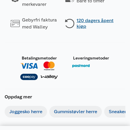
bare to timer
merkevarer
Gebyrfri faktura
120 dagers åpent
kjøp
med Walley
Betalingsmetoder
Leveringsmetoder
Oppdag mer
Joggesko herre
Gummistøvler herre
Sneakers 