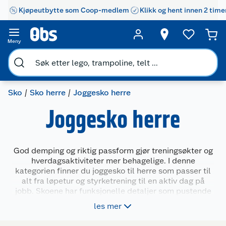
Kjøpeutbytte som Coop-medlem
Klikk og hent innen 2 time
Meny
Sko
Sko herre
Joggesko herre
Joggesko herre
God demping og riktig passform gjør treningsøkter og
hverdagsaktiviteter mer behagelige. I denne
kategorien finner du joggesko til herre som passer til
alt fra løpetur og styrketrening til en aktiv dag på
jobb. Skoene har funksjonelle detaljer som pustende
overdel, slitesterk såle og god støtte. Velg mellom
les mer
ulike modeller og størrelser som dekker forskjellige
behov.