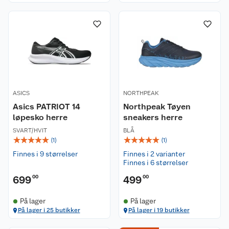
ASICS
NORTHPEAK
Asics PATRIOT 14
Northpeak Tøyen
løpesko herre
sneakers herre
SVART/HVIT
BLÅ
☆
☆
☆
☆
☆
☆
☆
☆
☆
☆
(
1
)
(
1
)
Finnes i 9 størrelser
Finnes i 2 varianter
Finnes i 6 størrelser
699
00
499
00
På lager
På lager
På lager i 25 butikker
På lager i 19 butikker