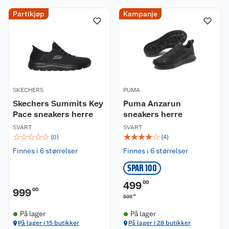
Partikjøp
Kampanje
SKECHERS
PUMA
Skechers Summits Key
Puma Anzarun
Pace sneakers herre
sneakers herre
SVART
SVART
☆
☆
☆
☆
☆
☆
☆
☆
☆
☆
(
0
)
(
4
)
Finnes i 6 størrelser
Finnes i 6 størrelser
SPAR 100
499
00
999
00
00
599
På lager
På lager
På lager i 15 butikker
På lager i 28 butikker