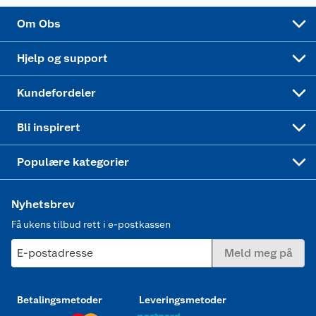
Sponsorvirksomhet
Cookies
Coop Mastercard
Velg riktig barnesykkel
LEGO
Om Obs
Leveringstid
Coop bedriftskort
Oppskrifter
Høytrykkspyler
Hjelp og support
Min kake
Ukas 4 middagstilbud
Klær
Kundefordeler
Mer inspirasjon
Symaskin
Bli inspirert
Joggesko dame
Populære kategorier
Nyhetsbrev
Få ukens tilbud rett i e-postkassen
E-postadresse
Meld meg på
Betalingsmetoder
Leveringsmetoder