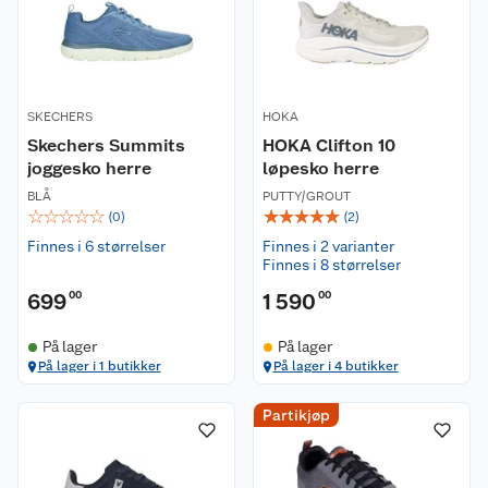
SKECHERS
HOKA
Skechers Summits
HOKA Clifton 10
joggesko herre
løpesko herre
BLÅ
PUTTY/GROUT
☆
☆
☆
☆
☆
☆
☆
☆
☆
☆
(
0
)
(
2
)
Finnes i 6 størrelser
Finnes i 2 varianter
Finnes i 8 størrelser
699
00
1 590
00
På lager
På lager
På lager i 1 butikker
På lager i 4 butikker
Partikjøp
Kundeservice
Om oss
Kontakt oss