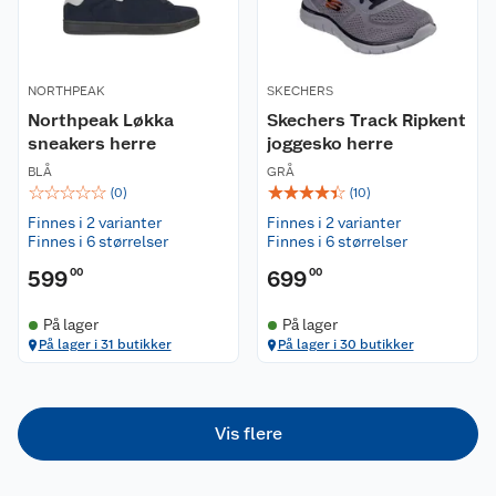
Nyheter
Angre- og returrett
Våre butikker
NORTHPEAK
Reklamasjon og garanti
SKECHERS
Northpeak Løkka
Skechers Track Ripkent
sneakers herre
joggesko herre
Våre merkevarer
Ofte stilte spørsmål
BLÅ
GRÅ
☆
☆
☆
☆
☆
☆
☆
☆
☆
☆
(
0
)
(
10
)
Coop kjeder
Betalingsalternativer
Finnes i 2 varianter
Finnes i 2 varianter
Finnes i 6 størrelser
Finnes i 6 størrelser
Ledige stillinger
Leveringsalternativer
Åpent kjøp
599
00
699
00
Bærekraft
Pakkesporing
Coop medlem
På lager
På lager
På lager i 31 butikker
På lager i 30 butikker
Sikkerhetsdatablad
Sikkerhetsdatablad
Retur av el-avfall
Trampoline
Samvirkelag
Kjøpsvilkår
Klikk og hent
Festdrakter til hele familien
Hagemøbler og utemøbler
Vis flere
Virksomheten
Personvern
Matvaregaranti
Alt til grillsesongen
Sykler og sykkelutstyr