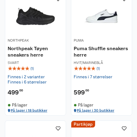
NORTHPEAK
PUMA
Northpeak Tøyen
Puma Shuffle sneakers
sneakers herre
herre
SVART
HVIT/MARINEBLÅ
☆
☆
☆
☆
☆
☆
☆
☆
☆
☆
(
1
)
(
1
)
Finnes i 2 varianter
Finnes i 7 størrelser
Finnes i 6 størrelser
499
00
599
00
På lager
På lager
På lager i 18 butikker
På lager i 30 butikker
Partikjøp