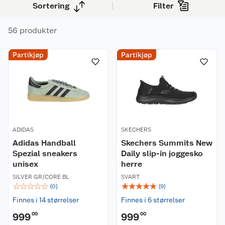
Sortering
Filter
56 produkter
Partikjøp
Partikjøp
ADIDAS
SKECHERS
Adidas Handball
Skechers Summits New
Spezial sneakers
Daily slip-in joggesko
unisex
herre
SILVER GR/CORE BL
SVART
☆
☆
☆
☆
☆
☆
☆
☆
☆
☆
(
0
)
(
9
)
Finnes i 14 størrelser
Finnes i 6 størrelser
999
00
999
00