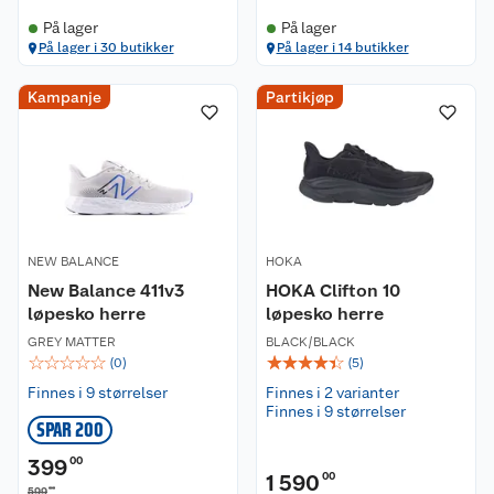
På lager
På lager
På lager i 30 butikker
På lager i 14 butikker
Kampanje
Partikjøp
NEW BALANCE
HOKA
New Balance 411v3
HOKA Clifton 10
løpesko herre
løpesko herre
GREY MATTER
BLACK/BLACK
☆
☆
☆
☆
☆
☆
☆
☆
☆
☆
(
0
)
(
5
)
Finnes i 9 størrelser
Finnes i 2 varianter
Finnes i 9 størrelser
SPAR 200
399
00
1 590
00
00
599