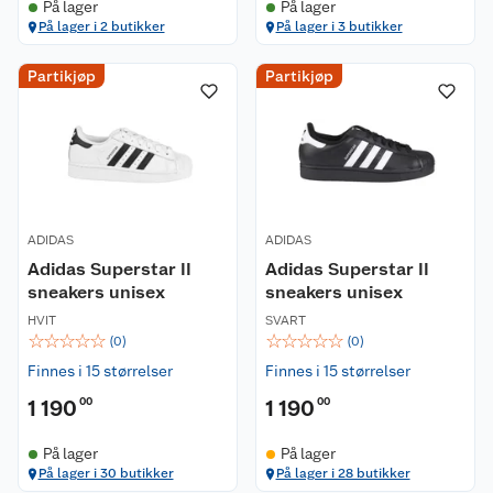
På lager
På lager
På lager i 2 butikker
På lager i 3 butikker
Partikjøp
Partikjøp
ADIDAS
ADIDAS
Adidas Superstar II
Adidas Superstar II
sneakers unisex
sneakers unisex
HVIT
SVART
☆
☆
☆
☆
☆
☆
☆
☆
☆
☆
(
0
)
(
0
)
Finnes i 15 størrelser
Finnes i 15 størrelser
1 190
00
1 190
00
På lager
På lager
På lager i 30 butikker
På lager i 28 butikker