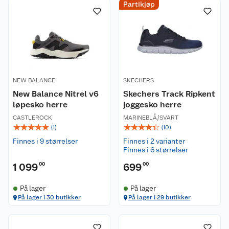
Partikjøp
NEW BALANCE
SKECHERS
New Balance Nitrel v6
Skechers Track Ripkent
løpesko herre
joggesko herre
CASTLEROCK
MARINEBLÅ/SVART
☆
☆
☆
☆
☆
☆
☆
☆
☆
☆
(
1
)
(
10
)
Finnes i 9 størrelser
Finnes i 2 varianter
Finnes i 6 størrelser
1 099
00
699
00
På lager
På lager
På lager i 30 butikker
På lager i 29 butikker