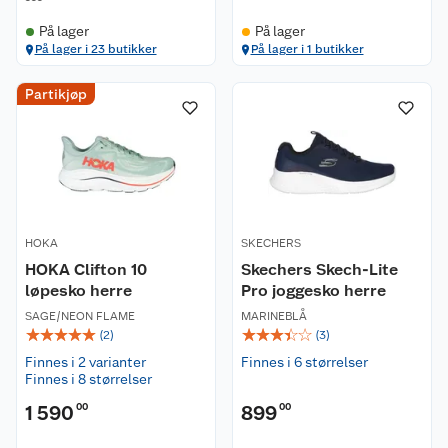
På lager
På lager
På lager i 23 butikker
På lager i 1 butikker
Partikjøp
HOKA
SKECHERS
HOKA Clifton 10
Skechers Skech-Lite
løpesko herre
Pro joggesko herre
SAGE/NEON FLAME
MARINEBLÅ
☆
☆
☆
☆
☆
☆
☆
☆
☆
☆
(
2
)
(
3
)
Finnes i 2 varianter
Finnes i 6 størrelser
Finnes i 8 størrelser
1 590
00
899
00