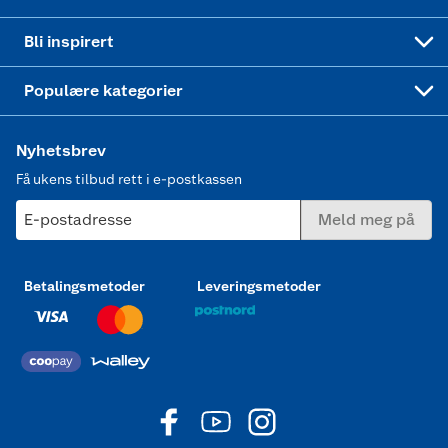
Mer inspirasjon
Symaskin
Bli inspirert
Joggesko dame
Populære kategorier
Nyhetsbrev
Få ukens tilbud rett i e-postkassen
E-postadresse
Meld meg på
Betalingsmetoder
Leveringsmetoder