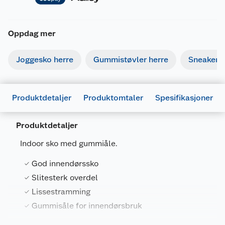
Oppdag mer
Joggesko herre
Gummistøvler herre
Sneakers 
Produktdetaljer
Produktomtaler
Spesifikasjoner
Produktdetaljer
Generelt
Indoor sko med gummiåle.
Artikkelnummer
4099683043622
God innendørssko
Leverandørens artikkelnummer
107485016
Slitesterk overdel
Størrelse
39
Lissestramming
Farge
SVART
Gummisåle for innendørsbruk
Forpakningsmål