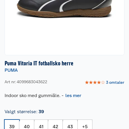
Puma Vitoria IT fotballsko herre
PUMA
Art nr: 4099683043622
☆
☆
☆
☆
☆
3
omtaler
Indoor sko med gummiåle.
-
les mer
Valgt størrelse
:
39
39
40
41
42
43
+
5