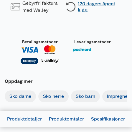
Gebyrfri faktura
120 dagers åpent
kjøp
med Walley
Betalingsmetoder
Leveringsmetoder
Oppdag mer
Sko dame
Sko herre
Sko barn
Impregneri
Produktdetaljer
Produktomtaler
Spesifikasjoner
Generelt
Artikkelnummer
4003499107218