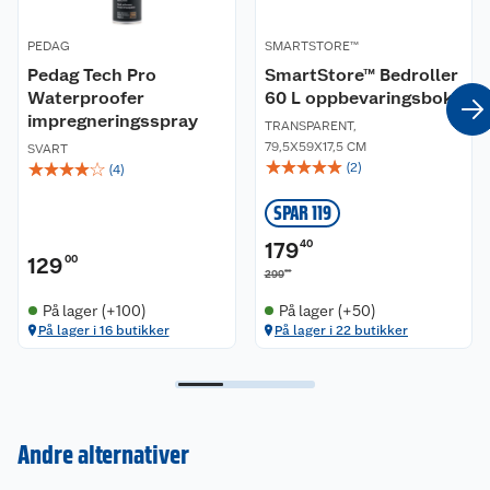
PEDAG
SMARTSTORE™
Pedag Tech Pro
SmartStore™ Bedroller
Waterproofer
60 L oppbevaringsboks
impregneringsspray
TRANSPARENT
,
79,5X59X17,5 CM
SVART
☆
☆
☆
☆
☆
☆
☆
☆
☆
☆
(
2
)
(
4
)
SPAR 119
179
40
129
00
00
299
På lager (+100)
På lager (+50)
På lager i 16 butikker
På lager i 22 butikker
Kundeservice
Om oss
Kontakt oss
Nyheter
Angre- og returrett
Andre alternativer
Våre butikker