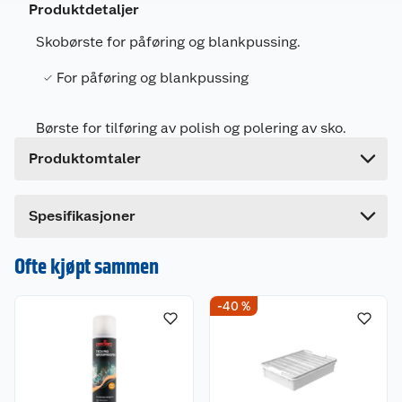
Produktdetaljer
Leverandørens artikkelnummer
FR721
Skobørste for påføring og blankpussing.
Størrelse
ONE SIZE
For påføring og blankpussing
Forpakningsmål
Bruttovekt
1 kg
Børste for tilføring av polish og polering av sko.
Høyde
3.8 cm
Produktomtaler
Lengde
48 cm
Bredde
4 cm
Spesifikasjoner
Ofte kjøpt sammen
-40 %