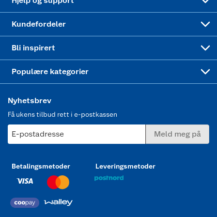
Hjelp og support
Min kake
Ukas 4 middagstilbud
Klær
Kundefordeler
Mer inspirasjon
Symaskin
Bli inspirert
Joggesko dame
Populære kategorier
Nyhetsbrev
Få ukens tilbud rett i e-postkassen
E-postadresse
Meld meg på
Betalingsmetoder
Leveringsmetoder