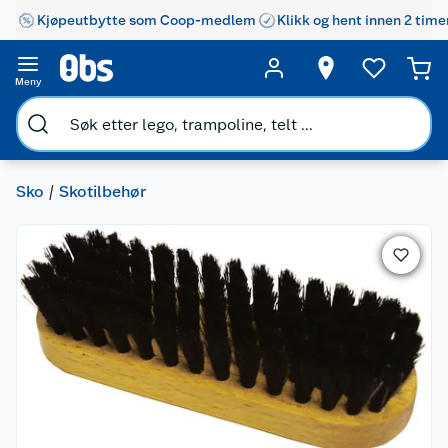
Kjøpeutbytte som Coop-medlem
Klikk og hent innen 2 time
Meny
Sko
Skotilbehør