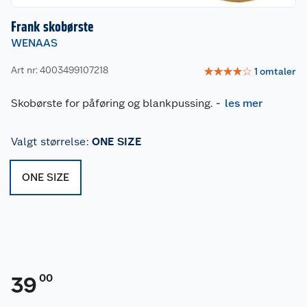
Frank skobørste
WENAAS
Art nr: 4003499107218
☆
☆
☆
☆
☆
1
omtaler
Skobørste for påføring og blankpussing.
-
les mer
Valgt størrelse
:
ONE SIZE
ONE SIZE
00
39