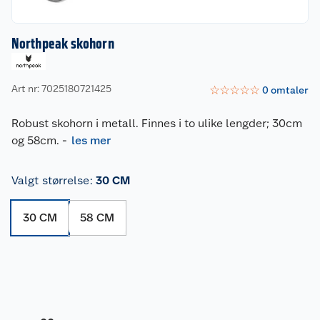
Northpeak skohorn
Art nr: 7025180721425
☆
☆
☆
☆
☆
0
omtaler
Robust skohorn i metall. Finnes i to ulike lengder; 30cm
og 58cm.
-
les mer
Valgt størrelse
:
30 CM
30 CM
58 CM