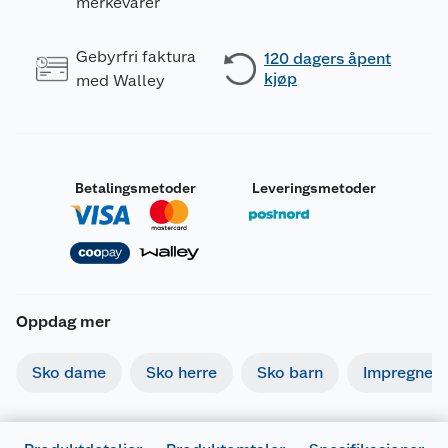
merkevarer
Gebyrfri faktura
120 dagers åpent
kjøp
med Walley
Betalingsmetoder
Leveringsmetoder
Oppdag mer
Sko dame
Sko herre
Sko barn
Impregneri