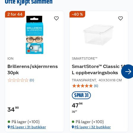
Ofte kjøpt sammen
Materiale:
2 for 44
-40 %
Metall
ION
SMARTSTORE™
Brillerens/skjermrens
SmartStore™ Classic 14
30pk
L oppbevaringsboks
☆
☆
☆
☆
☆
(
0
)
TRANSPARENT
,
40X30X18 CM
☆
☆
☆
☆
☆
(
6
)
SPAR 31
47
94
34
90
90
79
På lager (+100)
På lager (+100)
På lager i 31 butikker
På lager i 32 butikker