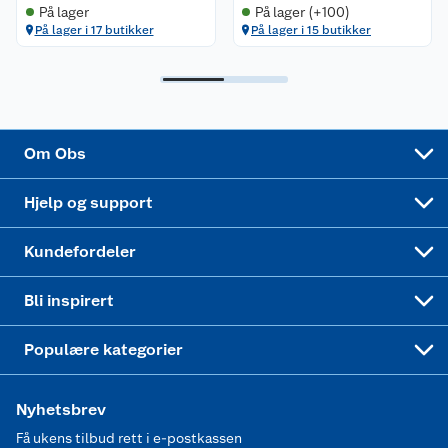
På lager
På lager (+100)
På lager i 17 butikker
På lager i 15 butikker
Samvirkelag
Kjøpsvilkår
Klikk og hent
Festdrakter til hele familien
Hagemøbler og utemøbler
Virksomheten
Personvern
Matvaregaranti
Alt til grillsesongen
Sykler og sykkelutstyr
Sponsorvirksomhet
Cookies
Coop Mastercard
Velg riktig barnesykkel
LEGO
Om Obs
Leveringstid
Coop bedriftskort
Oppskrifter
Høytrykkspyler
Hjelp og support
Min kake
Ukas 4 middagstilbud
Klær
Kundefordeler
Mer inspirasjon
Symaskin
Bli inspirert
Joggesko dame
Populære kategorier
Nyhetsbrev
Få ukens tilbud rett i e-postkassen