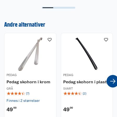
Kundeservice
Andre alternativer
Om oss
Kontakt oss
Nyheter
Angre- og returrett
Våre butikker
Reklamasjon og garanti
Våre merkevarer
Ofte stilte spørsmål
PEDAG
PEDAG
Coop kjeder
Betalingsalternativer
Pedag skohorn i krom
Pedag skohorn i plast
GRÅ
SVART
Ledige stillinger
Leveringsalternativer
Åpent kjøp
☆
☆
☆
☆
☆
☆
☆
☆
☆
☆
(
7
)
(
2
)
Finnes i 2 størrelser
Bærekraft
Pakkesporing
Coop medlem
49
00
49
00
Sikkerhetsdatablad
Sikkerhetsdatablad
Retur av el-avfall
Trampoline