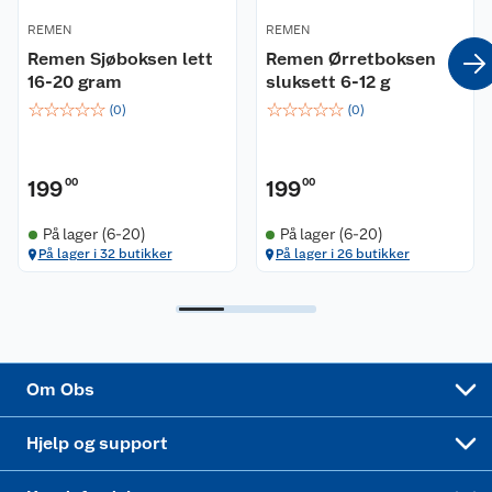
Våre merkevarer
Ofte stilte spørsmål
REMEN
REMEN
Coop kjeder
Remen Sjøboksen lett
Betalingsalternativer
Remen Ørretboksen
16-20 gram
sluksett 6-12 g
☆
☆
☆
☆
☆
☆
☆
☆
☆
☆
Ledige stillinger
Leveringsalternativer
Åpent kjøp
(
0
)
(
0
)
Bærekraft
Pakkesporing
Coop medlem
199
00
199
00
Sikkerhetsdatablad
Sikkerhetsdatablad
Retur av el-avfall
Trampoline
På lager (6-20)
På lager (6-20)
På lager i 32 butikker
På lager i 26 butikker
Samvirkelag
Kjøpsvilkår
Klikk og hent
Festdrakter til hele familien
Hagemøbler og utemøbler
Virksomheten
Personvern
Matvaregaranti
Alt til grillsesongen
Sykler og sykkelutstyr
Sponsorvirksomhet
Cookies
Coop Mastercard
Velg riktig barnesykkel
LEGO
Om Obs
Leveringstid
Coop bedriftskort
Oppskrifter
Høytrykkspyler
Hjelp og support
Min kake
Ukas 4 middagstilbud
Klær