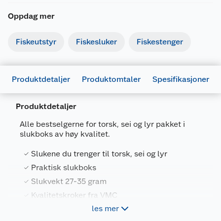
Oppdag mer
Fiskeutstyr
Fiskesluker
Fiskestenger
Produktdetaljer
Produktomtaler
Spesifikasjoner
Produktdetaljer
Alle bestselgerne for torsk, sei og lyr pakket i
slukboks av høy kvalitet.
Generelt
Artikkelnummer
7053275699205
Slukene du trenger til torsk, sei og lyr
Leverandørens artikkelnummer
110412
Praktisk slukboks
Slukvekt 27-35 gram
Størrelse
27-35 G
Kvalitetskroker fra VMC
Forpakningsmål
les mer
Bruttovekt
0.21 kg