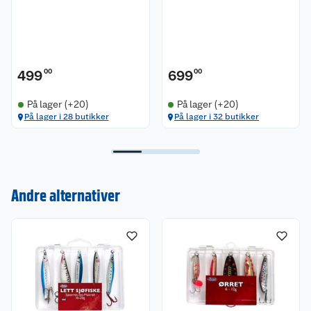
499
00
699
00
På lager (+20)
På lager (+20)
På lager i 28 butikker
På lager i 32 butikker
Kundeservice
Andre alternativer
Om oss
Kontakt oss
Nyheter
Angre- og returrett
Våre butikker
Reklamasjon og garanti