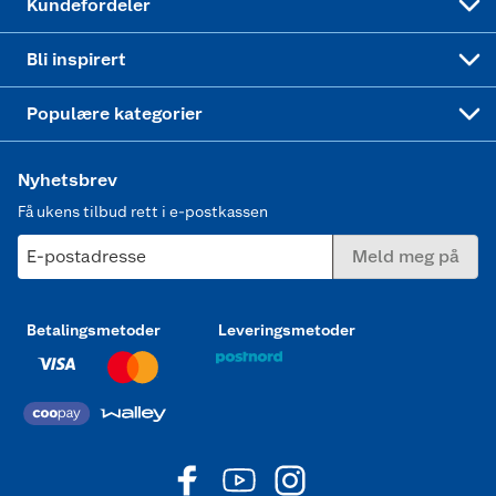
Kundefordeler
Mer inspirasjon
Symaskin
Bli inspirert
Joggesko dame
Populære kategorier
Nyhetsbrev
Få ukens tilbud rett i e-postkassen
E-postadresse
Meld meg på
Betalingsmetoder
Leveringsmetoder