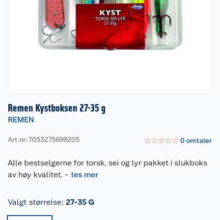
Remen Kystboksen 27-35 g
REMEN
Art nr: 7053275699205
☆
☆
☆
☆
☆
0
omtaler
Alle bestselgerne for torsk, sei og lyr pakket i slukboks
av høy kvalitet.
-
les mer
Valgt størrelse
:
27-35 G