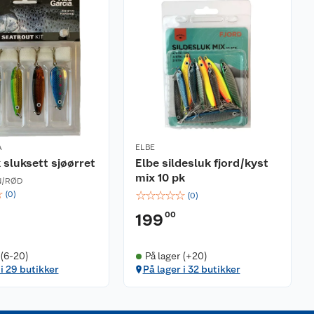
A
ELBE
 sluksett sjøørret
Elbe sildesluk fjord/kyst
mix 10 pk
N/RØD
☆
☆
☆
☆
☆
☆
(
0
)
(
0
)
00
199
 (6-20)
På lager (+20)
 i 29 butikker
På lager i 32 butikker