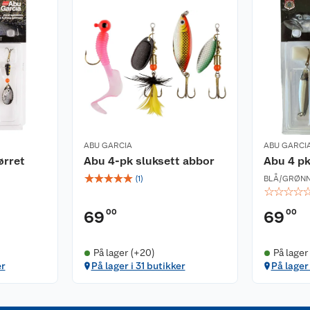
ABU GARCIA
ABU GARCI
ørret
Abu 4-pk sluksett abbor
Abu 4 pk
☆
☆
☆
☆
☆
(
1
)
BLÅ/GRØN
☆
☆
☆
☆
00
00
69
69
På lager (+20)
På lager
er
På lager i 31 butikker
På lager