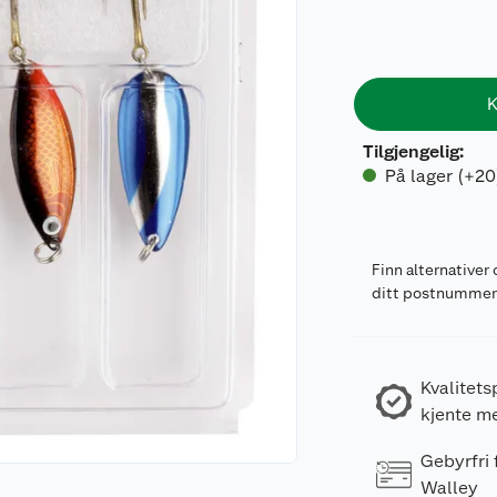
K
Tilgjengelig
:
På lager (+20
Finn alternativer 
ditt postnumme
Kvalitets
kjente m
Gebyrfri
Walley