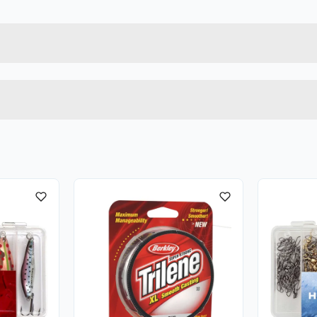
36282860124
Bruttovekt
1115258
Høyde
BLÅ/GRØNN/RØD
Lengde
u kjøper produktet får du invitasjon til å gi en omtale.
Bredde