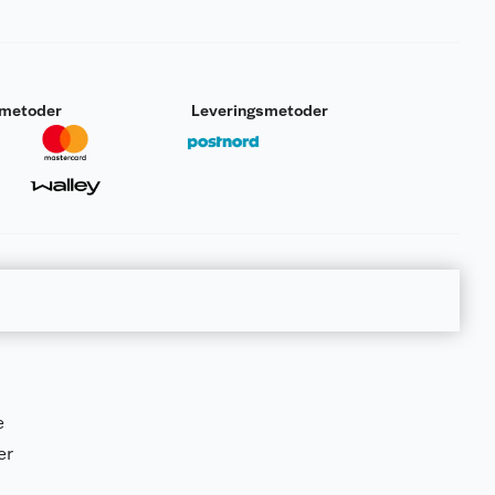
smetoder
Leveringsmetoder
e
er