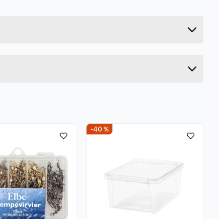
1 kg
13.5 cm
2 cm
17.5 cm
-40 %