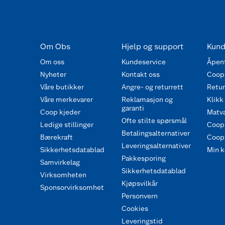
Om Obs
Hjelp og support
Kund
Om oss
Kundeservice
Åpent
Nyheter
Kontakt oss
Coop
Våre butikker
Angre- og returrett
Retur 
Våre merkevarer
Reklamasjon og
Klikk
garanti
Coop kjeder
Matva
Ofte stilte spørsmål
Ledige stillinger
Coop
Betalingsalternativer
Bærekraft
Coop 
Leveringsalternativer
Sikkerhetsdatablad
Min k
Pakkesporing
Samvirkelag
Sikkerhetsdatablad
Virksomheten
Kjøpsvilkår
Sponsorvirksomhet
Personvern
Cookies
Leveringstid