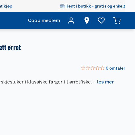
t kjøp
Hent i butikk - gratis og enkelt
Coop medlem
ett ørret
☆
☆
☆
☆
☆
0
omtaler
skjesluker i klassiske farger til ørretfiske.
-
les mer