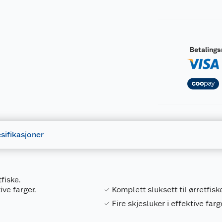
Betaling
sifikasjoner
tfiske.
ive farger.
Komplett sluksett til ørretfisk
Fire skjesluker i effektive farg
Forpakningsmål