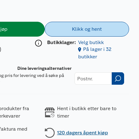
jøp
Klikk og hent
Butikklager:
Velg butikk
)
På lager i 32
butikker
Dine leveringsalternativer
og pris for levering ved å søke på
r
produkter fra
Hent i butikk etter bare to
erkevarer
timer
 faktura med
120 dagers åpent kjøp