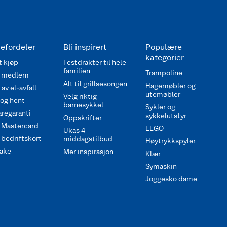
efordeler
Bli inspirert
Populære
kategorier
 kjøp
Festdrakter til hele
familien
Trampoline
 medlem
Alt til grillsesongen
Hagemøbler og
av el-avfall
utemøbler
Velg riktig
 og hent
barnesykkel
Sykler og
regaranti
sykkelutstyr
Oppskrifter
 Mastercard
LEGO
Ukas 4
bedriftskort
middagstilbud
Høytrykkspyler
ake
Mer inspirasjon
Klær
Symaskin
Joggesko dame