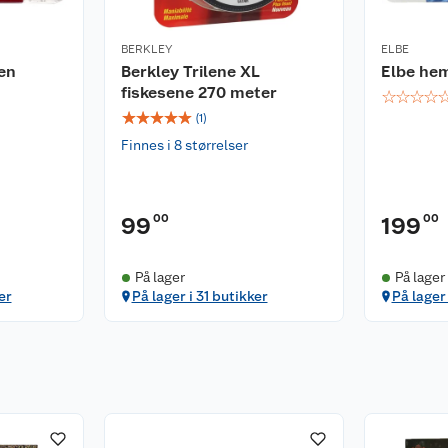
BERKLEY
ELBE
en
Berkley Trilene XL
Elbe hem
fiskesene 270 meter
☆
☆
☆
☆
☆
☆
☆
☆
☆
(
1
)
Finnes i 8 størrelser
00
00
99
199
På lager
På lager
er
På lager i 31 butikker
På lager