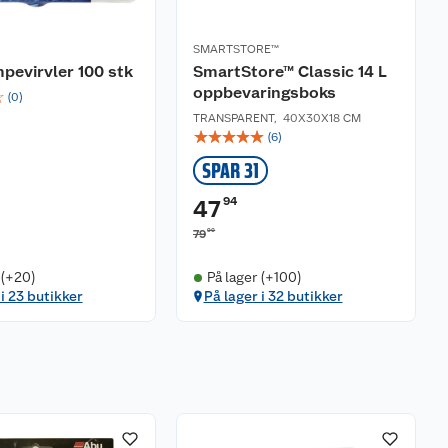
SMARTSTORE™
pevirvler 100 stk
SmartStore™ Classic 14 L
oppbevaringsboks
☆
(
0
)
TRANSPARENT
,
40X30X18 CM
☆
☆
☆
☆
☆
(
6
)
SPAR 31
94
47
90
79
 (+20)
På lager (+100)
 i 23 butikker
På lager i 32 butikker