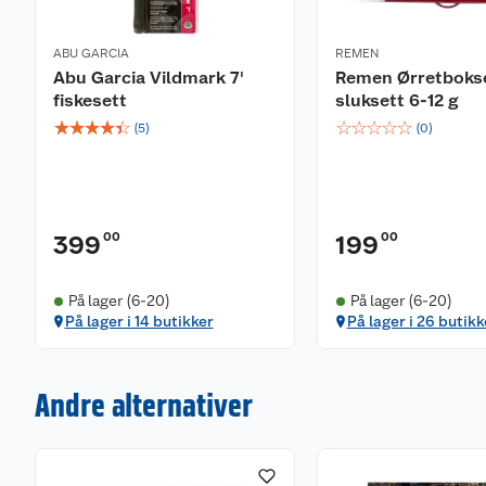
ABU GARCIA
REMEN
Abu Garcia Vildmark 7'
Remen Ørretboks
fiskesett
sluksett 6-12 g
☆
☆
☆
☆
☆
☆
☆
☆
☆
☆
(
5
)
(
0
)
00
00
399
199
På lager (6-20)
På lager (6-20)
På lager i 14 butikker
På lager i 26 butikk
Andre alternativer