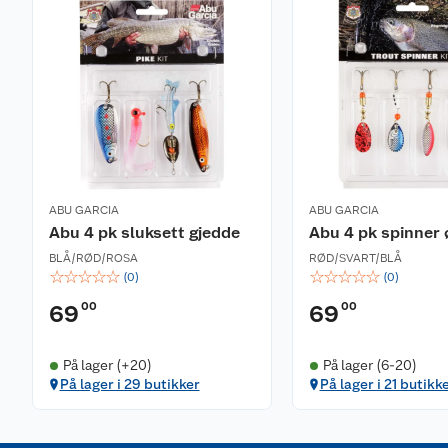
ABU GARCIA
ABU GARCIA
Abu 4 pk sluksett gjedde
Abu 4 pk spinner 
BLÅ/RØD/ROSA
RØD/SVART/BLÅ
☆
☆
☆
☆
☆
☆
☆
☆
☆
☆
(
0
)
(
0
)
00
00
69
69
På lager (+20)
På lager (6-20)
På lager i 29 butikker
På lager i 21 butikk