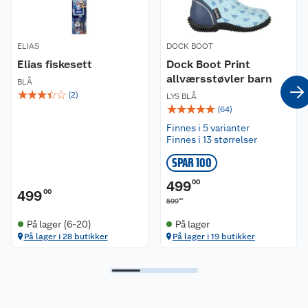
ELIAS
DOCK BOOT
Elias fiskesett
Dock Boot Print
allværsstøvler barn
BLÅ
☆
☆
☆
☆
☆
(
2
)
LYS BLÅ
☆
☆
☆
☆
☆
(
64
)
Finnes i 5 varianter
Finnes i 13 størrelser
SPAR 100
499
00
499
00
00
599
På lager (6-20)
På lager
På lager i 28 butikker
På lager i 19 butikker