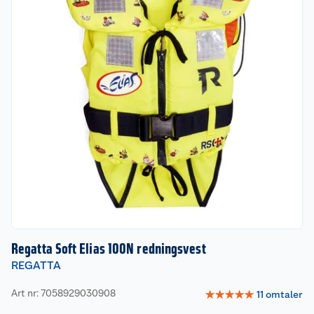
Regatta Soft Elias 100N redningsvest
REGATTA
Art nr: 7058929030908
☆
☆
☆
☆
☆
11
omtaler