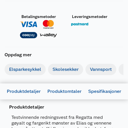
Betalingsmetoder
Leveringsmetoder
Oppdag mer
Elsparkesykkel
Skolesekker
Vannsport
Fi
Produktdetaljer
Produktomtaler
Spesifikasjoner
Produktdetaljer
Generelt
Testvinnende redningsvest fra Regatta med
Artikkelnummer
7058929030908
gøyalt og fargerikt mønster av Elias og vennene