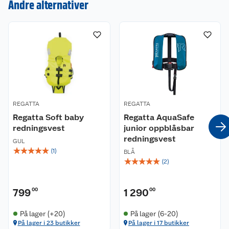
Andre alternativer
Kundeservice
Om oss
Kontakt oss
Nyheter
Angre- og returrett
Våre butikker
Reklamasjon og garanti
REGATTA
REGATTA
Våre merkevarer
Ofte stilte spørsmål
Regatta Soft baby
Regatta AquaSafe
redningsvest
junior oppblåsbar
Coop kjeder
Betalingsalternativer
redningsvest
GUL
☆
☆
☆
☆
☆
(
1
)
BLÅ
Ledige stillinger
Leveringsalternativer
Åpent kjøp
☆
☆
☆
☆
☆
(
2
)
Bærekraft
Pakkesporing
Coop medlem
799
00
1 290
00
Sikkerhetsdatablad
Sikkerhetsdatablad
Retur av el-avfall
Trampoline
På lager (+20)
På lager (6-20)
På lager i 23 butikker
På lager i 17 butikker
Samvirkelag