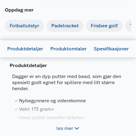
Oppdag mer
Fotballutstyr
Padelracket
Frisbee golf
Te
Produktdetaljer
Produktomtaler
Spesifikasjoner
Produktdetaljer
Dagger er en dyp putter med bead, som gjør den
spesielt godt egnet for spillere med litt større
Generelt
hender.
Artikkelnummer
7090008416180
Nybegynnere og viderekomne
Leverandørens
FL2-
Vekt: 173 gram+
artikkelnummer
45906230
Ideel putter innenfor sirkelen
Forpakningsmål
Dyp profil
les mer
Bruttovekt
0.2 kg