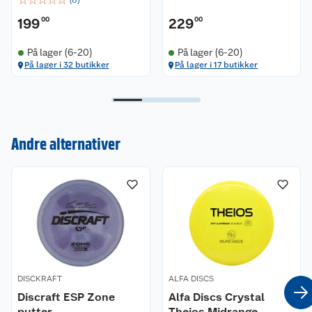
(
0
)
199
00
229
00
På lager (6-20)
På lager (6-20)
På lager i 32 butikker
På lager i 17 butikker
Kundeservice
Andre alternativer
Om oss
Kontakt oss
Nyheter
Angre- og returrett
Våre butikker
Reklamasjon og garanti
Våre merkevarer
Ofte stilte spørsmål
DISCKRAFT
ALFA DISCS
Coop kjeder
Betalingsalternativer
Discraft ESP Zone
Alfa Discs Crystal
putter
Theios Midrange