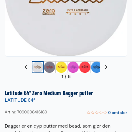
1
/
6
Latitude 64° Zero Medium Dagger putter
LATITUDE 64°
Art nr: 7090008416180
☆
☆
☆
☆
☆
0
omtaler
Dagger er en dyp putter med bead, som gjør den