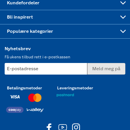
Kundefordeler
Mer inspirasjon
Symaskin
Bli inspirert
Joggesko dame
Populære kategorier
Nyhetsbrev
Få ukens tilbud rett i e-postkassen
E-postadresse
Meld meg på
Betalingsmetoder
Leveringsmetoder