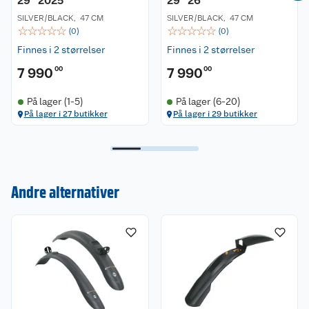
29" 2025
29" 26
SILVER/BLACK
,
47 CM
SILVER/BLACK
,
47 CM
☆
☆
☆
☆
☆
☆
☆
☆
☆
☆
(
0
)
(
0
)
Finnes i 2 størrelser
Finnes i 2 størrelser
7 990
00
7 990
00
På lager (1-5)
På lager (6-20)
På lager i 27 butikker
På lager i 29 butikker
Kundeservice
Andre alternativer
Om oss
Kontakt oss
Nyheter
Angre- og returrett
Våre butikker
Reklamasjon og garanti