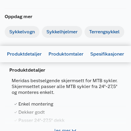
Oppdag mer
Sykkelvogn
Sykkelhjelmer
Terrengsykkel
Produktdetaljer
Produktomtaler
Spesifikasjoner
Produktdetaljer
Generelt
Artikkelnummer
7049096056259
Meridas bestselgende skjermsett for MTB sykler.
Skjermsettet passer alle MTB sykler fra 24"-27,5"
Leverandørens
4030016001838
og monteres enkelt.
artikkelnummer
Enkel montering
Størrelse
24-27.5"
Dekker godt
Farge
SVART
Passer 24"-27,5" dekk
Forpakningsmål
les mer