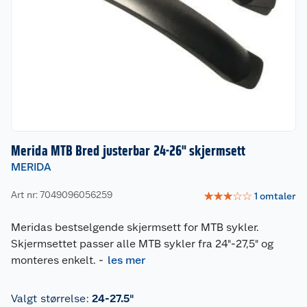
Merida MTB Bred justerbar 24-26" skjermsett
MERIDA
Art nr: 7049096056259
☆
☆
☆
☆
☆
1
omtaler
Meridas bestselgende skjermsett for MTB sykler.
Skjermsettet passer alle MTB sykler fra 24"-27,5" og
monteres enkelt.
-
les mer
Valgt størrelse
:
24-27.5"