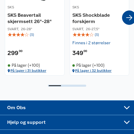
Våre merkevarer
Ofte stilte spørsmål
SKS
SKS
SKS Beavertail
SKS Shockblade
Coop kjeder
Betalingsalternativer
skjermsett 26"-28"
forskjerm
SVART
,
26-28''
SVART
,
26-27,5''
Ledige stillinger
Leveringsalternativer
Åpent kjøp
☆
☆
☆
☆
☆
☆
☆
☆
☆
☆
(
3
)
(
3
)
Finnes i 2 størrelser
Bærekraft
Pakkesporing
Coop medlem
299
00
349
00
Sikkerhetsdatablad
Sikkerhetsdatablad
Retur av el-avfall
Trampoline
På lager (+100)
På lager (+100)
På lager i 31 butikker
På lager i 32 butikker
Samvirkelag
Kjøpsvilkår
Klikk og hent
Festdrakter til hele familien
Hagemøbler og utemøbler
Virksomheten
Personvern
Matvaregaranti
Alt til grillsesongen
Sykler og sykkelutstyr
Sponsorvirksomhet
Cookies
Coop Mastercard
Velg riktig barnesykkel
LEGO
Om Obs
Leveringstid
Coop bedriftskort
Oppskrifter
Høytrykkspyler
Hjelp og support
Min kake
Ukas 4 middagstilbud
Klær