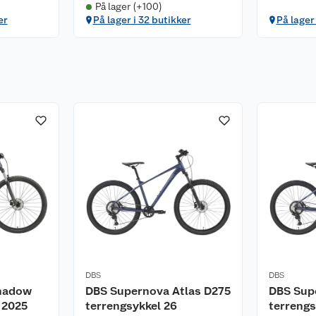
På lager (+100)
er
På lager i 32 butikker
På lager
DBS
DBS
Shadow
DBS Supernova Atlas D275
DBS Sup
 2025
terrengsykkel 26
terrengs