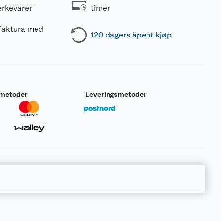
erkevarer
timer
 faktura med
120 dagers åpent kjøp
smetoder
Leveringsmetoder