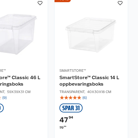
RE™
SMARTSTORE™
re™ Classic 46 L
SmartStore™ Classic 14 L
ringsboks
oppbevaringsboks
NT
,
59X39X31 CM
TRANSPARENT
,
40X30X18 CM
☆
☆
☆
☆
☆
☆
(
9
)
(
6
)
9
SPAR 31
94
47
90
79