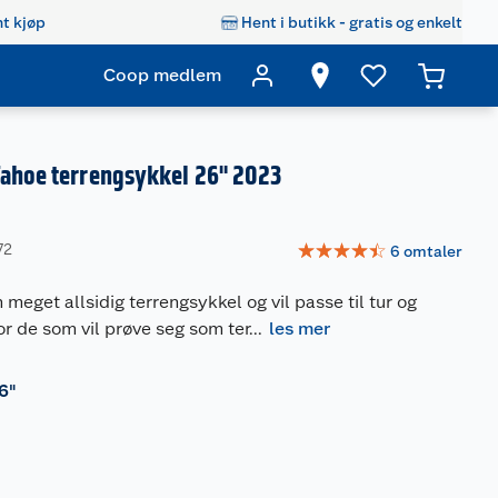
t kjøp
Hent i butikk - gratis og enkelt
Coop medlem
Tahoe terrengsykkel 26" 2023
☆
☆
☆
☆
☆
72
6
omtaler
 meget allsidig terrengsykkel og vil passe til tur og
for de som vil prøve seg som ter
...
les mer
6"