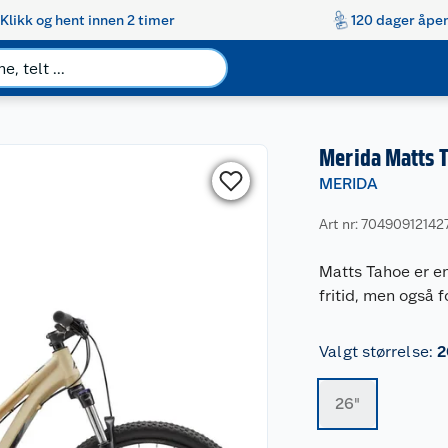
Klikk og hent innen 2 timer
120 dager åpen
Merida Matts 
MERIDA
Art nr: 70490912142
Matts Tahoe er en
fritid, men også 
Valgt størrelse
:
2
26"