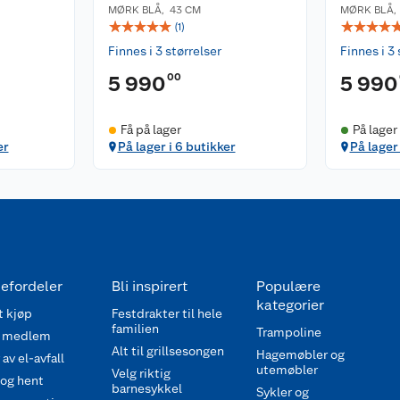
MØRK BLÅ
,
43 CM
MØRK BLÅ
☆
☆
☆
☆
☆
☆
☆
☆
☆
(
1
)
Finnes i 3 størrelser
Finnes i 3 
00
5 990
5 990
Få på lager
På lager 
er
På lager i 6 butikker
På lager 
efordeler
Bli inspirert
Populære
kategorier
 kjøp
Festdrakter til hele
familien
Trampoline
 medlem
Alt til grillsesongen
Hagemøbler og
av el-avfall
utemøbler
Velg riktig
 og hent
barnesykkel
Sykler og