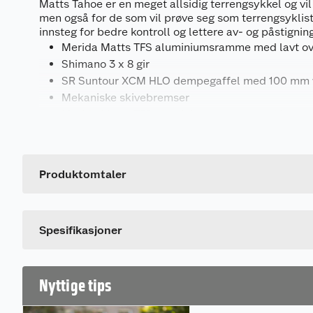
Matts Tahoe er en meget allsidig terrengsykkel og vil p
men også for de som vil prøve seg som terrengsyklist
innsteg for bedre kontroll og lettere av- og påstigning
Merida Matts TFS aluminiumsramme med lavt ove
Shimano 3 x 8 gir
SR Suntour XCM HLO dempegaffel med 100 mm va
Mekaniske skivebremser
Merida Matts TFS aluminiumsramme med integrer
Generelt
Merida Matts TFS aluminiumsrammen har lavt overrør
Artikkelnummer
avstigningen enklere. På kjedestaget finnes også innfe
støtte. TFS aluminiumsrammen er en høyteknologisk
Leverandørens artikkelnummer
Produktomtaler
ramme, med lav vekt og pene sveiseskjøter
Størrelse
Shimano 3 x 8 gir har stor bredde fra lette til tunge g
Farge
Girspakene sikrer raske og gode girskift.
Spesifikasjoner
Sr Suntour XCM 30 dempegaffelen øker komforten og 
når underlaget er ujevnt. Man kan også låse gaffelen
Nyttige tips
toppen av gaffelen når man sykler på asfalt.