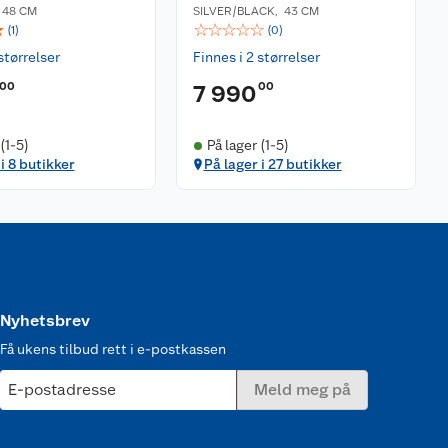
,
48 CM
SILVER/BLACK
,
43 CM
☆
☆
☆
☆
☆
☆
(
1
)
(
0
)
størrelser
Finnes i 2 størrelser
00
00
7 990
(1-5)
På lager (1-5)
i 8 butikker
På lager i 27 butikker
Nyhetsbrev
Få ukens tilbud rett i e-postkassen
E-postadresse
Meld meg på