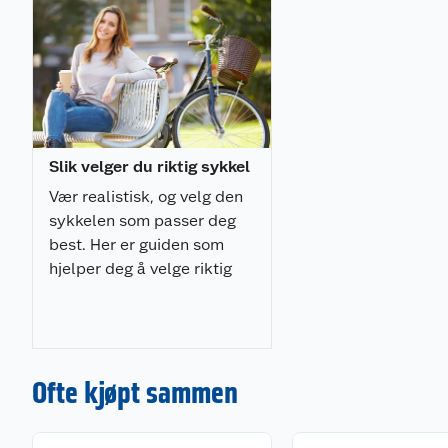
Mekaniske skivebremser sikrer god bremsekraft og k
oppbremsing.
Slik velger du riktig sykkel
Vær realistisk, og velg den
sykkelen som passer deg
best. Her er guiden som
hjelper deg å velge riktig
sykkel.
Ofte kjøpt sammen