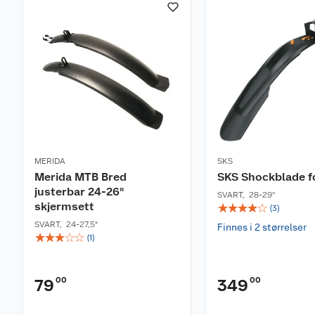
MERIDA
SKS
Merida MTB Bred
SKS Shockblade f
justerbar 24-26"
SVART
,
28-29''
skjermsett
☆
☆
☆
☆
☆
(
3
)
SVART
,
24-27,5"
Finnes i 2 størrelser
☆
☆
☆
☆
☆
(
1
)
00
00
79
349