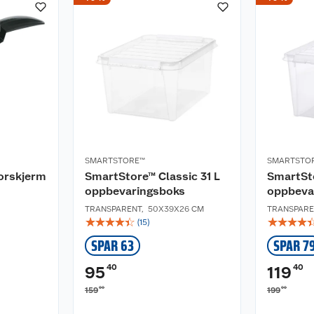
SMARTSTORE™
SMARTSTO
orskjerm
SmartStore™ Classic 31 L
SmartSto
oppbevaringsboks
oppbeva
TRANSPARENT
,
50X39X26 CM
TRANSPARE
☆
☆
☆
☆
☆
☆
☆
☆
☆
(
15
)
SPAR 63
SPAR 7
40
40
95
119
00
00
159
199