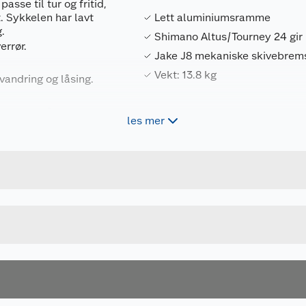
asse til tur og fritid,
. Sykkelen har lavt
Lett aluminiumsramme
.
Shimano Altus/Tourney 24 gir
rrør.
Jake J8 mekaniske skivebrem
Vekt: 13.8 kg
ndring og låsing.
t støtte feste.
les mer
Forpakningsmål
 som gjør på og
7049091214272
Bruttovekt
stning til integrert
 mekanisk utformet
M239661429260
Høyde
26"
Lengde
irutveksling.
SAND/SVART
Bredde
sikrer bedre kontroll
 med en bryter på