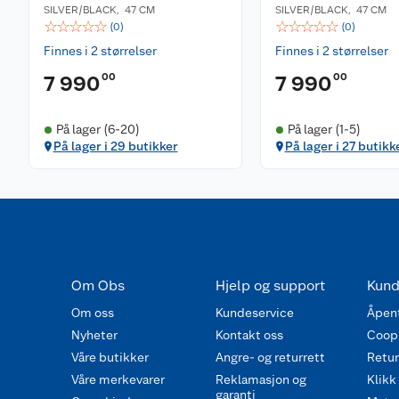
SILVER/BLACK
,
47 CM
SILVER/BLACK
,
47 CM
☆
☆
☆
☆
☆
☆
☆
☆
☆
☆
(
0
)
(
0
)
Finnes i 2 størrelser
Finnes i 2 størrelser
00
00
7 990
7 990
På lager (6-20)
På lager (1-5)
På lager i 29 butikker
På lager i 27 butikk
Om Obs
Hjelp og support
Kund
Om oss
Kundeservice
Åpent
Nyheter
Kontakt oss
Coop
Våre butikker
Angre- og returrett
Retur 
Våre merkevarer
Reklamasjon og
Klikk
garanti