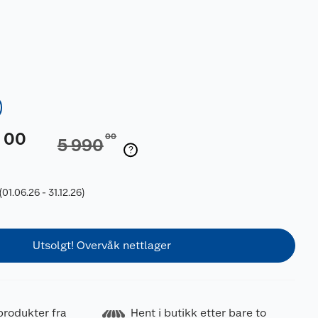
00
0
00
5 990
(01.06.26 - 31.12.26)
Utsolgt! Overvåk nettlager
produkter fra
Hent i butikk etter bare to