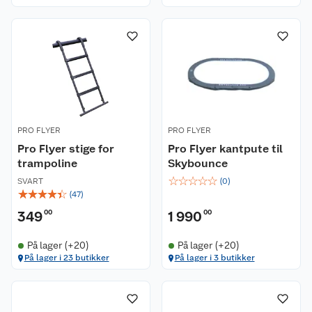
PRO FLYER
PRO FLYER
Pro Flyer stige for
Pro Flyer kantpute til
trampoline
Skybounce
☆
☆
☆
☆
☆
SVART
(
0
)
☆
☆
☆
☆
☆
(
47
)
349
00
1 990
00
På lager (+20)
På lager (+20)
På lager i 23 butikker
På lager i 3 butikker