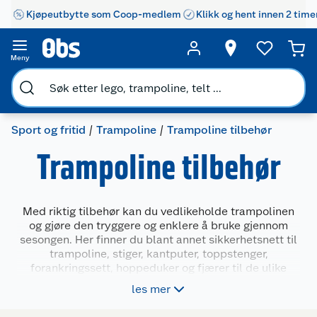
Kjøpeutbytte som Coop-medlem
Klikk og hent innen 2 time
Meny
Sport og fritid
Trampoline
Trampoline tilbehør
Trampoline tilbehør
Med riktig tilbehør kan du vedlikeholde trampolinen
og gjøre den tryggere og enklere å bruke gjennom
sesongen. Her finner du blant annet sikkerhetsnett til
trampoline, stiger, kantputer, toppstenger,
forankringssett, hoppeduker og fjærer til de ulike
trampolinemodellene. Dette er deler som kan være
les mer
nyttige når noe er slitt, mangler eller bør byttes ut før
trampolinen tas i bruk.