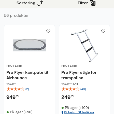
Sortering
Filter
56 produkter
PRO FLYER
PRO FLYER
Pro Flyer kantpute til
Pro Flyer stige for
Airbounce
trampoline
SVART
SVART/HVIT
☆
☆
☆
☆
☆
☆
☆
☆
☆
☆
(
2
)
(
40
)
949
00
249
00
På lager (+100)
På lager (+50)
På lager i 31 butikker