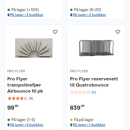
På lager (+100)
På lager (6-20)
På lager i 3 butikker
På lager i 2 butikker
PRO FLYER
PRO FLYER
Pro Flyer
Pro Flyer reservenett
trampolinefjær
til Quatrobounce
Airbounce 10 pk
☆
☆
☆
☆
☆
(
0
)
☆
☆
☆
☆
☆
(
8
)
99
90
839
00
På lager (1-5)
Få på lager
På lager i 4 butikker
På lager i 1 butikker
Kundeservice