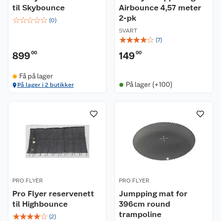
til Skybounce
Airbounce 4,57 meter
2-pk
☆
☆
☆
☆
☆
(
0
)
SVART
☆
☆
☆
☆
☆
(
7
)
899
00
149
00
Få på lager
På lager (+100)
På lager i 2 butikker
PRO FLYER
PRO FLYER
Pro Flyer reservenett
Jumpping mat for
til Highbounce
396cm round
trampoline
☆
☆
☆
☆
☆
(
2
)