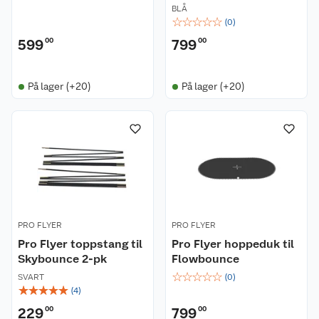
BLÅ
☆
☆
☆
☆
☆
(
0
)
599
00
799
00
På lager (+20)
På lager (+20)
PRO FLYER
PRO FLYER
Pro Flyer toppstang til
Pro Flyer hoppeduk til
Skybounce 2-pk
Flowbounce
☆
☆
☆
☆
☆
SVART
(
0
)
☆
☆
☆
☆
☆
(
4
)
229
00
799
00