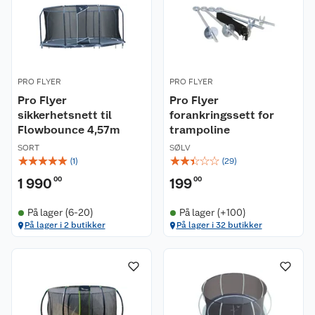
PRO FLYER
PRO FLYER
Pro Flyer
Pro Flyer
sikkerhetsnett til
forankringssett for
Flowbounce 4,57m
trampoline
SORT
SØLV
☆
☆
☆
☆
☆
☆
☆
☆
☆
☆
(
1
)
(
29
)
1 990
00
199
00
På lager (6-20)
På lager (+100)
På lager i 2 butikker
På lager i 32 butikker