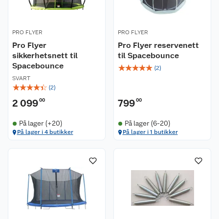
PRO FLYER
PRO FLYER
Pro Flyer
Pro Flyer reservenett
sikkerhetsnett til
til Spacebounce
Spacebounce
☆
☆
☆
☆
☆
(
2
)
SVART
☆
☆
☆
☆
☆
(
2
)
2 099
00
799
00
På lager (+20)
På lager (6-20)
På lager i 4 butikker
På lager i 1 butikker