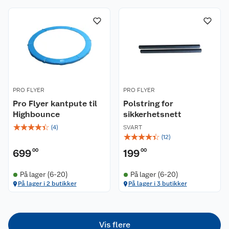
Om oss
Kontakt oss
Nyheter
Angre- og returrett
Våre butikker
Reklamasjon og garanti
PRO FLYER
PRO FLYER
Våre merkevarer
Ofte stilte spørsmål
Pro Flyer kantpute til
Polstring for
Highbounce
sikkerhetsnett
Coop kjeder
Betalingsalternativer
☆
☆
☆
☆
☆
(
4
)
SVART
☆
☆
☆
☆
☆
(
12
)
Ledige stillinger
Leveringsalternativer
Åpent kjøp
699
00
199
00
Bærekraft
Pakkesporing
Coop medlem
På lager (6-20)
På lager (6-20)
På lager i 2 butikker
På lager i 3 butikker
Sikkerhetsdatablad
Sikkerhetsdatablad
Retur av el-avfall
Trampoline
Samvirkelag
Kjøpsvilkår
Klikk og hent
Festdrakter til hele familien
Hagemøbler og utemøbler
Vis flere