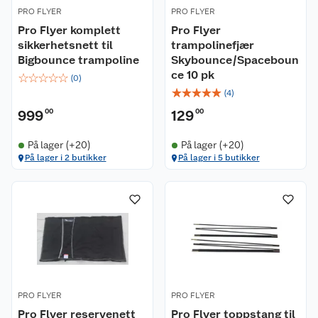
PRO FLYER
PRO FLYER
Pro Flyer komplett
Pro Flyer
sikkerhetsnett til
trampolinefjær
Bigbounce trampoline
Skybounce/Spaceboun
ce 10 pk
☆
☆
☆
☆
☆
(
0
)
☆
☆
☆
☆
☆
(
4
)
999
00
129
00
På lager (+20)
På lager (+20)
På lager i 2 butikker
På lager i 5 butikker
PRO FLYER
PRO FLYER
Pro Flyer reservenett
Pro Flyer toppstang til