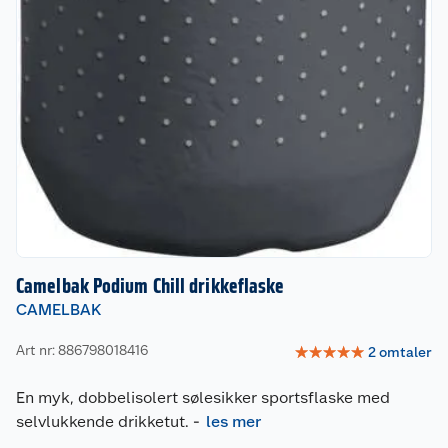
Camelbak Podium Chill drikkeflaske
CAMELBAK
Art nr: 886798018416
☆
☆
☆
☆
☆
2
omtaler
En myk, dobbelisolert sølesikker sportsflaske med
selvlukkende drikketut.
-
les mer