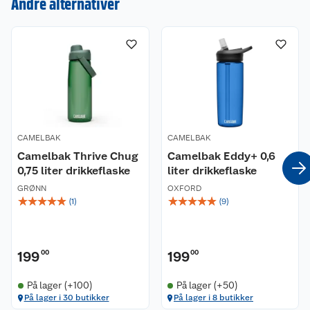
Andre alternativer
Kundeservice
Om oss
Kontakt oss
Nyheter
Angre- og returrett
Våre butikker
Reklamasjon og garanti
CAMELBAK
CAMELBAK
Våre merkevarer
Ofte stilte spørsmål
Camelbak Thrive Chug
Camelbak Eddy+ 0,6
0,75 liter drikkeflaske
liter drikkeflaske
Coop kjeder
Betalingsalternativer
GRØNN
OXFORD
☆
☆
☆
☆
☆
☆
☆
☆
☆
☆
(
1
)
(
9
)
Ledige stillinger
Leveringsalternativer
Åpent kjøp
Bærekraft
Pakkesporing
Coop medlem
199
00
199
00
Sikkerhetsdatablad
Sikkerhetsdatablad
Retur av el-avfall
Trampoline
På lager (+100)
På lager (+50)
På lager i 30 butikker
På lager i 8 butikker
Samvirkelag
Kjøpsvilkår
Klikk og hent
Festdrakter til hele familien
Hagemøbler og utemøbler