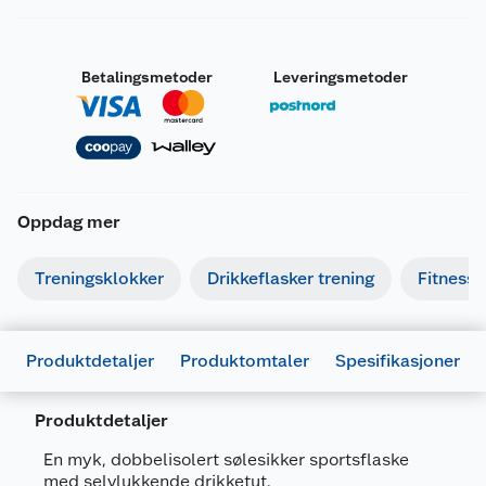
Betalingsmetoder
Leveringsmetoder
Oppdag mer
Treningsklokker
Drikkeflasker trening
Fitness
Produktdetaljer
Produktomtaler
Spesifikasjoner
Produktdetaljer
Generelt
Artikkelnummer
886798018416
En myk, dobbelisolert sølesikker sportsflaske
med selvlukkende drikketut.