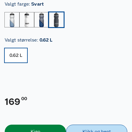
Valgt farge
:
Svart
Valgt størrelse
:
0.62 L
0.62 L
00
169
Kjøp
Klikk og hent