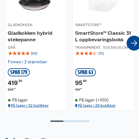
Vekt: 99 gram
Volum: 0,62 liter
Lengde: 23.8 cm
GLADKOKKEN
SMARTSTORE™
Gladkokken hybrid
SmartStore™ Classic 31
stekepanne
L oppbevaringsboks
GRÅ
TRANSPARENT
,
50X39X26 CM
☆
☆
☆
☆
☆
☆
☆
☆
☆
☆
(
69
)
(
15
)
Finnes i 2 størrelser
SPAR 179
SPAR 63
419
30
95
40
00
00
599
159
På lager
På lager (+100)
På lager i 32 butikker
På lager i 29 butikker