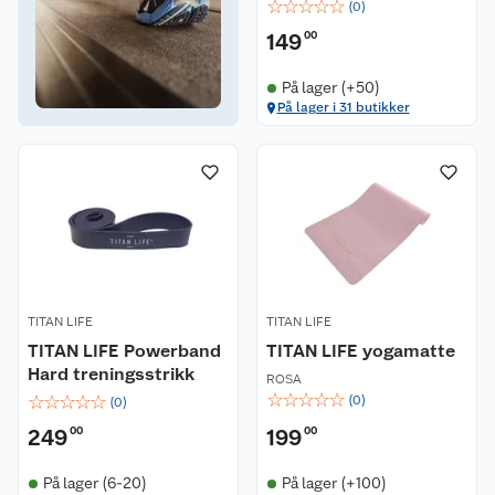
☆
☆
☆
☆
☆
(
0
)
149
00
På lager (+50)
På lager i 31 butikker
TITAN LIFE
TITAN LIFE
TITAN LIFE Powerband
TITAN LIFE yogamatte
Hard treningsstrikk
ROSA
☆
☆
☆
☆
☆
☆
☆
☆
☆
☆
(
0
)
(
0
)
249
00
199
00
På lager (6-20)
På lager (+100)