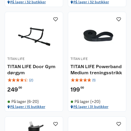
På lager i 32 butikker
På lager i 32 butikker
TITAN LIFE
TITAN LIFE
TITAN LIFE Door Gym
TITAN LIFE Powerband
dørgym
Medium treningsstrikk
☆
☆
☆
☆
☆
☆
☆
☆
☆
☆
(
2
)
(
1
)
249
00
199
00
På lager (6-20)
På lager (+20)
På lager i 15 butikker
På lager i 31 butikker