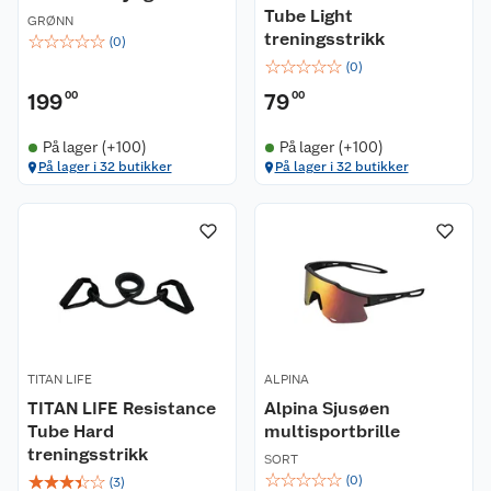
Tube Light
GRØNN
treningsstrikk
☆
☆
☆
☆
☆
(
0
)
☆
☆
☆
☆
☆
(
0
)
199
00
79
00
På lager (+100)
På lager (+100)
På lager i 32 butikker
På lager i 32 butikker
TITAN LIFE
ALPINA
TITAN LIFE Resistance
Alpina Sjusøen
Tube Hard
multisportbrille
treningsstrikk
SORT
☆
☆
☆
☆
☆
☆
☆
☆
☆
☆
(
0
)
(
3
)