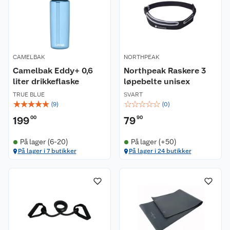
CAMELBAK
NORTHPEAK
Camelbak Eddy+ 0,6
Northpeak Raskere 3
liter drikkeflaske
løpebelte unisex
TRUE BLUE
SVART
☆
☆
☆
☆
☆
☆
☆
☆
☆
☆
(
9
)
(
0
)
199
00
79
90
På lager (6-20)
På lager (+50)
På lager i 7 butikker
På lager i 24 butikker