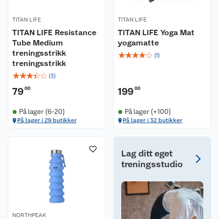
TITAN LIFE
TITAN LIFE
TITAN LIFE Resistance
TITAN LIFE Yoga Mat
Tube Medium
yogamatte
treningsstrikk
☆
☆
☆
☆
☆
(
1
)
treningsstrikk
☆
☆
☆
☆
☆
(
3
)
79
00
199
00
På lager (6-20)
På lager (+100)
På lager i 29 butikker
På lager i 32 butikker
Lag ditt eget
treningsstudio
NORTHPEAK