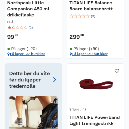
Northpeak Little
TITAN LIFE Balance
Companion 450 ml
Board balansebrett
drikkeflaske
☆
☆
☆
☆
☆
(
0
)
BLÅ
☆
☆
☆
☆
☆
(
2
)
99
90
299
00
På lager (+20)
På lager (+50)
På lager i 32 butikker
På lager i 30 butikker
Dette bør du vite
før du kjøper
tredemølle
TITAN LIFE
TITAN LIFE Powerband
Light treningsstrikk