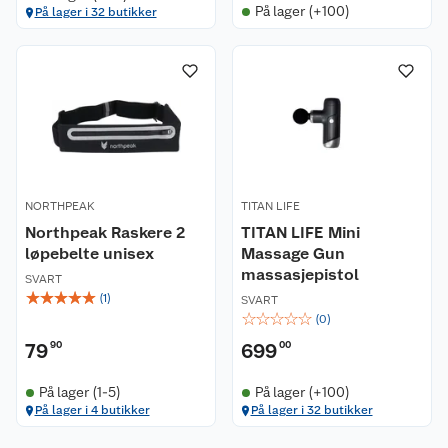
På lager (+100)
På lager i 32 butikker
Kundeservice
Om oss
Kontakt oss
Nyheter
Angre- og returrett
Våre butikker
Reklamasjon og garanti
NORTHPEAK
TITAN LIFE
Våre merkevarer
Ofte stilte spørsmål
Northpeak Raskere 2
TITAN LIFE Mini
løpebelte unisex
Massage Gun
massasjepistol
Coop kjeder
Betalingsalternativer
SVART
☆
☆
☆
☆
☆
(
1
)
SVART
☆
☆
☆
☆
☆
(
0
)
Ledige stillinger
Leveringsalternativer
Åpent kjøp
79
90
699
00
Bærekraft
Pakkesporing
Coop medlem
På lager (1-5)
På lager (+100)
På lager i 4 butikker
På lager i 32 butikker
Sikkerhetsdatablad
Sikkerhetsdatablad
Retur av el-avfall
Trampoline