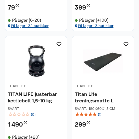
79
00
399
00
På lager (6-20)
På lager (+100)
På lager i 32 butikker
På lager i 3 butikker
TITAN LIFE
TITAN LIFE
TITAN LIFE justerbar
Titan Life
kettlebell 1,5-10 kg
treningsmatte L
SVART
SVART
,
180X60X1,5 CM
☆
☆
☆
☆
☆
☆
☆
☆
☆
☆
(
0
)
(
1
)
1 490
00
299
00
På lager (+20)