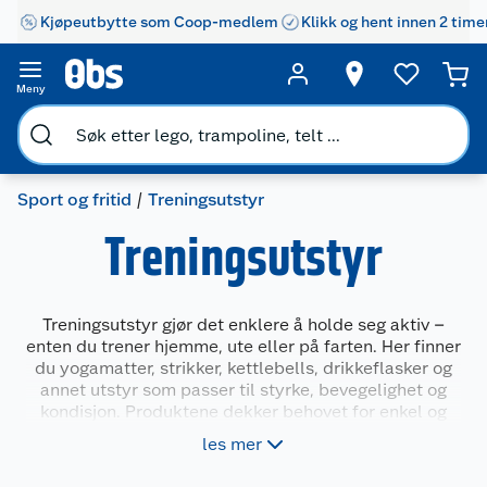
Kjøpeutbytte som Coop-medlem
Klikk og hent innen 2 time
Meny
Sport og fritid
Treningsutstyr
Treningsutstyr
Treningsutstyr gjør det enklere å holde seg aktiv –
enten du trener hjemme, ute eller på farten. Her finner
du yogamatter, strikker, kettlebells, drikkeflasker og
annet utstyr som passer til styrke, bevegelighet og
kondisjon. Produktene dekker behovet for enkel og
effektiv trening uansett nivå, og gir deg mulighet til å
les mer
variere øktene etter hva du ønsker å fokusere på.
Utvalget passer for både nybegynnere og erfarne.