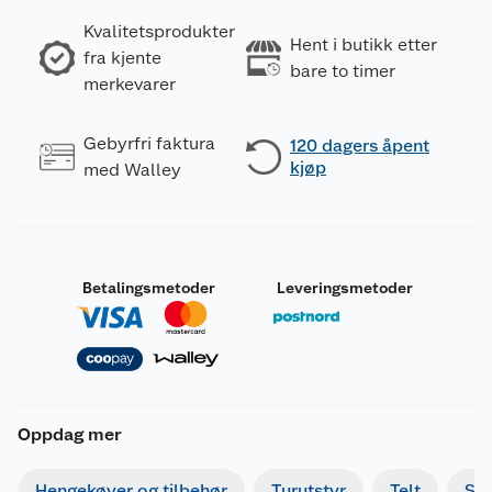
Kvalitetsprodukter
Hent i butikk etter
fra kjente
bare to timer
merkevarer
Gebyrfri faktura
120 dagers åpent
kjøp
med Walley
Betalingsmetoder
Leveringsmetoder
Oppdag mer
Hengekøyer og tilbehør
Turutstyr
Telt
So