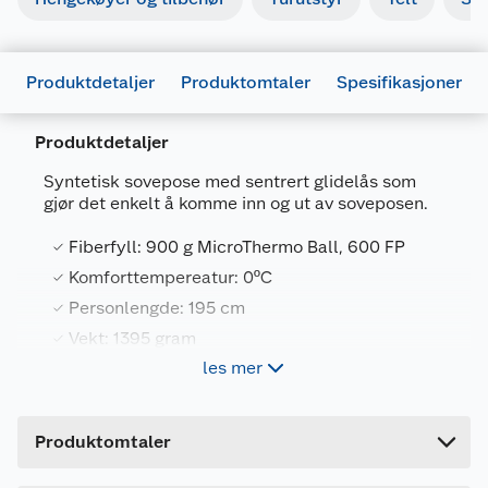
Produktdetaljer
Produktomtaler
Spesifikasjoner
Produktdetaljer
Generelt
Syntetisk sovepose med sentrert glidelås som
Artikkelnummer
5709388111814
gjør det enkelt å komme inn og ut av soveposen.
Leverandørens artikkelnummer
250229
Fiberfyll: 900 g MicroThermo Ball, 600 FP
Størrelse
220 X 80 X 51 CM
Komforttempereatur: 0ºC
Personlengde: 195 cm
Farge
LYS BRUN
Vekt: 1395 gram
Forpakningsmål
les mer
Bruttovekt
1.395 kg
Den lette syntetposen Icefall 900 Pro har en
Høyde
18 cm
teknisk mumieprofil med et Toray nylon taffeta-
Produktomtaler
skall for å sikre best ytelse.
Lengde
42 cm
Dette forsterkes av den doble glidelåsen og den
nye store konturformede termokragen, som