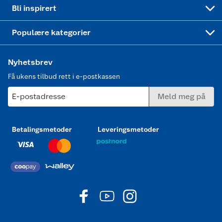
Mer inspirasjon
Symaskin
Bli inspirert
Joggesko dame
Populære kategorier
Nyhetsbrev
Få ukens tilbud rett i e-postkassen
E-postadresse
Meld meg på
Betalingsmetoder
Leveringsmetoder