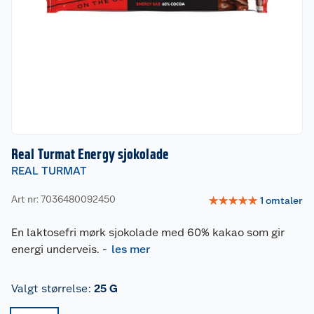
Real Turmat Energy sjokolade
REAL TURMAT
Art nr: 7036480092450
☆
☆
☆
☆
☆
1
omtaler
En laktosefri mørk sjokolade med 60% kakao som gir
energi underveis.
-
les mer
Valgt størrelse
:
25 G