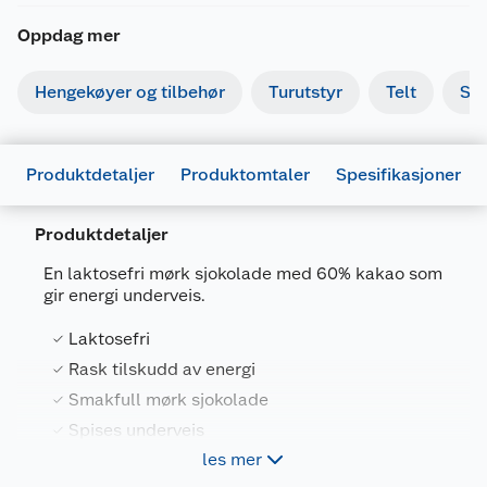
Oppdag mer
Hengekøyer og tilbehør
Turutstyr
Telt
So
Produktdetaljer
Produktomtaler
Spesifikasjoner
Produktdetaljer
Generelt
En laktosefri mørk sjokolade med 60% kakao som
Artikkelnummer
7036480092450
gir energi underveis.
Leverandørens artikkelnummer
9235
Laktosefri
Størrelse
25 G
Rask tilskudd av energi
Smakfull mørk sjokolade
Farge
RØD/SVART
Spises underveis
Forpakningsmål
les mer
Bruttovekt
0.027 kg