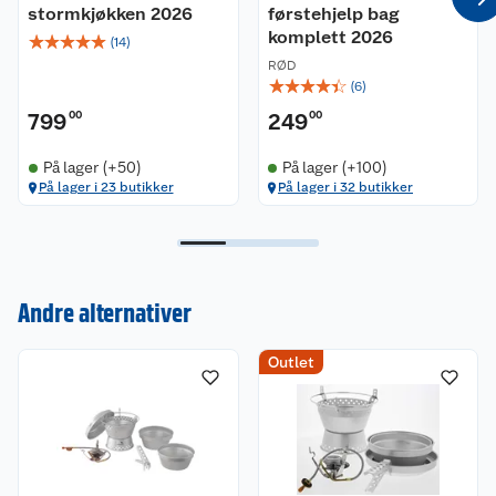
Spesifikasjoner:
stormkjøkken 2026
førstehjelp bag
komplett 2026
☆
☆
☆
☆
☆
(
14
)
Vekt: 995 gram
RØD
Materiale: Anodisert aluminium
☆
☆
☆
☆
☆
(
6
)
799
00
249
00
På lager (+50)
På lager (+100)
På lager i 23 butikker
På lager i 32 butikker
Kundeservice
Andre alternativer
Om oss
Kontakt oss
Outlet
Nyheter
Angre- og returrett
Våre butikker
Reklamasjon og garanti