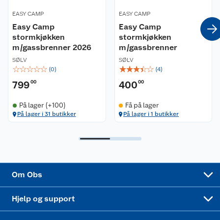
Våre merkevarer
Ofte stilte spørsmål
EASY CAMP
EASY CAMP
Coop kjeder
Easy Camp
Betalingsalternativer
Easy Camp
stormkjøkken
stormkjøkken
m/gassbrenner 2026
m/gassbrenner
Ledige stillinger
Leveringsalternativer
Åpent kjøp
SØLV
SØLV
☆
☆
☆
☆
☆
☆
☆
☆
☆
☆
(
0
)
(
4
)
Bærekraft
Pakkesporing
Coop medlem
799
00
400
00
Sikkerhetsdatablad
Sikkerhetsdatablad
Retur av el-avfall
Trampoline
På lager (+100)
Få på lager
På lager i 31 butikker
På lager i 1 butikker
Samvirkelag
Kjøpsvilkår
Klikk og hent
Festdrakter til hele familien
Hagemøbler og utemøbler
Virksomheten
Personvern
Matvaregaranti
Alt til grillsesongen
Sykler og sykkelutstyr
Sponsorvirksomhet
Cookies
Coop Mastercard
Velg riktig barnesykkel
LEGO
Om Obs
Leveringstid
Coop bedriftskort
Oppskrifter
Høytrykkspyler
Hjelp og support
Min kake
Ukas 4 middagstilbud
Klær