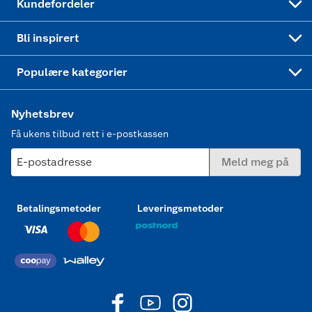
Kundefordeler
Mer inspirasjon
Symaskin
Bli inspirert
Joggesko dame
Populære kategorier
Nyhetsbrev
Få ukens tilbud rett i e-postkassen
E-postadresse
Meld meg på
Betalingsmetoder
Leveringsmetoder