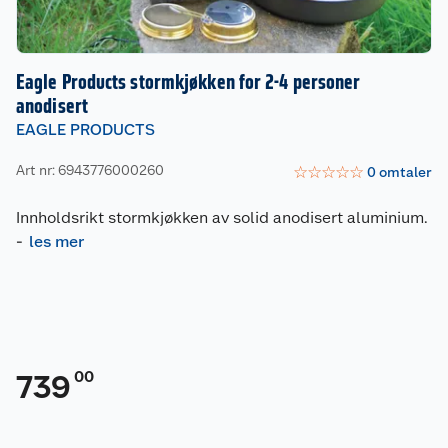
Eagle Products stormkjøkken for 2-4 personer
anodisert
EAGLE PRODUCTS
Art nr: 6943776000260
☆
☆
☆
☆
☆
0
omtaler
Innholdsrikt stormkjøkken av solid anodisert aluminium.
-
les mer
00
739