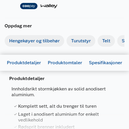
Oppdag mer
Hengekøyer og tilbehør
Turutstyr
Telt
So
Produktdetaljer
Produktomtaler
Spesifikasjoner
Produktdetaljer
Innholdsrikt stormkjøkken av solid anodisert
aluminium.
Generelt
Komplett sett, alt du trenger til turen
Artikkelnummer
6943776000260
Laget i anodisert aluminium for enkelt
vedlikehold
Leverandørens artikkelnummer
P0950211
Rødsprit brenner inkludert