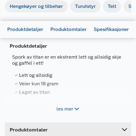
Hengekøyer og tilbehør
Turutstyr
Telt
So
Produktdetaljer
Produktomtaler
Spesifikasjoner
Produktdetaljer
Spork av titan er en ekstremt lett og allsidig skje
og gaffel i ett!
Generelt
Lett og allsidig
Artikkelnummer
7054278888887
Veier kun 18 gram
Laget av titan
Leverandørens artikkelnummer
TISPORK
Forpakningsmål
les mer
Med sine kun 18 gram håndterer den de fleste
Bruttovekt
0.028 kg
typer turmat.
Høyde
24 cm
Spesifikasjoner:
Produktomtaler
Lengde
1 cm