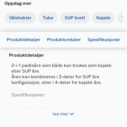
Oppdag mer
Våtdrakter
Tube
SUP brett
Kajakk
Va
Produktdetaljer
Produktomtaler
Spesifikasjoner
Produktdetaljer
Generelt
2-i-1 padleåre som både kan brukes som kajakk
Artikkelnummer
6954521630113
eller SUP åre.
Åren kan kombineres i 3-deler for SUP åre
Leverandørens artikkelnummer
B0303011
konfigurasjon, eller i 4-deler for kajakk åre.
Størrelse
175-220 CM
Spesifikasjoner:
Farge
SVART
Skaft: 1,2 mm tykk aluminium, 2,9 mm
Forpakningsmål
les mer
diameter
Bruttovekt
1.75 kg
Åreblad: Forsterket polypropylen, mål (LxB):