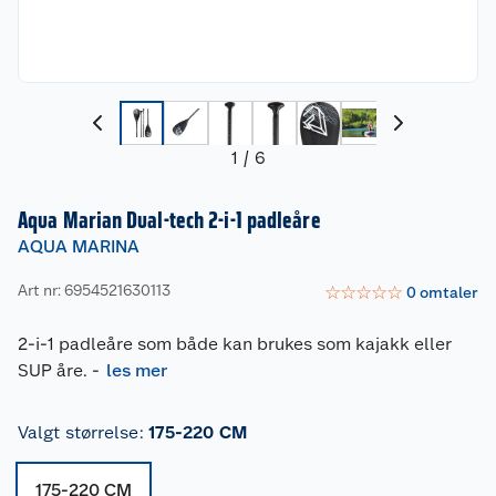
1
/
6
Aqua Marian Dual-tech 2-i-1 padleåre
AQUA MARINA
Art nr: 6954521630113
☆
☆
☆
☆
☆
0
omtaler
2-i-1 padleåre som både kan brukes som kajakk eller
SUP åre.
-
les mer
Valgt størrelse
:
175-220 CM
175-220 CM