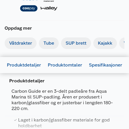
Oppdag mer
Våtdrakter
Tube
SUP brett
Kajakk
Va
Produktdetaljer
Produktomtaler
Spesifikasjoner
Produktdetaljer
Generelt
Carbon Guide er en 3-delt padleåre fra Aqua
Artikkelnummer
6954521630144
Marina til SUP-padling. Åren er produsert i
karbon/glassfiber og er justerbar i lengden 180-
Leverandørens artikkelnummer
B0303014
220 cm.
Størrelse
180-220 CM
Laget i karbon/glassfiber materiale for god
Farge
BLÅ
holdbarhet