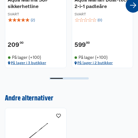
sikkerhetline
2-i-1 padleåre
SVART
SVART
☆
☆
☆
☆
☆
☆
☆
☆
☆
☆
(
2
)
(
0
)
209
00
599
00
På lager (+100)
På lager (+100)
På lager i 3 butikker
På lager i 2 butikker
Kundeservice
Om oss
Kontakt oss
Nyheter
Angre- og returrett
Andre alternativer
Våre butikker
Reklamasjon og garanti
Våre merkevarer
Ofte stilte spørsmål
Coop kjeder
Betalingsalternativer