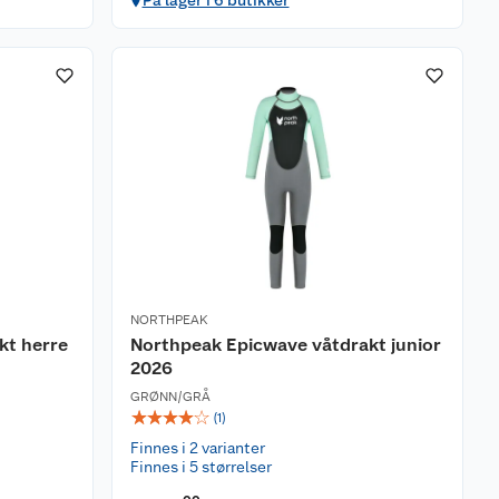
På lager i 6 butikker
NORTHPEAK
kt herre
Northpeak Epicwave våtdrakt junior
2026
GRØNN/GRÅ
☆
☆
☆
☆
☆
(
1
)
Finnes i 2 varianter
Finnes i 5 størrelser