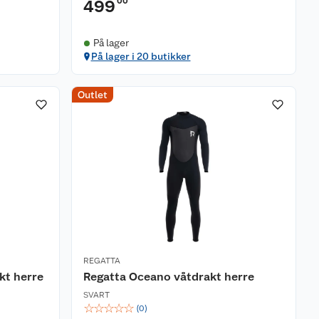
00
499
På lager
På lager i 20 butikker
Outlet
REGATTA
kt herre
Regatta Oceano våtdrakt herre
SVART
☆
☆
☆
☆
☆
(
0
)