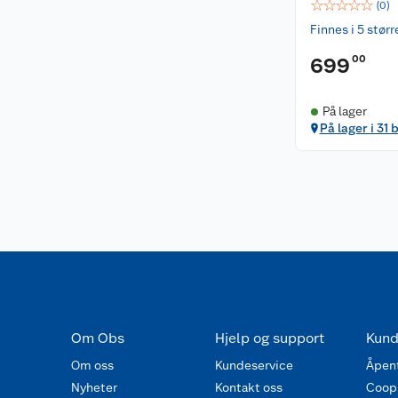
☆
☆
☆
☆
☆
(
0
)
Finnes i 5 størr
00
699
På lager
På lager i 31 
Om Obs
Hjelp og support
Kund
Om oss
Kundeservice
Åpent
Nyheter
Kontakt oss
Coop