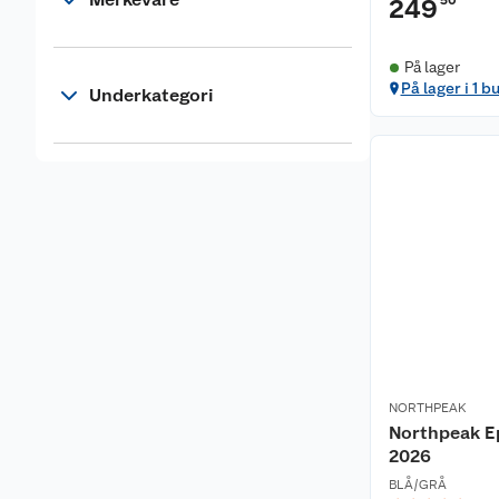
50
249
På lager
På lager i 1 b
Underkategori
NORTHPEAK
Northpeak E
2026
BLÅ/GRÅ