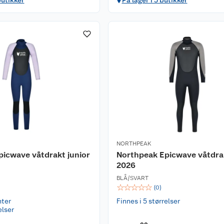
butikker
På lager i 5 butikker
NORTHPEAK
icwave våtdrakt junior
Northpeak Epicwave våtdra
2026
BLÅ/SVART
☆
☆
☆
☆
☆
(
0
)
nter
Finnes i 5 størrelser
elser