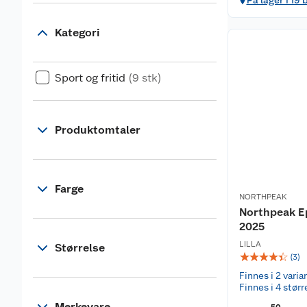
På lager i 19 
Kategori
Sport og fritid
(9 stk)
Produktomtaler
Farge
NORTHPEAK
Northpeak Ep
2025
LILLA
Størrelse
☆
☆
☆
☆
☆
(
3
)
Finnes i 2 varia
Finnes i 4 størr
Merkevare