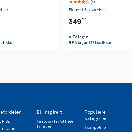
☆
☆
☆
☆
☆
(
3
)
elser
Finnes i 3 størrelser
50
349
På lager
butikker
På lager i 17 butikker
efordeler
Bli inspirert
Populære
kategorier
 kjøp
Festdrakter til hele
familien
Trampoline
 medlem