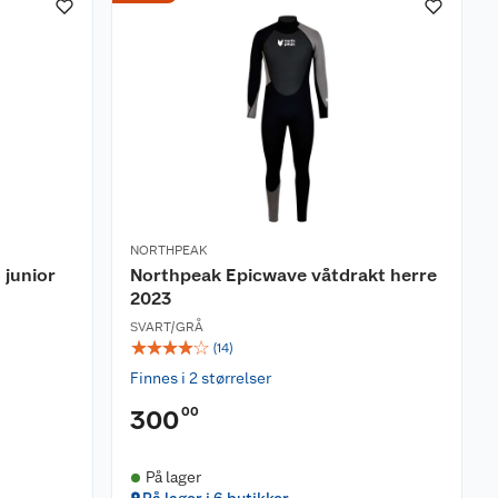
NORTHPEAK
 junior
Northpeak Epicwave våtdrakt herre
2023
SVART/GRÅ
☆
☆
☆
☆
☆
(
14
)
Finnes i 2 størrelser
00
300
På lager