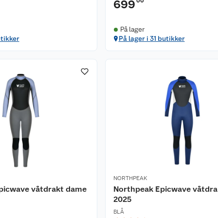
00
699
På lager
utikker
På lager i 31 butikker
NORTHPEAK
picwave våtdrakt dame
Northpeak Epicwave våtdra
2025
BLÅ