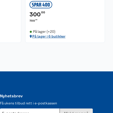
SPAR 400
00
300
00
700
På lager (+20)
På lager i 6 butikker
Nyhetsbrev
Få ukens tilbud rett i e-postkassen