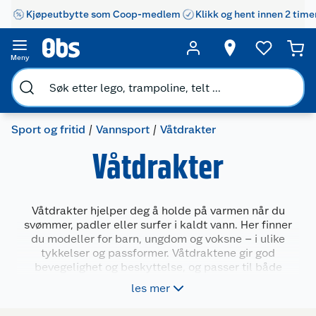
Kjøpeutbytte som Coop-medlem
Klikk og hent innen 2 time
Meny
Sport og fritid
Vannsport
Våtdrakter
Våtdrakter
Våtdrakter hjelper deg å holde på varmen når du
svømmer, padler eller surfer i kaldt vann. Her finner
du modeller for barn, ungdom og voksne – i ulike
tykkelser og passformer. Våtdraktene gir god
bevegelighet og beskyttelse, og passer til både
bading, vannsport og lek ved sjøen. Velg mellom
les mer
lange og korte varianter, med glidelås foran eller bak,
alt etter hva som passer aktiviteten og behovet ditt