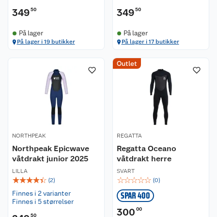
349
50
349
50
På lager
På lager
På lager i 19 butikker
På lager i 17 butikker
Kundeservice
Outlet
Om oss
Kontakt oss
Nyheter
Angre- og returrett
Våre butikker
Reklamasjon og garanti
NORTHPEAK
REGATTA
Våre merkevarer
Ofte stilte spørsmål
Northpeak Epicwave
Regatta Oceano
våtdrakt junior 2025
våtdrakt herre
Coop kjeder
Betalingsalternativer
LILLA
SVART
☆
☆
☆
☆
☆
☆
☆
☆
☆
☆
(
2
)
(
0
)
Ledige stillinger
Leveringsalternativer
Åpent kjøp
Finnes i 2 varianter
SPAR 400
Finnes i 5 størrelser
Bærekraft
Pakkesporing
Coop medlem
300
00
50