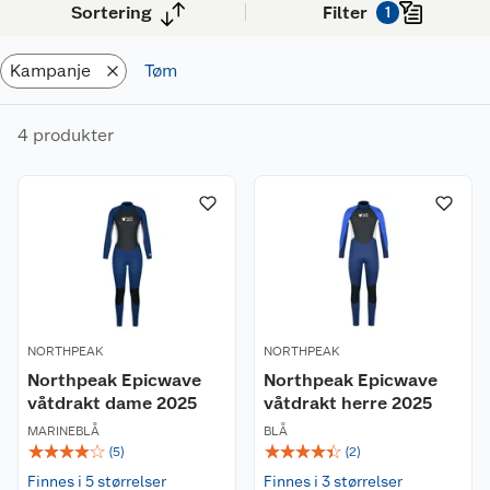
best.
Sortering
Filter
1
Kampanje
Tøm
4 produkter
NORTHPEAK
NORTHPEAK
Northpeak Epicwave
Northpeak Epicwave
våtdrakt dame 2025
våtdrakt herre 2025
MARINEBLÅ
BLÅ
☆
☆
☆
☆
☆
☆
☆
☆
☆
☆
(
5
)
(
2
)
Finnes i 5 størrelser
Finnes i 3 størrelser