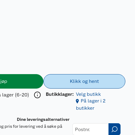
jøp
Klikk og hent
Butikklager:
Velg butikk
 lager (6-20)
På lager i 2
butikker
Dine leveringsalternativer
og pris for levering ved å søke på
r