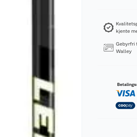
Kvalitets
kjente m
Gebyrfri
Walley
Betaling