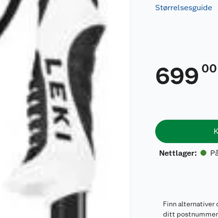
Størrelsesguide
00
699
K
På
Nettlager
:
Finn alternativer 
ditt postnumme