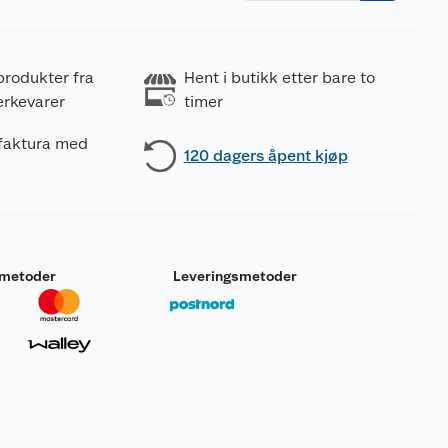
produkter fra
Hent i butikk etter bare to
erkevarer
timer
 faktura med
120 dagers åpent kjøp
smetoder
Leveringsmetoder