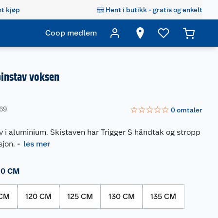
t kjøp
Hent i butikk - gratis og enkelt
Coop medlem
lpinstav voksen
☆
☆
☆
☆
☆
269
0
omtaler
v i aluminium. Skistaven har Trigger S håndtak og stropp
sjon.
-
les mer
10 CM
 CM
120 CM
125 CM
130 CM
135 CM