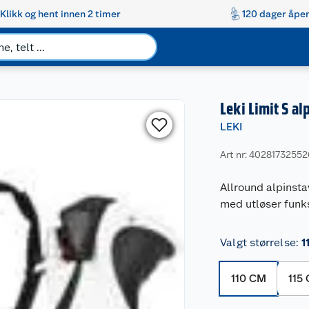
Klikk og hent innen 2 timer
120 dager åpen
Leki Limit S a
LEKI
Art nr: 4028173255
Allround alpinsta
med utløser funk
Valgt størrelse
:
1
110 CM
115