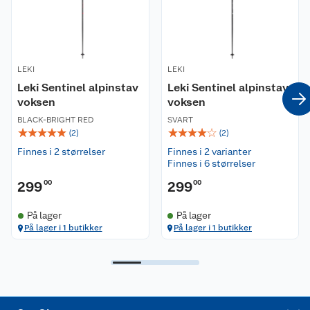
Nyheter
Angre- og returrett
Våre butikker
Reklamasjon og garanti
LEKI
Våre merkevarer
LEKI
Ofte stilte spørsmål
Leki Sentinel alpinstav
Leki Sentinel alpinstav
voksen
voksen
Coop kjeder
Betalingsalternativer
BLACK-BRIGHT RED
SVART
☆
☆
☆
☆
☆
☆
☆
☆
☆
☆
(
2
)
(
2
)
Ledige stillinger
Leveringsalternativer
Åpent kjøp
Finnes i 2 størrelser
Finnes i 2 varianter
Finnes i 6 størrelser
Bærekraft
Pakkesporing
Coop medlem
299
00
299
00
Sikkerhetsdatablad
Sikkerhetsdatablad
Retur av el-avfall
Trampoline
På lager
På lager
På lager i 1 butikker
På lager i 1 butikker
Samvirkelag
Kjøpsvilkår
Klikk og hent
Festdrakter til hele familien
Hagemøbler og utemøbler
Virksomheten
Personvern
Matvaregaranti
Alt til grillsesongen
Sykler og sykkelutstyr
Sponsorvirksomhet
Cookies
Coop Mastercard
Velg riktig barnesykkel
LEGO