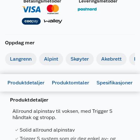
Betalingsmetoder
Leveringsmetoder
Oppdag mer
Langrenn
Alpint
Skøyter
Akebrett
Kj
Produktdetaljer
Produktomtaler
Spesifikasjoner
Produktdetaljer
Generelt
Artikkelnummer
4028173307586
Allround alpinstav til voksen, med Trigger S
håndtak og stropp.
Leverandørens
6526650-
artikkelnummer
CP1110
Solid allround alpinstav
Størrelse
110 CM
Trigger S system som gir deg enkel av- og