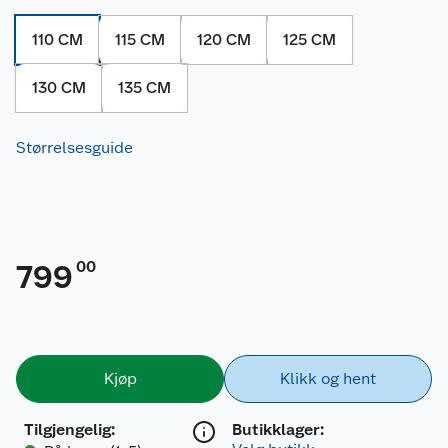
110 CM
115 CM
120 CM
125 CM
130 CM
135 CM
Størrelsesguide
00
799
Kjøp
Klikk og hent
Tilgjengelig
:
Butikklager: