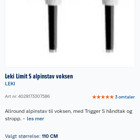
Leki Limit S alpinstav voksen
LEKI
Art nr: 4028173307586
☆
☆
☆
☆
☆
3
omtaler
Allround alpinstav til voksen, med Trigger S håndtak og
stropp.
-
les mer
Valgt størrelse
:
110 CM