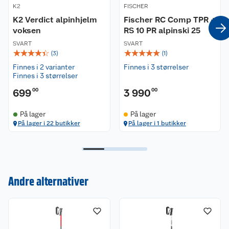
K2
FISCHER
K2 Verdict alpinhjelm
Fischer RC Comp TPR +
voksen
RS 10 PR alpinski 25
SVART
SVART
☆
☆
☆
☆
☆
☆
☆
☆
☆
☆
(
3
)
(
1
)
Finnes i 2 varianter
Finnes i 3 størrelser
Finnes i 3 størrelser
699
00
3 990
00
På lager
På lager
På lager i 22 butikker
På lager i 1 butikker
Andre alternativer
Kundeservice
Om oss
Kontakt oss