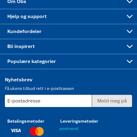
Om Obs
Leveringstid
Coop bedriftskort
Oppskrifter
Høytrykkspyler
Hjelp og support
Min kake
Ukas 4 middagstilbud
Klær
Kundefordeler
Mer inspirasjon
Symaskin
Bli inspirert
Joggesko dame
Populære kategorier
Nyhetsbrev
Få ukens tilbud rett i e-postkassen
E-postadresse
Meld meg på
Betalingsmetoder
Leveringsmetoder