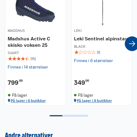
MADSHUS
LEKI
Madshus Active C
Leki Sentinel alpinstav
skisko voksen 25
BLACK
☆
☆
☆
☆
☆
(
1
)
SVART
☆
☆
☆
☆
☆
(
15
)
Finnes i 6 størrelser
Finnes i 14 størrelser
799
00
349
00
På lager
På lager
På lager i 6 butikker
På lager i 9 butikker
Kundeservice
Om oss
Kontakt oss
Andre alternativer
Nyheter
Angre- og returrett