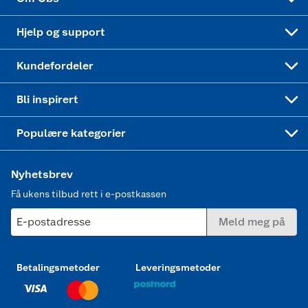
Leveringstid
Coop bedriftskort
Oppskrifter
Høytrykkspyler
Hjelp og support
Min kake
Ukas 4 middagstilbud
Klær
Kundefordeler
Mer inspirasjon
Symaskin
Bli inspirert
Joggesko dame
Populære kategorier
Nyhetsbrev
Få ukens tilbud rett i e-postkassen
E-postadresse
Meld meg på
Betalingsmetoder
Leveringsmetoder