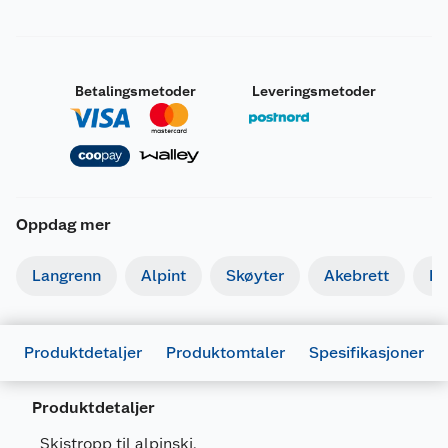
Betalingsmetoder
Leveringsmetoder
Oppdag mer
Langrenn
Alpint
Skøyter
Akebrett
Kj
Produktdetaljer
Produktomtaler
Spesifikasjoner
Produktdetaljer
Generelt
Skistropp til alpinski.