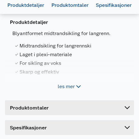
Produktdetaljer
Produktomtaler
Spesifikasjoner
Produktdetaljer
Blyantformet midtrandsikling for langrenn.
Midtrandsikling for langrennski
Generelt
Laget i plexi-materiale
Artikkelnummer
7045950523806
For sikling av voks
Leverandørens artikkelnummer
T0088D
Skarp og effektiv
Forpakningsmål
les mer
Blyantformet midtrandsikling for langrennski.
Bruttovekt
0.08 kg
Laget i plexi-materiale. For sikling av voks. Skarp
Høyde
1 cm
og effektiv.
Produktomtaler
Lengde
22 cm
Bredde
7 cm
Dette produktet har ikke fått noen omtale ennå.
Spesifikasjoner
Hvis du kjøper produktet får du invitasjon til å gi