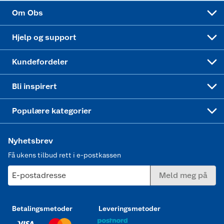
Sponsorvirksomhet
Cookies
Coop Mastercard
Velg riktig barnesykkel
LEGO
Om Obs
Leveringstid
Coop bedriftskort
Oppskrifter
Høytrykkspyler
Hjelp og support
Min kake
Ukas 4 middagstilbud
Klær
Kundefordeler
Mer inspirasjon
Symaskin
Bli inspirert
Joggesko dame
Populære kategorier
Nyhetsbrev
Få ukens tilbud rett i e-postkassen
E-postadresse
Meld meg på
Betalingsmetoder
Leveringsmetoder