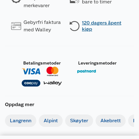
bare to timer
merkevarer
Gebyrfri faktura
120 dagers åpent
kjøp
med Walley
Betalingsmetoder
Leveringsmetoder
Oppdag mer
Langrenn
Alpint
Skøyter
Akebrett
Kj