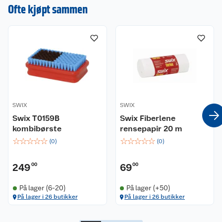
en omtale.
Ofte kjøpt sammen
SWIX
SWIX
Swix T0159B
Swix Fiberlene
kombibørste
rensepapir 20 m
☆
☆
☆
☆
☆
☆
☆
☆
☆
☆
(
0
)
(
0
)
249
00
69
00
Kundeservice
På lager (6-20)
På lager (+50)
På lager i 26 butikker
På lager i 26 butikker
Om oss
Kontakt oss