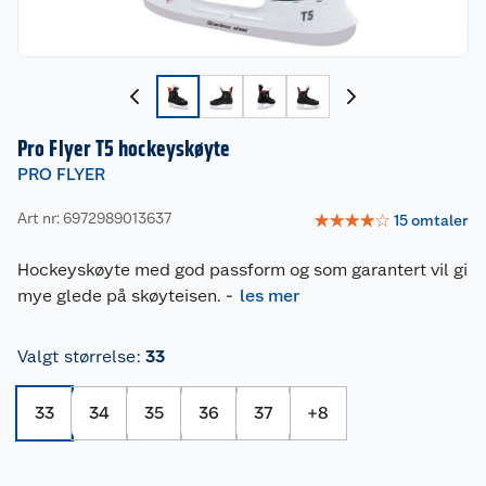
Pro Flyer T5 hockeyskøyte
PRO FLYER
Art nr: 6972989013637
☆
☆
☆
☆
☆
15
omtaler
Hockeyskøyte med god passform og som garantert vil gi
mye glede på skøyteisen.
-
les mer
Valgt størrelse
:
33
33
34
35
36
37
+
8