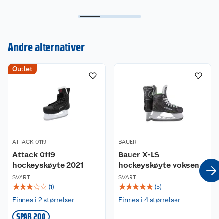
Andre alternativer
Kundeservice
Outlet
Om oss
Kontakt oss
Nyheter
Angre- og returrett
Våre butikker
Reklamasjon og garanti
ATTACK 0119
BAUER
Attack 0119
Bauer X-LS
Våre merkevarer
Ofte stilte spørsmål
hockeyskøyte 2021
hockeyskøyte voksen
SVART
SVART
Coop kjeder
Betalingsalternativer
☆
☆
☆
☆
☆
☆
☆
☆
☆
☆
(
1
)
(
5
)
Finnes i 2 størrelser
Finnes i 4 størrelser
Ledige stillinger
Leveringsalternativer
Åpent kjøp
SPAR 200