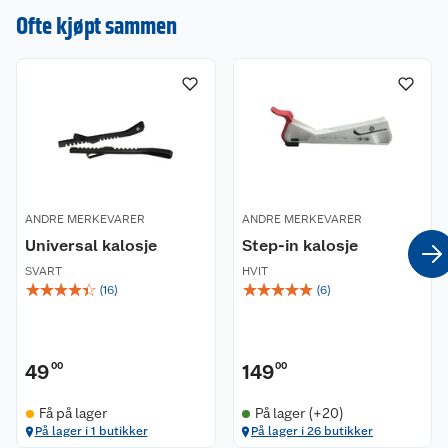
Ofte kjøpt sammen
beina?
ANDRE MERKEVARER
ANDRE MERKEVARER
Universal kalosje
Step-in kalosje
SVART
HVIT
☆
☆
☆
☆
☆
☆
☆
☆
☆
☆
(
16
)
(
6
)
49
00
149
00
Få på lager
På lager (+20)
På lager i 1 butikker
På lager i 26 butikker