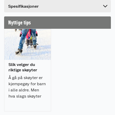
Bredde
10.4 cm
Spesifikasjoner
Spesifikasjoner
Størrelser: 33-45
Nyttige tips
Godkjenninger: EN 15638 og REACH-test
Slik velger du
riktige skøyter
Å gå på skøyter er
kjempegøy for barn
i alle aldre. Men
hva slags skøyter
bør man begynne
med? Og hvordan
holde alle varme på