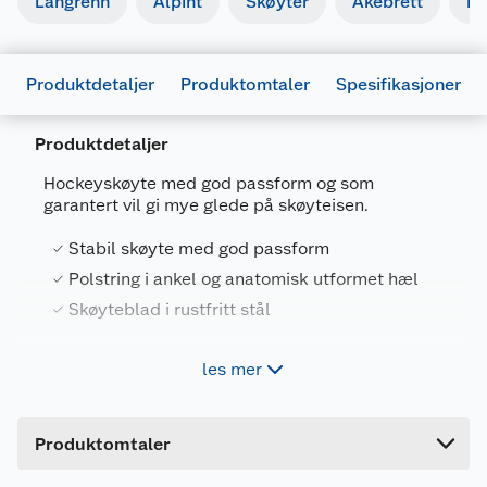
Langrenn
Alpint
Skøyter
Akebrett
Kj
Produktdetaljer
Produktomtaler
Spesifikasjoner
Produktdetaljer
Generelt
Hockeyskøyte med god passform og som
Artikkelnummer
6972989013637
garantert vil gi mye glede på skøyteisen.
Leverandørens artikkelnummer
BS21HS01
Stabil skøyte med god passform
Størrelse
33
Polstring i ankel og anatomisk utformet hæl
Skøyteblad i rustfritt stål
Farge
SVART
Forpakningsmål
les mer
Pro Flyer T5 hockeyskøyte med god polstring i
Bruttovekt
1.36 kg
ankel og en anatomisk utformet hæl for ekstra
støtte og komfort. Kompositt bladholder og
Høyde
30.2 cm
skøyteblad i rustfritt stål. Tynn nylon yttersåle
Produktomtaler
konstruksjon for lett vekt.
Lengde
38 cm