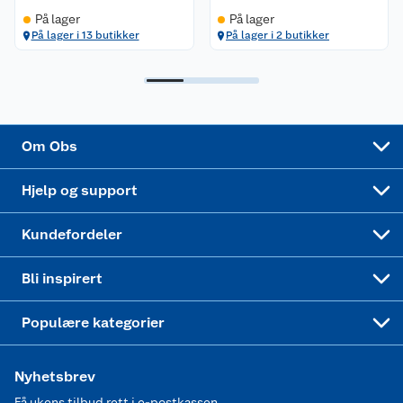
Sikkerhetsdatablad
Sikkerhetsdatablad
Retur av el-avfall
Trampoline
På lager
På lager
På lager i 13 butikker
På lager i 2 butikker
Samvirkelag
Kjøpsvilkår
Klikk og hent
Festdrakter til hele familien
Hagemøbler og utemøbler
Virksomheten
Personvern
Matvaregaranti
Alt til grillsesongen
Sykler og sykkelutstyr
Sponsorvirksomhet
Cookies
Coop Mastercard
Velg riktig barnesykkel
LEGO
Om Obs
Leveringstid
Coop bedriftskort
Oppskrifter
Høytrykkspyler
Hjelp og support
Min kake
Ukas 4 middagstilbud
Klær
Kundefordeler
Mer inspirasjon
Symaskin
Bli inspirert
Joggesko dame
Populære kategorier
Nyhetsbrev
Få ukens tilbud rett i e-postkassen