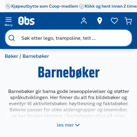
Kjøpeutbytte som Coop-medlem
Klikk og hent innen 2 time
Meny
Bøker
Barnebøker
Barnebøker
Barnebøker gir barna gode leseopplevelser og støtter
språkutviklingen. Her finner du alt fra bildebøker og
eventyr til aktivitetsbøker, høytlesning og faktabøker.
Bøkene passer for ulike aldersgrupper og lesenivåer,
og kan brukes hjemme, i barnehagen eller på reise.
Velg blant kjente figurer, lærerike temaer og
les mer
morsomme historier som engasjerer både små og litt
større barn.