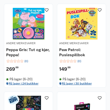
ANDRE MERKEVARER
ANDRE MERKEVARER
Peppa Gris: Tut og kjør,
Paw Patrol:
Peppa!
Puslespillbok
☆
☆
☆
☆
☆
☆
☆
☆
☆
☆
(
0
)
(
0
)
269
00
149
00
På lager (6-20)
På lager (6-20)
På lager i 24 butikker
På lager i 30 butikker