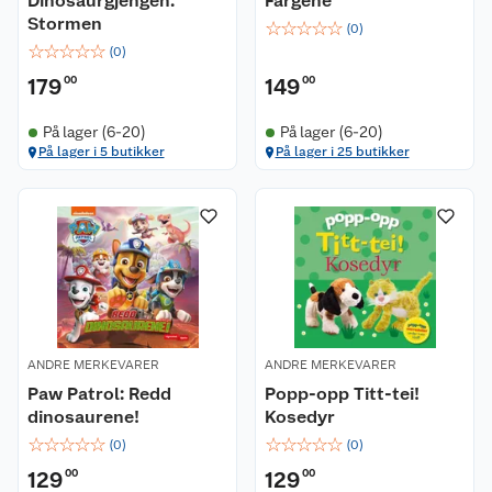
Dinosaurgjengen:
Fargene
Stormen
☆
☆
☆
☆
☆
(
0
)
☆
☆
☆
☆
☆
(
0
)
179
00
149
00
På lager (6-20)
På lager (6-20)
På lager i 5 butikker
På lager i 25 butikker
ANDRE MERKEVARER
ANDRE MERKEVARER
Paw Patrol: Redd
Popp-opp Titt-tei!
dinosaurene!
Kosedyr
☆
☆
☆
☆
☆
☆
☆
☆
☆
☆
(
0
)
(
0
)
129
00
129
00