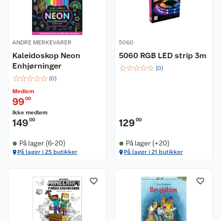
ANDRE MERKEVARER
5060
Kaleidoskop Neon
5060 RGB LED strip 3m
Enhjørninger
☆
☆
☆
☆
☆
(
0
)
☆
☆
☆
☆
☆
(
0
)
Medlem
99
00
Ikke medlem
149
00
129
00
På lager (6-20)
På lager (+20)
På lager i 25 butikker
På lager i 21 butikker