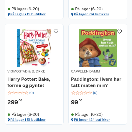
På lager (6-20)
På lager (6-20)
Kundeservice
På lager i 19 butikker
På lager i 14 butikker
Om oss
Kontakt oss
Nyheter
Angre- og returrett
Våre butikker
Reklamasjon og garanti
Våre merkevarer
Ofte stilte spørsmål
VIGMOSTAD & BJØRKE
CAPPELEN DAMM
Harry Potter: Bake,
Paddington: Hvem har
Coop kjeder
Betalingsalternativer
forme og pynte!
tatt maten min?
☆
☆
☆
☆
☆
☆
☆
☆
☆
☆
(
0
)
(
0
)
Ledige stillinger
Leveringsalternativer
Åpent kjøp
299
00
99
00
Bærekraft
Pakkesporing
Coop medlem
På lager (6-20)
På lager (6-20)
På lager i 31 butikker
På lager i 24 butikker
Sikkerhetsdatablad
Sikkerhetsdatablad
Retur av el-avfall
Trampoline