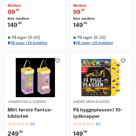
Medlem
Medlem
99
00
99
00
Ikke medlem
Ikke medlem
149
00
149
00
På lager (6-20)
På lager (6-20)
På lager i 25 butikker
På lager i 25 butikker
VIGMOSTAD & BJØRKE
ANDRE MERKEVARER
Mitt første Fantus-
På byggeplassen! 10-
bibliotek
lydknapper
☆
☆
☆
☆
☆
☆
☆
☆
☆
☆
(
0
)
(
0
)
249
00
149
00