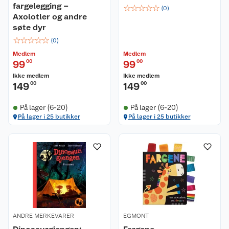
fargelegging –
☆
☆
☆
☆
☆
(
0
)
Axolotler og andre
søte dyr
☆
☆
☆
☆
☆
(
0
)
Medlem
Medlem
99
00
99
00
Ikke medlem
Ikke medlem
149
00
149
00
På lager (6-20)
På lager (6-20)
På lager i 25 butikker
På lager i 25 butikker
ANDRE MERKEVARER
EGMONT