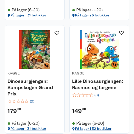
På lager (6-20)
På lager (+20)
På lager i 31 butikker
På lager i 5 butikker
KAGGE
KAGGE
Dinosaurgjengen:
Lille Dinosaurgjengen:
Sumpskogen Grand
Rasmus og fargene
Prix
☆
☆
☆
☆
☆
(
0
)
☆
☆
☆
☆
☆
(
0
)
179
00
149
00
På lager (6-20)
På lager (6-20)
På lager i 31 butikker
På lager i 32 butikker