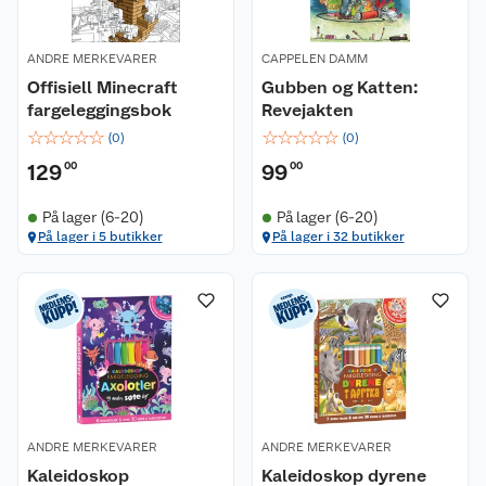
ANDRE MERKEVARER
CAPPELEN DAMM
Offisiell Minecraft
Gubben og Katten:
fargeleggingsbok
Revejakten
☆
☆
☆
☆
☆
☆
☆
☆
☆
☆
(
0
)
(
0
)
129
00
99
00
På lager (6-20)
På lager (6-20)
På lager i 5 butikker
På lager i 32 butikker
ANDRE MERKEVARER
ANDRE MERKEVARER
Kaleidoskop
Kaleidoskop dyrene