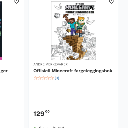
ANDRE MERKEVARER
nger
Offisiell Minecraft fargeleggingsbok
☆
☆
☆
☆
☆
(
0
)
00
129