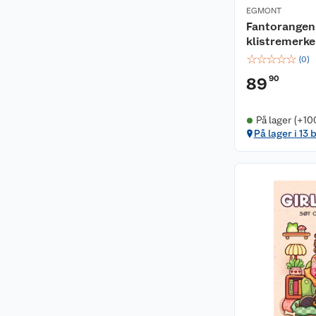
EGMONT
Fantorangen
klistremerke
☆
☆
☆
☆
☆
(
0
)
90
89
På lager (+10
På lager i 13 