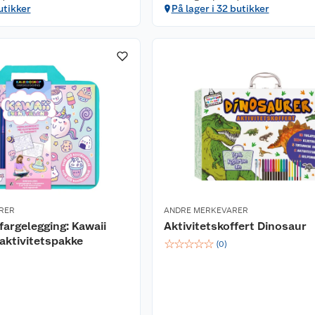
utikker
På lager i 32 butikker
RER
ANDRE MERKEVARER
fargelegging: Kawaii
Aktivitetskoffert Dinosaur
aktivitetspakke
☆
☆
☆
☆
☆
(
0
)