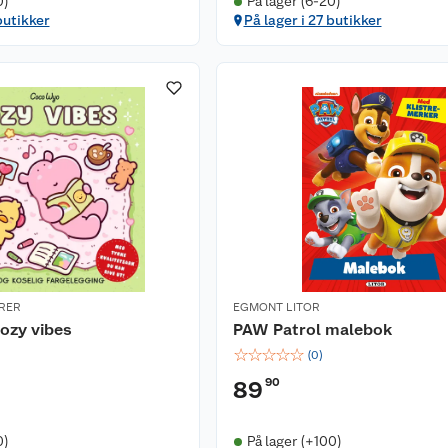
0)
På lager (6-20)
butikker
På lager i 27 butikker
RER
EGMONT LITOR
ozy vibes
PAW Patrol malebok
☆
☆
☆
☆
☆
(
0
)
90
89
0)
På lager (+100)