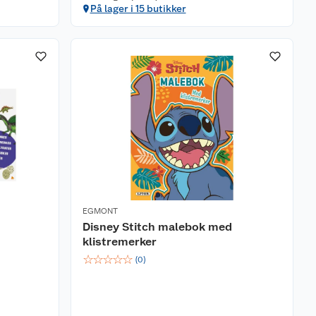
På lager i 15 butikker
EGMONT
Disney Stitch malebok med
klistremerker
☆
☆
☆
☆
☆
(
0
)