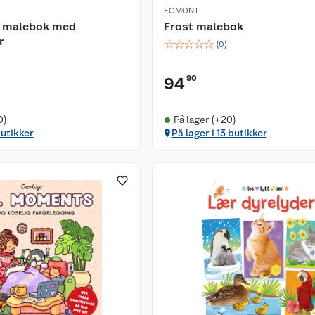
EGMONT
 malebok med
Frost malebok
r
☆
☆
☆
☆
☆
(
0
)
90
94
0)
På lager (+20)
butikker
På lager i 13 butikker