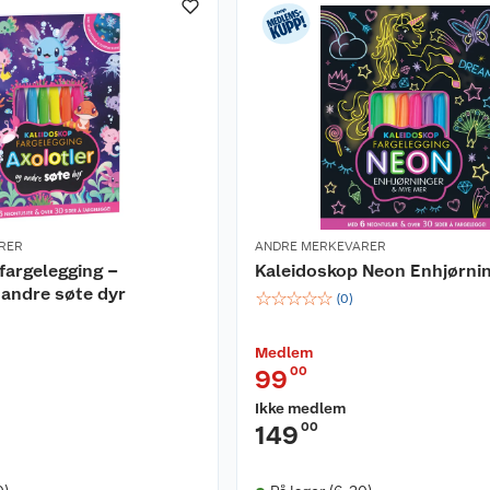
RER
ANDRE MERKEVARER
fargelegging –
Kaleidoskop Neon Enhjørni
 andre søte dyr
☆
☆
☆
☆
☆
(
0
)
Medlem
00
99
Ikke medlem
00
149