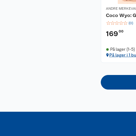
ANDRE MERKEVA
Coco Wyo: G
☆
☆
☆
☆
☆
(
0
)
00
169
På lager (1-5)
På lager i 1 b