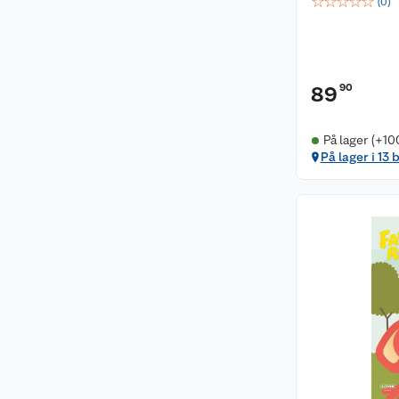
☆
☆
☆
☆
☆
(
0
)
90
89
På lager (+10
På lager i 13 