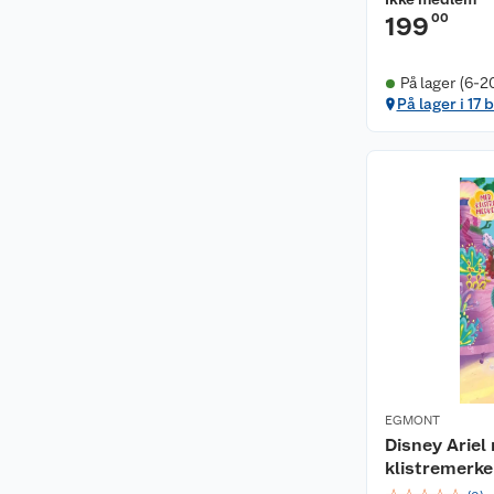
00
199
På lager (6-2
På lager i 17 
EGMONT
Disney Arie
klistremerke