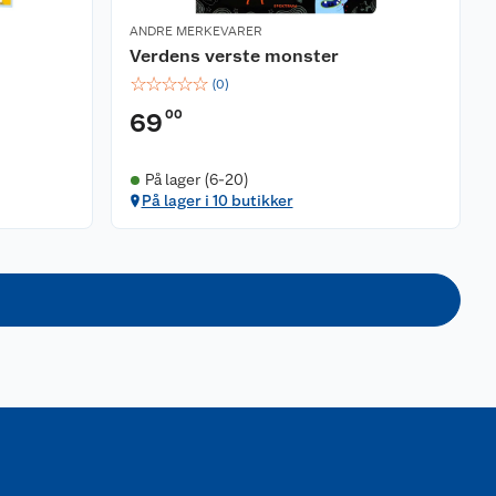
ANDRE MERKEVARER
Verdens verste monster
☆
☆
☆
☆
☆
(
0
)
00
69
På lager (6-20)
På lager i 10 butikker