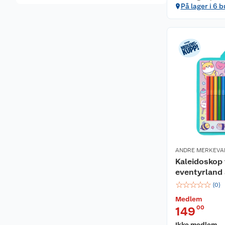
På lager i 6 b
ANDRE MERKEVA
Kaleidoskop 
eventyrland 
☆
☆
☆
☆
☆
(
0
)
Medlem
00
149
Ikke medlem