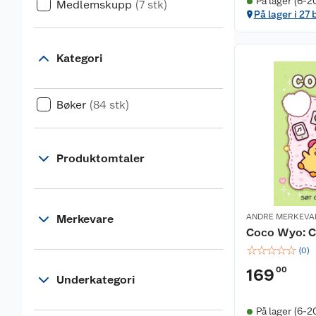
På lager (6-2
Medlemskupp
(7 stk)
På lager i 27 
Kategori
Bøker
(84 stk)
Produktomtaler
ANDRE MERKEVA
Merkevare
Coco Wyo: C
☆
☆
☆
☆
☆
(
0
)
00
169
Underkategori
På lager (6-2