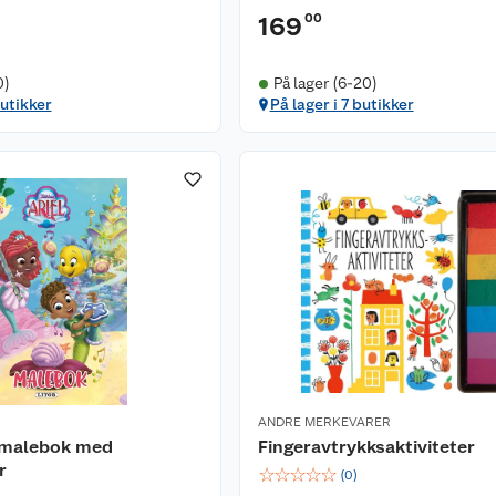
00
169
0)
På lager (6-20)
butikker
På lager i 7 butikker
ANDRE MERKEVARER
l malebok med
Fingeravtrykksaktiviteter
r
☆
☆
☆
☆
☆
(
0
)