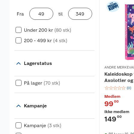
Fra
til
Under 200 kr
(80 stk)
200 - 499 kr
(4 stk)
Lagerstatus
ANDRE MERKEVA
Kaleidoskop 
Axolotler og
På lager
(70 stk)
☆
☆
☆
☆
☆
(
0
)
Medlem
00
99
Kampanje
Ikke medlem
00
149
Kampanje
(3 stk)