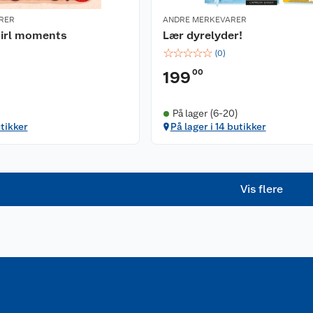
RER
ANDRE MERKEVARER
irl moments
Lær dyrelyder!
☆
☆
☆
☆
☆
(
0
)
00
199
På lager (6-20)
utikker
På lager i 14 butikker
Vis flere