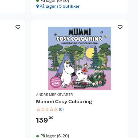
På lager (6-20)
På lager i 5 butikker
ANDRE MERKEVARER
Mummi Cosy Colouring
☆
☆
☆
☆
☆
(
0
)
00
139
På lager (6-20)