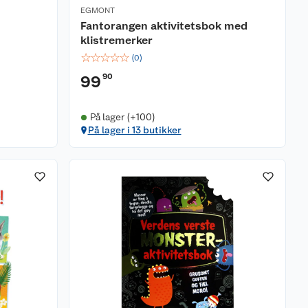
EGMONT
Fantorangen aktivitetsbok med
klistremerker
☆
☆
☆
☆
☆
(
0
)
90
99
På lager (+100)
På lager i 13 butikker