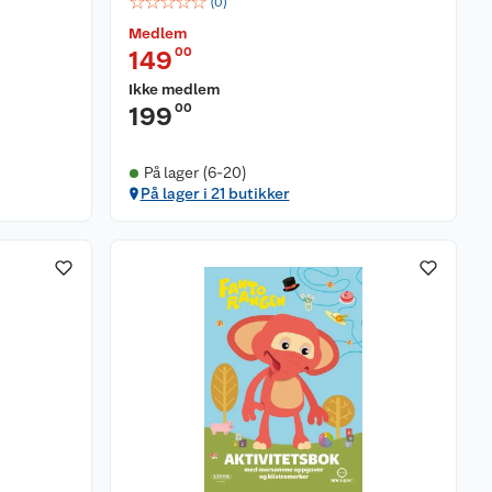
☆
☆
☆
☆
☆
(
0
)
Medlem
00
149
Ikke medlem
00
199
På lager (6-20)
På lager i 21 butikker