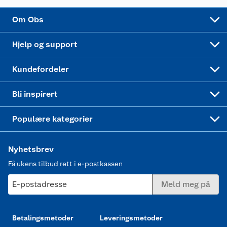
Sponsorvirksomhet
Cookies
Coop Mastercard
Velg riktig barnesykkel
LEGO
Om Obs
Leveringstid
Coop bedriftskort
Oppskrifter
Høytrykkspyler
Hjelp og support
Min kake
Ukas 4 middagstilbud
Klær
Kundefordeler
Mer inspirasjon
Symaskin
Bli inspirert
Joggesko dame
Populære kategorier
Nyhetsbrev
Få ukens tilbud rett i e-postkassen
E-postadresse
Meld meg på
Betalingsmetoder
Leveringsmetoder