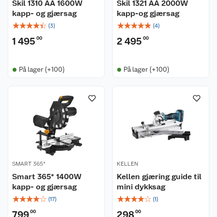
Skil 1310 AA 1600W
Skil 1321 AA 2000W
kapp- og gjærsag
kapp-og gjærsag
☆
☆
☆
☆
☆
☆
☆
☆
☆
☆
(
3
)
(
4
)
1 495
00
2 495
00
På lager (+100)
På lager (+100)
SMART 365*
KELLEN
Smart 365* 1400W
Kellen gjæring guide til
kapp- og gjærsag
mini dykksag
☆
☆
☆
☆
☆
☆
☆
☆
☆
☆
(
17
)
(
1
)
799
00
298
00