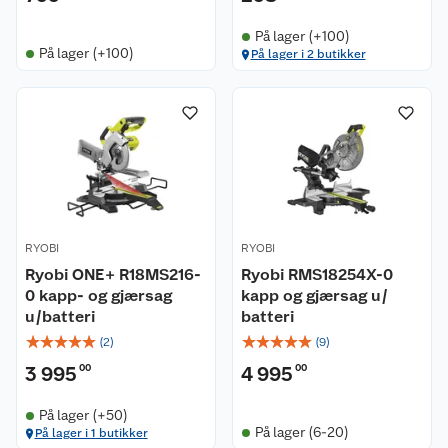
På lager (+100)
På lager (+100)
På lager i 2 butikker
RYOBI
RYOBI
Ryobi ONE+ R18MS216-
Ryobi RMS18254X-0
0 kapp- og gjærsag
kapp og gjærsag u/
u/batteri
batteri
☆
☆
☆
☆
☆
☆
☆
☆
☆
☆
(
2
)
(
9
)
3 995
00
4 995
00
Kundeservice
På lager (+50)
På lager (6-20)
På lager i 1 butikker
Om oss
Kontakt oss