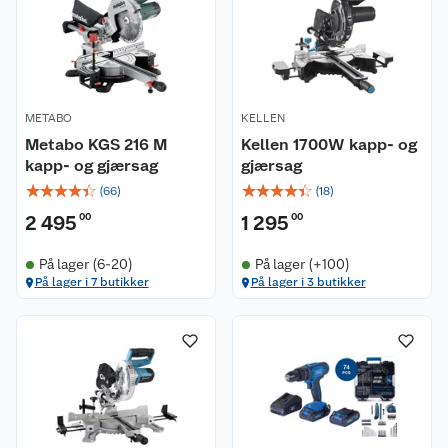
METABO
KELLEN
Metabo KGS 216 M
Kellen 1700W kapp- og
kapp- og gjærsag
gjærsag
☆
☆
☆
☆
☆
☆
☆
☆
☆
☆
(
66
)
(
18
)
2 495
00
1 295
00
På lager (6-20)
På lager (+100)
På lager i 7 butikker
På lager i 3 butikker