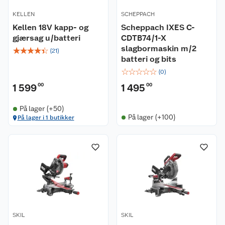
KELLEN
SCHEPPACH
Kellen 18V kapp- og
Scheppach IXES C-
gjærsag u/batteri
CDTB74/1-X
slagbormaskin m/2
☆
☆
☆
☆
☆
(
21
)
batteri og bits
☆
☆
☆
☆
☆
(
0
)
1 599
00
1 495
00
På lager (+50)
På lager (+100)
På lager i 1 butikker
SKIL
SKIL