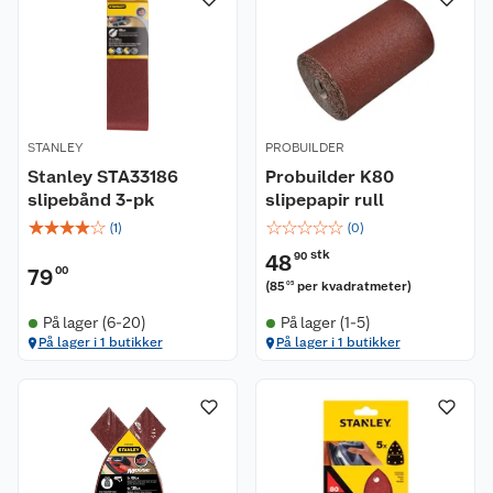
STANLEY
PROBUILDER
Stanley STA33186
Probuilder K80
slipebånd 3-pk
slipepapir rull
☆
☆
☆
☆
☆
☆
☆
☆
☆
☆
(
1
)
(
0
)
stk
48
90
79
00
(
85
per kvadratmeter
)
05
På lager (6-20)
På lager (1-5)
På lager i 1 butikker
På lager i 1 butikker