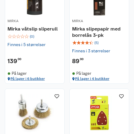
MIRKA
MIRKA
Mirka våtslip sliperull
Mirka slipepapir med
borrelås 3-pk
☆
☆
☆
☆
☆
(
0
)
☆
☆
☆
☆
☆
(
5
)
Finnes i 5 størrelser
Finnes i 3 størrelser
139
00
89
00
På lager
På lager
På lager i 6 butikker
På lager i 4 butikker