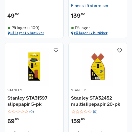
Finnes i 5 størrelser
49
00
139
00
På lager (+100)
På lager
På lager i 5 butikker
På lager i 7 butikker
STANLEY
STANLEY
Stanley STA31597
Stanley STA32452
slipepapir 5-pk
multislipepapir 20-pk
☆
☆
☆
☆
☆
☆
☆
☆
☆
☆
(
0
)
(
0
)
69
90
139
00