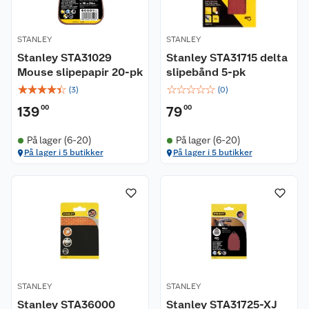
STANLEY
STANLEY
Stanley STA31029
Stanley STA31715 delta
Mouse slipepapir 20-pk
slipebånd 5-pk
☆
☆
☆
☆
☆
☆
☆
☆
☆
☆
(
3
)
(
0
)
139
00
79
00
På lager (6-20)
På lager (6-20)
På lager i 5 butikker
På lager i 5 butikker
STANLEY
STANLEY
Stanley STA36000
Stanley STA31725-XJ