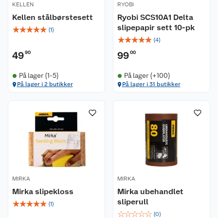
KELLEN
RYOBI
Kellen stålbørstesett
Ryobi SCS10A1 Delta
slipepapir sett 10-pk
☆
☆
☆
☆
☆
(
1
)
☆
☆
☆
☆
☆
(
4
)
49
90
99
00
På lager (1-5)
På lager (+100)
På lager i 2 butikker
På lager i 31 butikker
MIRKA
MIRKA
Mirka slipekloss
Mirka ubehandlet
sliperull
☆
☆
☆
☆
☆
(
1
)
☆
☆
☆
☆
☆
(
0
)