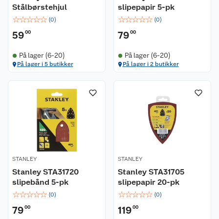
Stålbørstehjul
slipepapir 5-pk
☆
☆
☆
☆
☆
☆
☆
☆
☆
☆
(
0
)
(
0
)
59
00
79
00
På lager (6-20)
På lager (6-20)
Kundeservice
På lager i 5 butikker
På lager i 2 butikker
Om oss
Kontakt oss
Nyheter
Angre- og returrett
Våre butikker
Reklamasjon og garanti
Våre merkevarer
Ofte stilte spørsmål
STANLEY
STANLEY
Stanley STA31720
Stanley STA31705
Coop kjeder
Betalingsalternativer
slipebånd 5-pk
slipepapir 20-pk
☆
☆
☆
☆
☆
☆
☆
☆
☆
☆
(
0
)
(
0
)
Ledige stillinger
Leveringsalternativer
Åpent kjøp
79
00
119
00