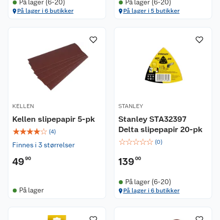
På lager (6-20)
På lager (6-20)
På lager i 6 butikker
På lager i 5 butikker
KELLEN
STANLEY
Kellen slipepapir 5-pk
Stanley STA32397
Delta slipepapir 20-pk
☆
☆
☆
☆
☆
(
4
)
☆
☆
☆
☆
☆
(
0
)
Finnes i 3 størrelser
49
90
139
00
På lager (6-20)
På lager
På lager i 6 butikker