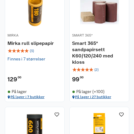
MIRKA
SMART 365*
Mirka rull slipepapir
Smart 365*
sandpapirsett
☆
☆
☆
☆
☆
(
3
)
K60/120/240 med
Finnes i 7 størrelser
kloss
☆
☆
☆
☆
☆
(
2
)
129
00
99
00
På lager
På lager (+100)
På lager i 7 butikker
På lager i 27 butikker