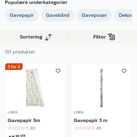
Populære underkategorier
Gavepapir
Gavebånd
Gaveposer
Dekor
Sortering
Filter
151 produkter
3 for 2
LINEA
LINEA
Gavepapir 3m
Gavepapir 3 m
☆
☆
☆
☆
☆
☆
☆
☆
☆
☆
(
0
)
(
0
)
stk
90