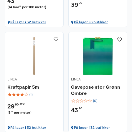
43
39
90
(
14 633
per 100 meter
)
33
På lager i 32 butikker
På lager i 6 butikker
LINEA
LINEA
Kraftpapir 5m
Gavepose stor Grønn
Ombre
☆
☆
☆
☆
☆
(
1
)
☆
☆
☆
☆
☆
(
0
)
stk
29
90
43
90
(
5
per meter
)
98
På lager i 32 butikker
På lager i 32 butikker