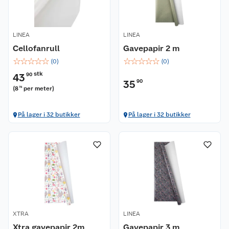
LINEA
LINEA
Cellofanrull
Gavepapir 2 m
☆
☆
☆
☆
☆
☆
☆
☆
☆
☆
(
0
)
(
0
)
stk
43
90
35
90
(
8
per meter
)
78
På lager i 32 butikker
På lager i 32 butikker
XTRA
LINEA
Xtra gavepapir 2m
Gavepapir 3 m