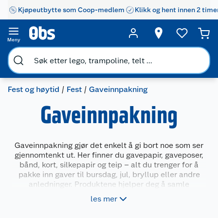
Kjøpeutbytte som Coop-medlem
Klikk og hent innen 2 time
Meny
Fest og høytid
Fest
Gaveinnpakning
Gaveinnpakning
Gaveinnpakning gjør det enkelt å gi bort noe som ser
gjennomtenkt ut. Her finner du gavepapir, gaveposer,
bånd, kort, silkepapir og teip – alt du trenger for å
pakke inn gaver til bursdag, jul, bryllup eller andre
anledninger. Produktene hjelper deg å samle
innholdet og gir det et mer personlig preg. Du kan
les mer
velge mellom mange farger, mønstre og størrelser
som passer ulike typer gaver og mottakere.