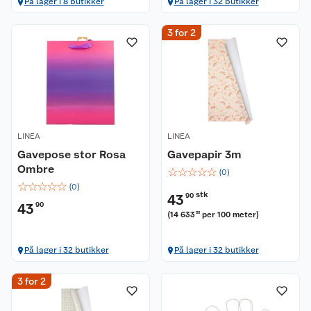
På lager i 8 butikker
På lager i 32 butikker
3 for 2
LINEA
LINEA
Gavepose stor Rosa
Gavepapir 3m
Ombre
☆
☆
☆
☆
☆
(
0
)
☆
☆
☆
☆
☆
(
0
)
stk
43
90
43
90
(
14 633
per 100 meter
)
33
På lager i 32 butikker
På lager i 32 butikker
3 for 2