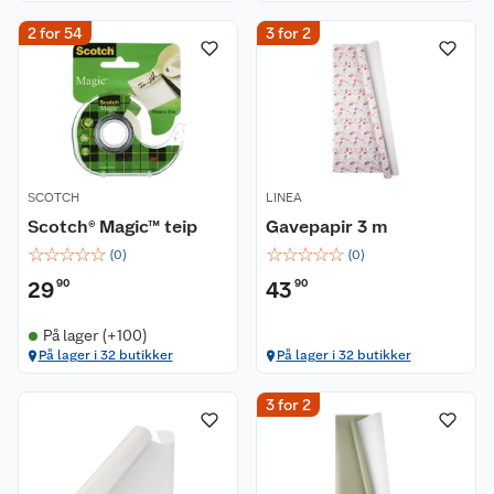
2 for 54
3 for 2
SCOTCH
LINEA
Scotch® Magic™ teip
Gavepapir 3 m
☆
☆
☆
☆
☆
☆
☆
☆
☆
☆
(
0
)
(
0
)
29
90
43
90
På lager (+100)
På lager i 32 butikker
På lager i 32 butikker
3 for 2