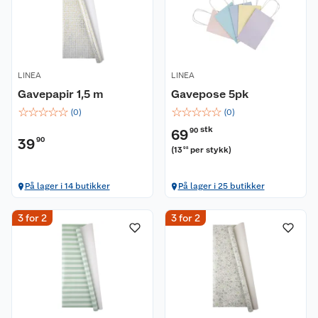
LINEA
LINEA
Gavepapir 1,5 m
Gavepose 5pk
☆
☆
☆
☆
☆
☆
☆
☆
☆
☆
(
0
)
(
0
)
stk
69
90
39
90
(
13
per stykk
)
98
På lager i 14 butikker
På lager i 25 butikker
3 for 2
3 for 2