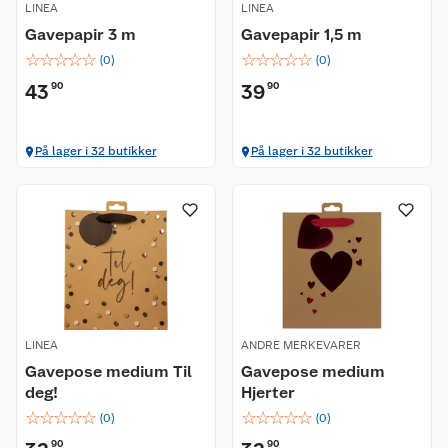
LINEA
LINEA
Gavepapir 3 m
Gavepapir 1,5 m
☆
☆
☆
☆
☆
☆
☆
☆
☆
☆
(
0
)
(
0
)
43
90
39
90
Kundeservice
På lager i 32 butikker
På lager i 32 butikker
Om oss
Kontakt oss
Nyheter
Angre- og returrett
Våre butikker
Reklamasjon og garanti
Våre merkevarer
Ofte stilte spørsmål
LINEA
ANDRE MERKEVARER
Gavepose medium Til
Gavepose medium
Coop kjeder
Betalingsalternativer
deg!
Hjerter
☆
☆
☆
☆
☆
☆
☆
☆
☆
☆
(
0
)
(
0
)
Ledige stillinger
Leveringsalternativer
Åpent kjøp
90
90