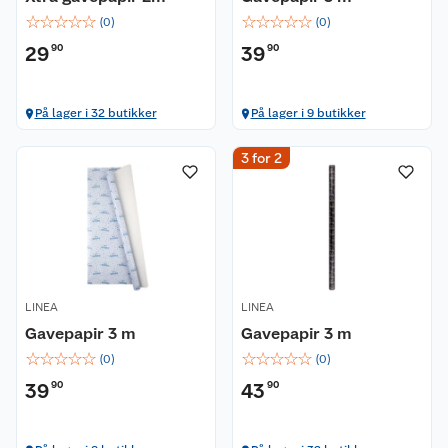
☆
☆
☆
☆
☆
☆
☆
☆
☆
☆
(
0
)
(
0
)
29
90
39
90
På lager i 32 butikker
På lager i 9 butikker
3 for 2
LINEA
LINEA
Gavepapir 3 m
Gavepapir 3 m
☆
☆
☆
☆
☆
☆
☆
☆
☆
☆
(
0
)
(
0
)
39
90
43
90