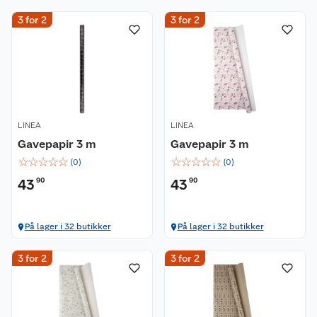
3 for 2
3 for 2
LINEA
LINEA
Gavepapir 3 m
Gavepapir 3 m
☆
☆
☆
☆
☆
☆
☆
☆
☆
☆
(
0
)
(
0
)
43
90
43
90
På lager i 32 butikker
På lager i 32 butikker
3 for 2
3 for 2