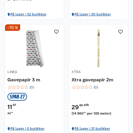
På lager i 32 butikker
På lager i 30 butikker
Kundeservice
-70 %
Om oss
Kontakt oss
Nyheter
Angre- og returrett
Våre butikker
Reklamasjon og garanti
LINEA
XTRA
Våre merkevarer
Ofte stilte spørsmål
Gavepapir 3 m
Xtra gavepapir 2m
☆
☆
☆
☆
☆
☆
☆
☆
☆
☆
(
0
)
(
0
)
Coop kjeder
Betalingsalternativer
SPAR 27
Ledige stillinger
Leveringsalternativer
Åpent kjøp
stk
11
97
29
90
90
(
14 950
per 100 meter
)
39
00
Bærekraft
Pakkesporing
Coop medlem
På lager i 5 butikker
På lager i 31 butikker
Sikkerhetsdatablad
Sikkerhetsdatablad
Retur av el-avfall