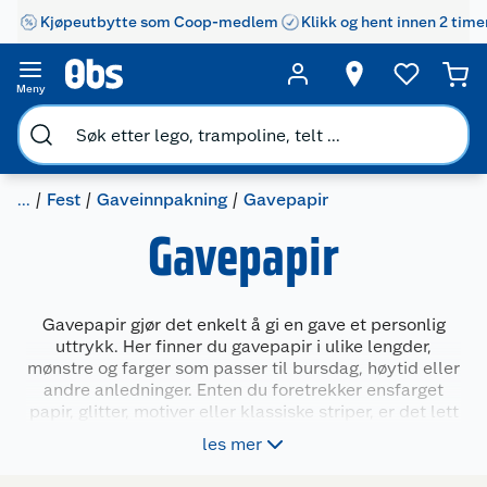
Kjøpeutbytte som Coop-medlem
Klikk og hent innen 2 time
Meny
...
Fest
Gaveinnpakning
Gavepapir
Gavepapir
Gavepapir gjør det enkelt å gi en gave et personlig
uttrykk. Her finner du gavepapir i ulike lengder,
mønstre og farger som passer til bursdag, høytid eller
andre anledninger. Enten du foretrekker ensfarget
papir, glitter, motiver eller klassiske striper, er det lett
å finne noe som passer både til mottaker og sesong.
les mer
Velg mellom korte ruller for smågaver og lengre
varianter for større pakker.