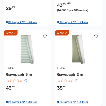
stk
43
90
29
90
(
14 633
per 100 meter
)
33
På lager i 32 butikker
På lager i 32 butikker
3 for 2
3 for 2
LINEA
LINEA
Gavepapir 3 m
Gavepapir 2 m
☆
☆
☆
☆
☆
☆
☆
☆
☆
☆
(
0
)
(
0
)
43
90
35
90
På lager i 32 butikker
På lager i 32 butikker