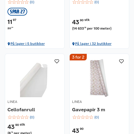
☆
☆
☆
☆
☆
☆
☆
☆
☆
☆
(
0
)
(
0
)
SPAR 27
stk
11
97
43
90
90
(
14 633
per 100 meter
)
39
33
På lager i 5 butikker
På lager i 32 butikker
3 for 2
LINEA
LINEA
Cellofanrull
Gavepapir 3 m
☆
☆
☆
☆
☆
☆
☆
☆
☆
☆
(
0
)
(
0
)
stk
43
90
43
90
(
8
per meter
)
78