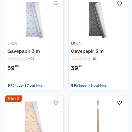
LINEA
LINEA
Gavepapir 3 m
Gavepapir 3 m
☆
☆
☆
☆
☆
☆
☆
☆
☆
☆
(
0
)
(
0
)
39
90
39
90
På lager i 7 butikker
På lager i 9 butikker
3 for 2