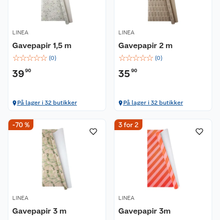
LINEA
LINEA
Gavepapir 1,5 m
Gavepapir 2 m
☆
☆
☆
☆
☆
☆
☆
☆
☆
☆
(
0
)
(
0
)
39
90
35
90
På lager i 32 butikker
På lager i 32 butikker
-70 %
3 for 2
LINEA
LINEA
Gavepapir 3 m
Gavepapir 3m