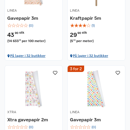
LINEA
LINEA
Gavepapir 3m
Kraftpapir 5m
☆
☆
☆
☆
☆
☆
☆
☆
☆
☆
(
0
)
(
1
)
stk
stk
43
90
29
90
(
14 633
per 100 meter
)
(
5
per meter
)
33
98
På lager i 32 butikker
På lager i 32 butikker
3 for 2
XTRA
LINEA
Xtra gavepapir 2m
Gavepapir 3m
☆
☆
☆
☆
☆
☆
☆
☆
☆
☆
(
0
)
(
0
)