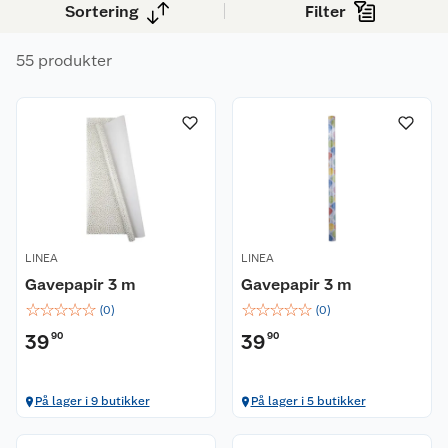
Sortering
Filter
55 produkter
LINEA
LINEA
Gavepapir 3 m
Gavepapir 3 m
☆
☆
☆
☆
☆
☆
☆
☆
☆
☆
(
0
)
(
0
)
39
90
39
90
På lager i 9 butikker
På lager i 5 butikker