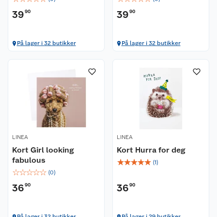
39
90
39
90
På lager i 32 butikker
På lager i 32 butikker
LINEA
LINEA
Kort Girl looking
Kort Hurra for deg
fabulous
☆
☆
☆
☆
☆
(
1
)
☆
☆
☆
☆
☆
(
0
)
36
90
36
90
På lager i 32 butikker
På lager i 29 butikker