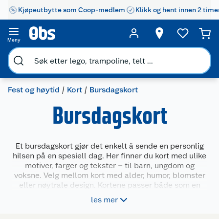
Kjøpeutbytte som Coop-medlem
Klikk og hent innen 2 time
Meny
Fest og høytid
Kort
Bursdagskort
Bursdagskort
Et bursdagskort gjør det enkelt å sende en personlig
hilsen på en spesiell dag. Her finner du kort med ulike
motiver, farger og tekster – til barn, ungdom og
voksne. Velg mellom kort med alder, humor, blomster
eller nøytrale design. Kortene passer både som en
liten oppmerksomhet i seg selv, eller sammen med en
les mer
gave. Perfekt når du vil vise at du husker dagen og
bryr deg.