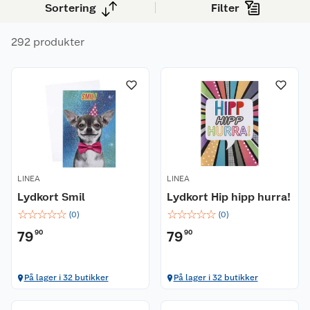
Sortering
Filter
292 produkter
LINEA
LINEA
Lydkort Smil
Lydkort Hip hipp hurra!
☆
☆
☆
☆
☆
☆
☆
☆
☆
☆
(
0
)
(
0
)
79
90
79
90
På lager i 32 butikker
På lager i 32 butikker