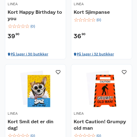
LINEA
LINEA
Kort Happy Birthday to
Kort Sjimpanse
you
☆
☆
☆
☆
☆
(
0
)
☆
☆
☆
☆
☆
(
0
)
39
90
36
90
På lager i 30 butikker
På lager i 32 butikker
LINEA
LINEA
Kort Smil det er din
Kort Caution! Grumpy
dag!
old man
☆
☆
☆
☆
☆
☆
☆
☆
☆
☆
(
0
)
(
0
)