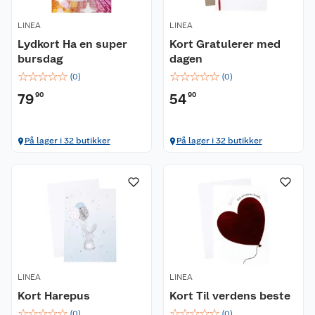
LINEA
LINEA
Lydkort Ha en super
Kort Gratulerer med
bursdag
dagen
☆
☆
☆
☆
☆
☆
☆
☆
☆
☆
(
0
)
(
0
)
79
90
54
90
På lager i 32 butikker
På lager i 32 butikker
LINEA
LINEA
Kort Harepus
Kort Til verdens beste
☆
☆
☆
☆
☆
☆
☆
☆
☆
☆
(
0
)
(
0
)