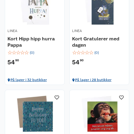
LINEA
LINEA
Kort Hipp hipp hurra
Kort Gratulerer med
Pappa
dagen
☆
☆
☆
☆
☆
☆
☆
☆
☆
☆
(
0
)
(
0
)
54
90
54
90
På lager i 32 butikker
På lager i 28 butikker