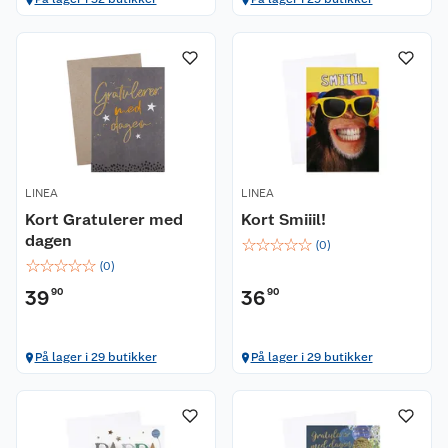
LINEA
LINEA
Kort Gratulerer med
Kort Smiiil!
dagen
☆
☆
☆
☆
☆
(
0
)
☆
☆
☆
☆
☆
(
0
)
39
90
36
90
På lager i 29 butikker
På lager i 29 butikker