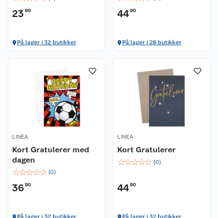
23
90
44
90
Kundeservice
På lager i 32 butikker
På lager i 28 butikker
Om oss
Kontakt oss
Nyheter
Angre- og returrett
Våre butikker
Reklamasjon og garanti
Våre merkevarer
Ofte stilte spørsmål
LINEA
LINEA
Kort Gratulerer med
Kort Gratulerer
Coop kjeder
Betalingsalternativer
dagen
☆
☆
☆
☆
☆
(
0
)
☆
☆
☆
☆
☆
(
0
)
Ledige stillinger
Leveringsalternativer
Åpent kjøp
36
90
44
90
Bærekraft
Pakkesporing
Coop medlem
På lager i 32 butikker
På lager i 32 butikker