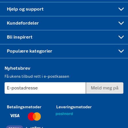
Leveringstid
Coop bedriftskort
Oppskrifter
Høytrykkspyler
Hjelp og support
Min kake
Ukas 4 middagstilbud
Klær
Kundefordeler
Mer inspirasjon
Symaskin
Bli inspirert
Joggesko dame
Populære kategorier
Nyhetsbrev
Få ukens tilbud rett i e-postkassen
E-postadresse
Meld meg på
Betalingsmetoder
Leveringsmetoder