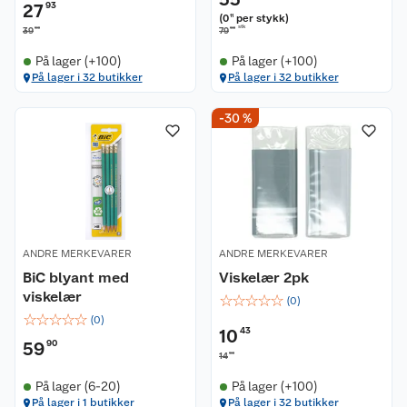
27
93
(
0
per stykk
)
11
stk
90
90
39
79
På lager (+100)
På lager (+100)
På lager i 32 butikker
På lager i 32 butikker
-30 %
ANDRE MERKEVARER
ANDRE MERKEVARER
BiC blyant med
Viskelær 2pk
viskelær
☆
☆
☆
☆
☆
(
0
)
☆
☆
☆
☆
☆
(
0
)
10
43
59
90
90
14
På lager (6-20)
På lager (+100)
På lager i 1 butikker
På lager i 32 butikker