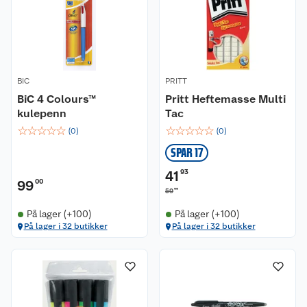
BIC
PRITT
BiC 4 Colours™
Pritt Heftemasse Multi
kulepenn
Tac
☆
☆
☆
☆
☆
☆
☆
☆
☆
☆
(
0
)
(
0
)
SPAR 17
41
93
99
00
90
59
På lager (+100)
På lager (+100)
På lager i 32 butikker
På lager i 32 butikker