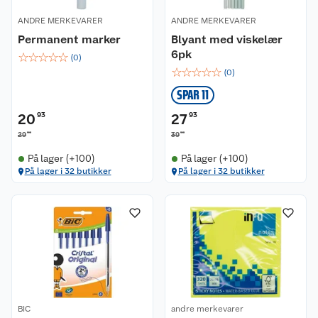
ANDRE MERKEVARER
ANDRE MERKEVARER
Permanent marker
Blyant med viskelær
6pk
☆
☆
☆
☆
☆
(
0
)
☆
☆
☆
☆
☆
(
0
)
SPAR 11
20
93
27
93
90
90
29
39
På lager (+100)
På lager (+100)
Kundeservice
På lager i 32 butikker
På lager i 32 butikker
Om oss
Kontakt oss
Nyheter
Angre- og returrett
Våre butikker
Reklamasjon og garanti
Våre merkevarer
Ofte stilte spørsmål
BIC
andre merkevarer