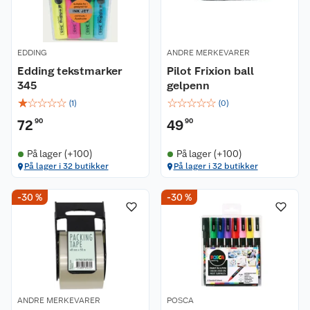
EDDING
ANDRE MERKEVARER
Edding tekstmarker
Pilot Frixion ball
345
gelpenn
☆
☆
☆
☆
☆
☆
☆
☆
☆
☆
(
1
)
(
0
)
72
90
49
90
På lager (+100)
På lager (+100)
På lager i 32 butikker
På lager i 32 butikker
-30 %
-30 %
ANDRE MERKEVARER
POSCA