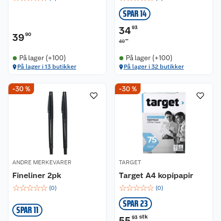
SPAR 14
34
93
39
90
90
49
På lager (+100)
På lager (+100)
På lager i 13 butikker
På lager i 32 butikker
-30 %
-30 %
ANDRE MERKEVARER
TARGET
Fineliner 2pk
Target A4 kopipapir
☆
☆
☆
☆
☆
☆
☆
☆
☆
☆
(
0
)
(
0
)
SPAR 23
SPAR 11
stk
55
93