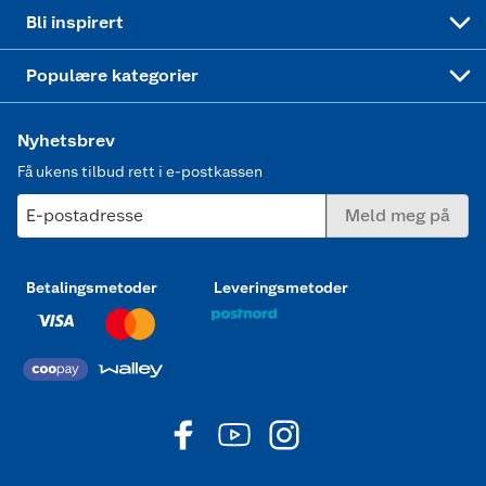
Mer inspirasjon
Symaskin
Bli inspirert
Joggesko dame
Populære kategorier
Nyhetsbrev
Få ukens tilbud rett i e-postkassen
E-postadresse
Meld meg på
Betalingsmetoder
Leveringsmetoder