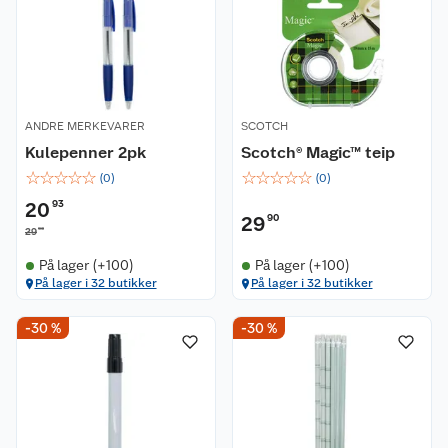
ANDRE MERKEVARER
SCOTCH
Kulepenner 2pk
Scotch® Magic™ teip
☆
☆
☆
☆
☆
☆
☆
☆
☆
☆
(
0
)
(
0
)
20
93
29
90
90
29
På lager (+100)
På lager (+100)
På lager i 32 butikker
På lager i 32 butikker
-30 %
-30 %