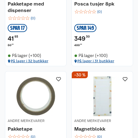
Pakketape med
Posca tusjer 8pk
dispenser
☆
☆
☆
☆
☆
(
0
)
☆
☆
☆
☆
☆
(
0
)
SPAR 17
SPAR 149
41
93
349
30
90
00
59
499
På lager (+100)
På lager (+100)
På lager i 32 butikker
På lager i 31 butikker
-30 %
ANDRE MERKEVARER
ANDRE MERKEVARER
Pakketape
Magnetblokk
☆
☆
☆
☆
☆
☆
☆
☆
☆
☆
(
0
)
(
0
)