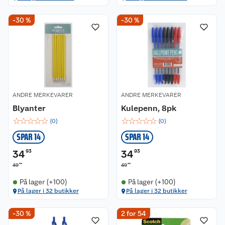
-30 %
-30 %
ANDRE MERKEVARER
ANDRE MERKEVARER
Blyanter
Kulepenn, 8pk
☆
☆
☆
☆
☆
☆
☆
☆
☆
☆
(
0
)
(
0
)
SPAR 14
SPAR 14
34
93
34
93
90
90
49
49
På lager (+100)
På lager (+100)
På lager i 32 butikker
På lager i 32 butikker
-30 %
2 for 54