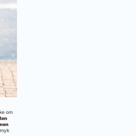
kke om
len
 men
e myk