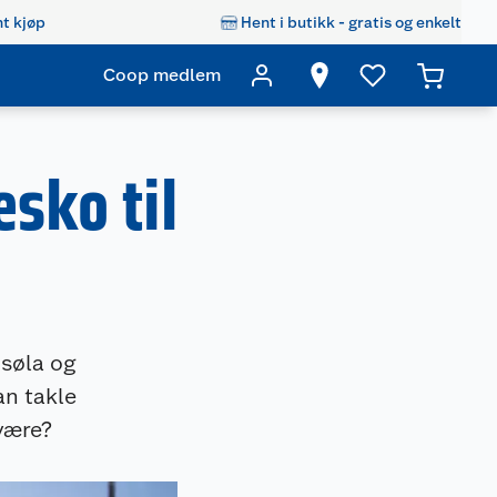
t kjøp
Hent i butikk - gratis og enkelt
Coop medlem
esko til
 søla og
an takle
være?