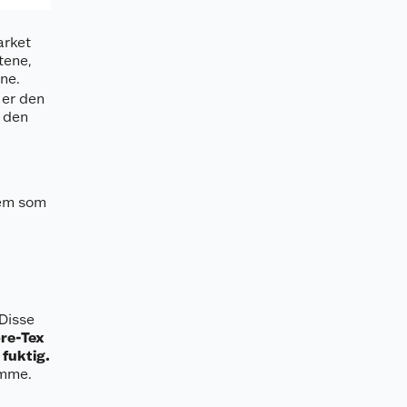
arket
tene,
ene.
 er den
i den
dem som
Disse
ore-Tex
 fuktig.
amme.