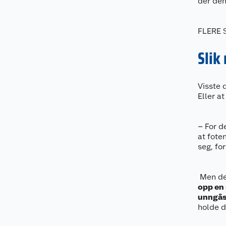
der den
FLERE 
Slik
Visste 
Eller a
– For d
at fote
seg, for
Men det
opp en 
unngås
holde d