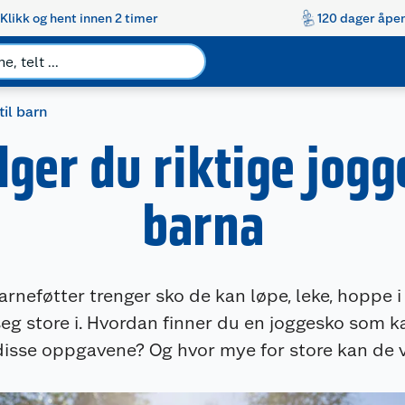
Klikk og hent innen 2 timer
120 dager åpen
til barn
lger du riktige jogg
barna
rneføtter trenger sko de kan løpe, leke, hoppe i
eg store i. Hvordan finner du en joggesko som k
 disse oppgavene? Og hvor mye for store kan de 