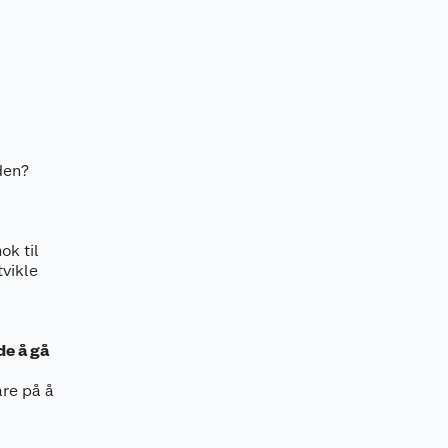
den?
ok til
tvikle
de å gå
are på å