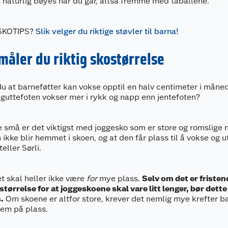
 naturlig bøyes når du går, altså fremme med tåballene.
SKOTIPS?
Slik velger du riktige støvler til barna!
 måler du riktig skostørrelse
du at barneføtter kan vokse opptil en halv centimeter i måne
t guttefoten vokser mer i rykk og napp enn jentefoten?
e små er det viktigst med joggesko som er store og romslige n
n ikke blir hemmet i skoen, og at den får plass til å vokse og u
teller Sørli.
 skal heller ikke være
for
mye plass.
Selv om det er fristen
størrelse for at joggeskoene skal vare litt lenger, bør dette
.
Om skoene er altfor store, krever det nemlig mye krefter b
em på plass.