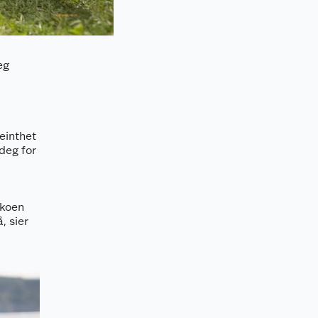
eg
einthet
deg for
Skoen
, sier