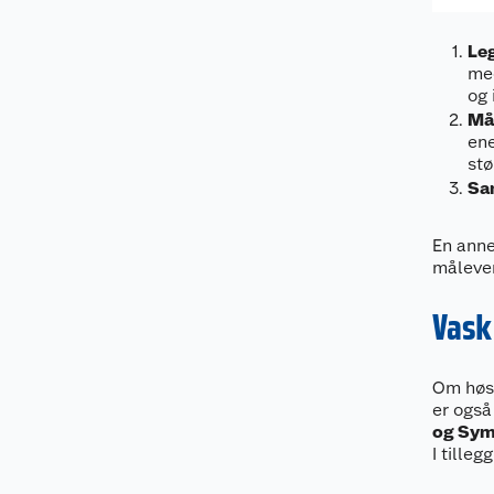
Leg
med
og 
Mål
ene
stø
Sa
En anne
måleve
Vask
Om høst
er også
og Symp
I tille