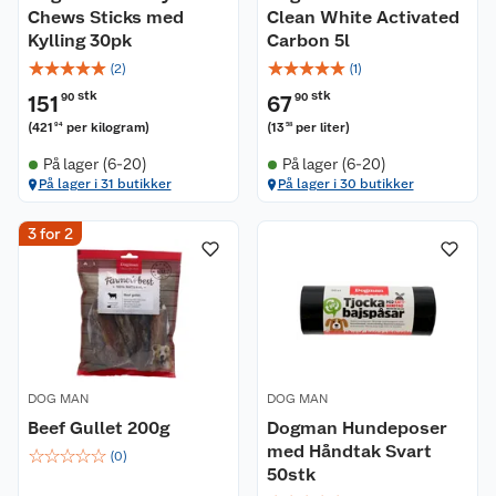
Chews Sticks med
Clean White Activated
Kylling 30pk
Carbon 5l
☆
☆
☆
☆
☆
☆
☆
☆
☆
☆
(
2
)
(
1
)
stk
stk
151
90
67
90
(
421
per kilogram
)
(
13
per liter
)
94
58
På lager (6-20)
På lager (6-20)
På lager i 31 butikker
På lager i 30 butikker
3 for 2
DOG MAN
DOG MAN
Beef Gullet 200g
Dogman Hundeposer
med Håndtak Svart
☆
☆
☆
☆
☆
(
0
)
50stk