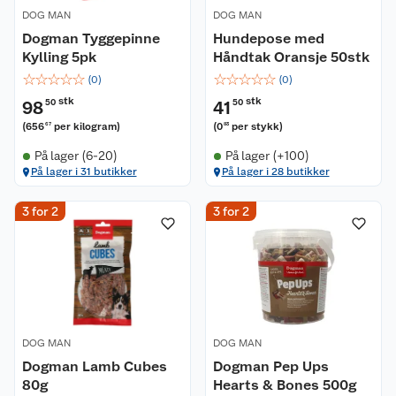
DOG MAN
DOG MAN
Dogman Tyggepinne
Hundepose med
Kylling 5pk
Håndtak Oransje 50stk
☆
☆
☆
☆
☆
☆
☆
☆
☆
☆
(
0
)
(
0
)
stk
stk
98
50
41
50
(
656
per kilogram
)
(
0
per stykk
)
67
83
På lager (6-20)
På lager (+100)
På lager i 31 butikker
På lager i 28 butikker
3 for 2
3 for 2
DOG MAN
DOG MAN
Dogman Lamb Cubes
Dogman Pep Ups
80g
Hearts & Bones 500g