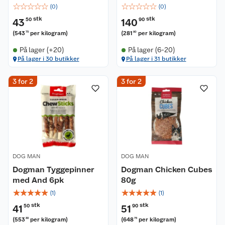
☆
☆
☆
☆
☆
☆
☆
☆
☆
☆
(
0
)
(
0
)
stk
stk
43
50
140
90
(
543
per kilogram
)
(
281
per kilogram
)
75
80
På lager (+20)
På lager (6-20)
Kundeservice
På lager i 30 butikker
På lager i 31 butikker
3 for 2
3 for 2
Om oss
Kontakt oss
Nyheter
Angre- og returrett
Våre butikker
Reklamasjon og garanti
Våre merkevarer
Ofte stilte spørsmål
DOG MAN
DOG MAN
Dogman Tyggepinner
Dogman Chicken Cubes
Coop kjeder
Betalingsalternativer
med And 6pk
80g
☆
☆
☆
☆
☆
☆
☆
☆
☆
☆
(
1
)
(
1
)
Ledige stillinger
Leveringsalternativer
Åpent kjøp
stk
stk
41
50
51
90
(
553
per kilogram
)
(
648
per kilogram
)
33
75