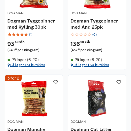
DOG MAN
DOG MAN
Dogman Tyggepinner
Dogman Tyggepinner
med Kylling 30pk
med And 25pk
☆
☆
☆
☆
☆
☆
☆
☆
☆
☆
(
1
)
(
0
)
stk
stk
93
50
136
90
(
249
per kilogram
)
(
437
per kilogram
)
33
38
På lager (6-20)
På lager (6-20)
På lager i 31 butikker
På lager i 30 butikker
3 for 2
DOG MAN
DOGMAN
Dogman Munchy
Dogman Cat Litter