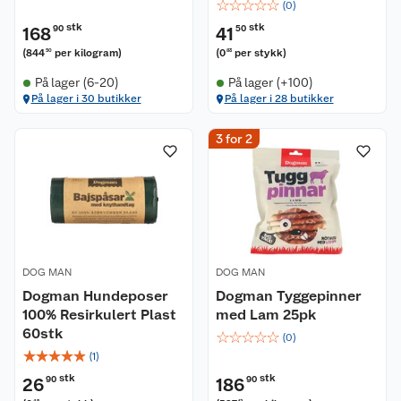
☆
☆
☆
☆
☆
(
0
)
stk
stk
168
90
41
50
(
844
per kilogram
)
(
0
per stykk
)
50
83
På lager (6-20)
På lager (+100)
På lager i 30 butikker
På lager i 28 butikker
3 for 2
DOG MAN
DOG MAN
Dogman Hundeposer
Dogman Tyggepinner
100% Resirkulert Plast
med Lam 25pk
60stk
☆
☆
☆
☆
☆
(
0
)
☆
☆
☆
☆
☆
(
1
)
stk
stk
26
90
186
90