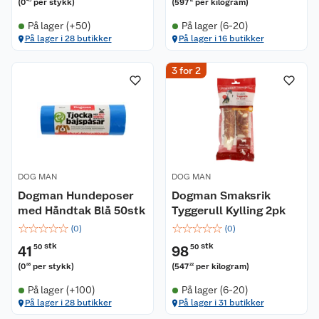
(
0
per stykk
)
(
597
per kilogram
)
45
12
På lager (+50)
På lager (6-20)
På lager i 28 butikker
På lager i 16 butikker
3 for 2
DOG MAN
DOG MAN
Dogman Hundeposer
Dogman Smaksrik
med Håndtak Blå 50stk
Tyggerull Kylling 2pk
☆
☆
☆
☆
☆
☆
☆
☆
☆
☆
(
0
)
(
0
)
stk
stk
41
50
98
50
(
0
per stykk
)
(
547
per kilogram
)
83
22
På lager (+100)
På lager (6-20)
På lager i 28 butikker
På lager i 31 butikker