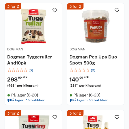
3 for 2
3 for 2
DOG MAN
DOG MAN
Dogman Tyggeruller
Dogman Pep Ups Duo
And10pk
Spots 500g
☆
☆
☆
☆
☆
☆
☆
☆
☆
☆
(
0
)
(
0
)
stk
stk
298
90
140
90
(
498
per kilogram
)
(
281
per kilogram
)
17
80
På lager (6-20)
På lager (6-20)
På lager i 15 butikker
På lager i 30 butikker
3 for 2
3 for 2