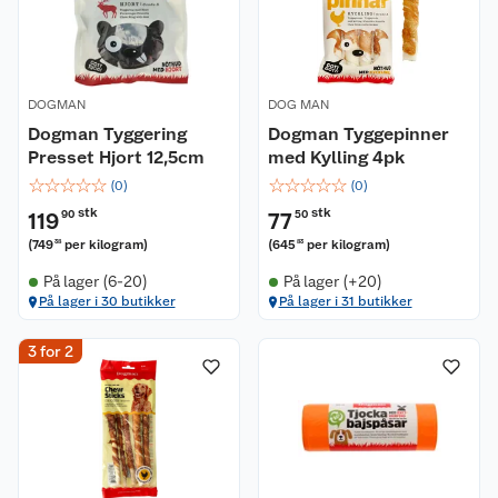
DOGMAN
DOG MAN
Dogman Tyggering
Dogman Tyggepinner
Presset Hjort 12,5cm
med Kylling 4pk
☆
☆
☆
☆
☆
☆
☆
☆
☆
☆
(
0
)
(
0
)
stk
stk
119
90
77
50
(
749
per kilogram
)
(
645
per kilogram
)
38
83
På lager (6-20)
På lager (+20)
På lager i 30 butikker
På lager i 31 butikker
3 for 2