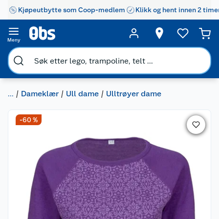
Kjøpeutbytte som Coop-medlem
Klikk og hent innen 2 time
Meny
...
Dameklær
Ull dame
Ulltrøyer dame
-60 %