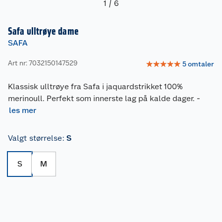
1
/
6
Safa ulltrøye dame
SAFA
Art nr: 7032150147529
☆
☆
☆
☆
☆
5
omtaler
Klassisk ulltrøye fra Safa i jaquardstrikket 100%
merinoull. Perfekt som innerste lag på kalde dager.
-
les mer
Valgt størrelse
:
S
S
M