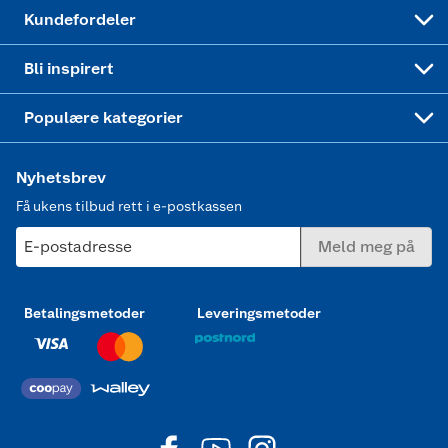
Min kake
Ukas 4 middagstilbud
Klær
Kundefordeler
Mer inspirasjon
Symaskin
Bli inspirert
Joggesko dame
Populære kategorier
Nyhetsbrev
Få ukens tilbud rett i e-postkassen
E-postadresse
Meld meg på
Betalingsmetoder
Leveringsmetoder