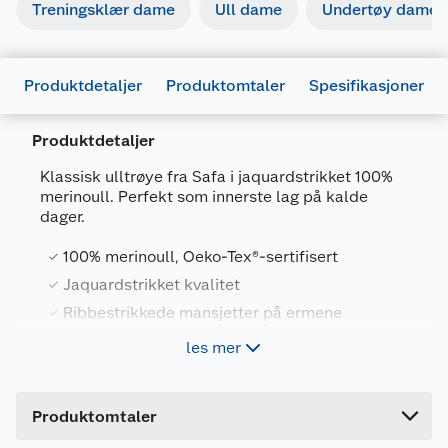
Treningsklær dame
Ull dame
Undertøy dame
Produktdetaljer
Produktomtaler
Spesifikasjoner
Produktdetaljer
Generelt
Klassisk ulltrøye fra Safa i jaquardstrikket 100%
Artikkelnummer
7032150147529
merinoull. Perfekt som innerste lag på kalde
dager.
Leverandørens artikkelnummer
1631565
100% merinoull, Oeko-Tex®-sertifisert
Størrelse
S
Jaquardstrikket kvalitet
Farge
LILLA
Ribbestrikkede mansjetter på ermene
Forpakningsmål
Passer godt som innerste lag
les mer
Bruttovekt
1 kg
Høyde
19 cm
Denne fine og klassiske ulltrøyen er i en
Produktomtaler
tettsittende modell. Den er laget i myk og
Lengde
6 cm
behagelig 100% myk merinoull som føles