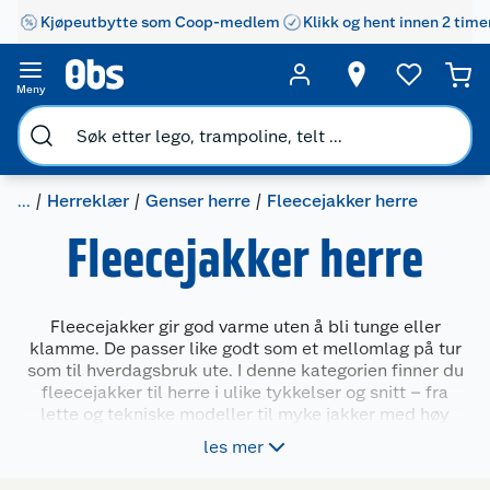
Kjøpeutbytte som Coop-medlem
Klikk og hent innen 2 time
Meny
...
Herreklær
Genser herre
Fleecejakker herre
Fleecejakker herre
Fleecejakker gir god varme uten å bli tunge eller
klamme. De passer like godt som et mellomlag på tur
som til hverdagsbruk ute. I denne kategorien finner du
fleecejakker til herre i ulike tykkelser og snitt – fra
lette og tekniske modeller til myke jakker med høy
krage og glidelås. Mange har praktiske lommer,
les mer
elastiske detaljer og glidelås i full lengde. Velg en
modell som passer din stil og bruk, enten det er til tur,