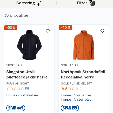
arbeid eller avslapping.
Sortering
Filter
36 produkter
-50 %
-40 %
SKOGSTAD
NORTHPEAK
Skogstad Utvik
Northpeak Strandafjell
pilefleece jakke herre
fleecejakke herre
PARISIAN NIGHT
GOLD FLAME MELERT
☆
☆
☆
☆
☆
☆
☆
☆
☆
☆
(
0
)
(
1
)
Finnes i 5 størrelser
Finnes i 2 varianter
Finnes i 5 størrelser
SPAR 449
SPAR 159