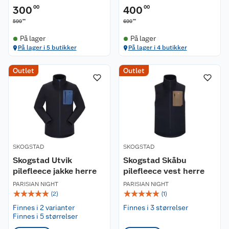
300
00
400
00
00
00
599
699
På lager
På lager
På lager i 5 butikker
På lager i 4 butikker
Outlet
Outlet
Kundeservice
Om oss
Kontakt oss
Nyheter
SKOGSTAD
Angre- og returrett
SKOGSTAD
Skogstad Utvik
Skogstad Skåbu
pilefleece jakke herre
pilefleece vest herre
Våre butikker
Reklamasjon og garanti
PARISIAN NIGHT
PARISIAN NIGHT
☆
☆
☆
☆
☆
☆
☆
☆
☆
☆
(
2
)
(
1
)
Våre merkevarer
Ofte stilte spørsmål
Finnes i 2 varianter
Finnes i 3 størrelser
Finnes i 5 størrelser
Coop kjeder
Betalingsalternativer