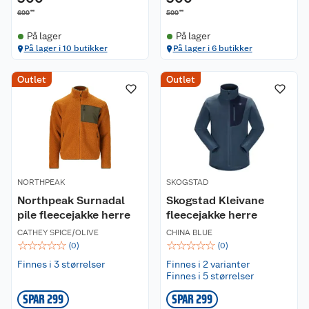
00
00
699
599
På lager
På lager
På lager i 10 butikker
På lager i 6 butikker
Outlet
Outlet
NORTHPEAK
SKOGSTAD
Northpeak Surnadal
Skogstad Kleivane
pile fleecejakke herre
fleecejakke herre
CATHEY SPICE/OLIVE
CHINA BLUE
☆
☆
☆
☆
☆
☆
☆
☆
☆
☆
(
0
)
(
0
)
Finnes i 3 størrelser
Finnes i 2 varianter
Finnes i 5 størrelser
SPAR 299
SPAR 299