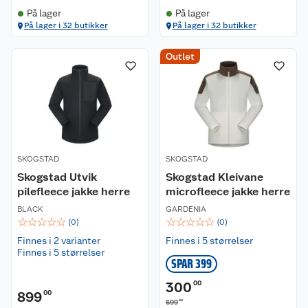
På lager
På lager
På lager i 32 butikker
På lager i 32 butikker
Outlet
SKOGSTAD
SKOGSTAD
Skogstad Utvik
Skogstad Kleivane
pilefleece jakke herre
microfleece jakke herre
BLACK
GARDENIA
☆
☆
☆
☆
☆
☆
☆
☆
☆
☆
(
0
)
(
0
)
Finnes i 2 varianter
Finnes i 5 størrelser
Finnes i 5 størrelser
SPAR 399
300
00
899
00
00
699