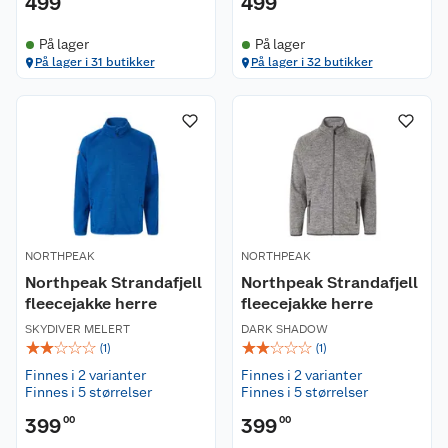
499
499
På lager
På lager
På lager i 31 butikker
På lager i 32 butikker
NORTHPEAK
NORTHPEAK
Northpeak Strandafjell
Northpeak Strandafjell
fleecejakke herre
fleecejakke herre
SKYDIVER MELERT
DARK SHADOW
☆
☆
☆
☆
☆
☆
☆
☆
☆
☆
(
1
)
(
1
)
Finnes i 2 varianter
Finnes i 2 varianter
Finnes i 5 størrelser
Finnes i 5 størrelser
399
00
399
00