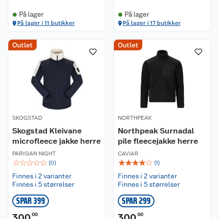
På lager
På lager
På lager i 11 butikker
På lager i 17 butikker
Outlet
Outlet
SKOGSTAD
NORTHPEAK
Skogstad Kleivane
Northpeak Surnadal
microfleece jakke herre
pile fleecejakke herre
PARISIAN NIGHT
CAVIAR
☆
☆
☆
☆
☆
☆
☆
☆
☆
☆
(
0
)
(
1
)
Finnes i 2 varianter
Finnes i 2 varianter
Finnes i 5 størrelser
Finnes i 5 størrelser
SPAR 399
SPAR 299
300
00
300
00