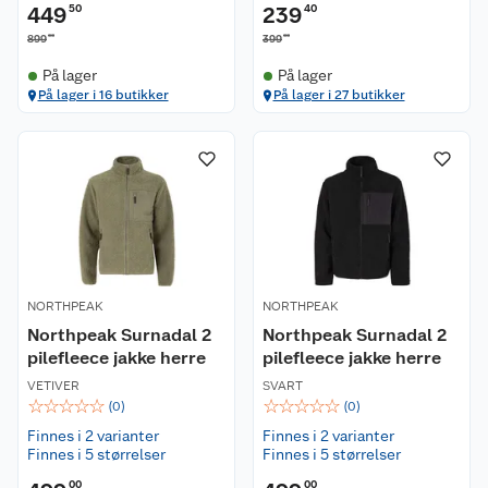
449
50
239
40
00
00
899
399
På lager
På lager
På lager i 16 butikker
På lager i 27 butikker
NORTHPEAK
NORTHPEAK
Northpeak Surnadal 2
Northpeak Surnadal 2
pilefleece jakke herre
pilefleece jakke herre
VETIVER
SVART
☆
☆
☆
☆
☆
☆
☆
☆
☆
☆
(
0
)
(
0
)
Finnes i 2 varianter
Finnes i 2 varianter
Finnes i 5 størrelser
Finnes i 5 størrelser
00
00