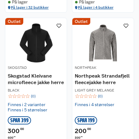
På lager
På lager
På lager i 32 butikker
På lager i 4 butikker
Outlet
Outlet
SKOGSTAD
NORTHPEAK
Skogstad Kleivane
Northpeak Strandafjell
microfleece jakke herre
fleecejakke herre
BLACK
LIGHT GREY MELANGE
☆
☆
☆
☆
☆
☆
☆
☆
☆
☆
(
0
)
(
0
)
Finnes i 2 varianter
Finnes i 4 størrelser
Finnes i 5 størrelser
SPAR 399
SPAR 199
300
00
200
00
00
00
699
399