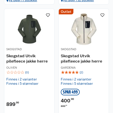
På lager i 1 butikker
På lager i 32 butikker
Outlet
SKOGSTAD
SKOGSTAD
Skogstad Utvik
Skogstad Utvik
pilefleece jakke herre
pilefleece jakke herre
OLIVEN
GARDENIA
☆
☆
☆
☆
☆
☆
☆
☆
☆
☆
(
0
)
(
2
)
Finnes i 2 varianter
Finnes i 2 varianter
Finnes i 5 størrelser
Finnes i 5 størrelser
SPAR 499
400
00
899
00
00
899