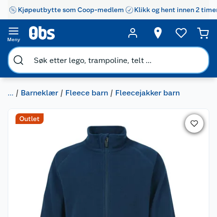
Kjøpeutbytte som Coop-medlem
Klikk og hent innen 2 time
Meny
...
Barneklær
Fleece barn
Fleecejakker barn
Outlet