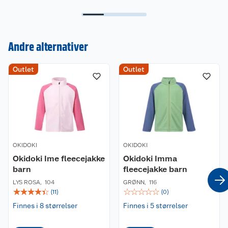
lufttørking. Må ikke tørrenses eller blekes.
Andre alternativer
Outlet
Outlet
Kundeservice
Om oss
Kontakt oss
Nyheter
Angre- og returrett
OKIDOKI
OKIDOKI
Våre butikker
Reklamasjon og garanti
Okidoki Ime fleecejakke
Okidoki Imma
barn
fleecejakke barn
Våre merkevarer
Ofte stilte spørsmål
LYS ROSA
,
104
GRØNN
,
116
☆
☆
☆
☆
☆
☆
☆
☆
☆
☆
(
11
)
(
0
)
Coop kjeder
Betalingsalternativer
Finnes i 8 størrelser
Finnes i 5 størrelser
Ledige stillinger
Leveringsalternativer
Åpent kjøp