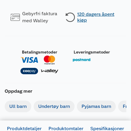
Gebyrfri faktura
120 dagers åpent
kjøp
med Walley
Betalingsmetoder
Leveringsmetoder
Oppdag mer
Ull barn
Undertøy barn
Pyjamas barn
Fri
Produktdetaljer
Produktomtaler
Spesifikasjoner