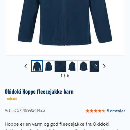
1
/
8
Okidoki Hoppe fleecejakke barn
Art nr: 5714999241423
☆
☆
☆
☆
☆
8
omtaler
Hoppe er en varm og god fleecejakke fra Okidoki.