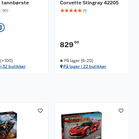
k tannbørste
Corvette Stingray 42205
☆
☆
☆
☆
☆
☆
(
10
)
(
1
)
0
00
829
 (+100)
På lager (6-20)
 i 32 butikker
På lager i 22 butikker