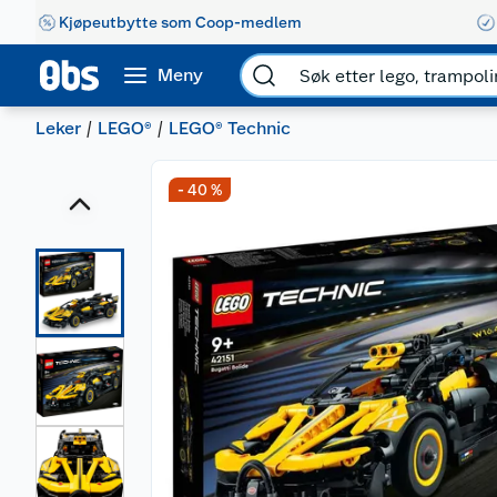
Kjøpeutbytte som Coop-medlem
Meny
Leker
LEGO®
LEGO® Technic
- 40 %