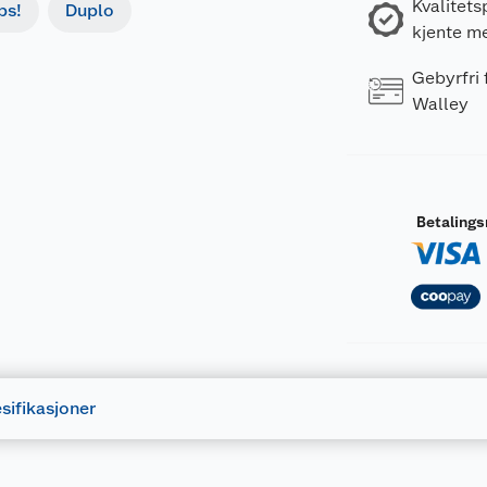
Kvalitets
bs!
Duplo
kjente m
Gebyrfri
Walley
Betaling
sifikasjoner