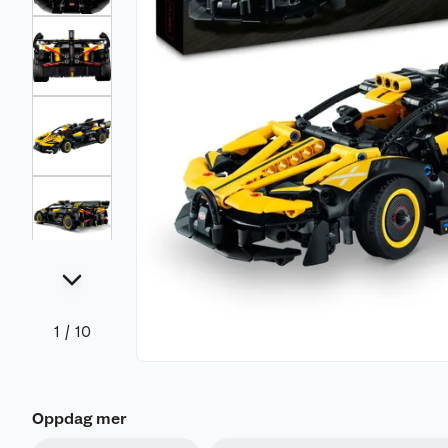
1
/
10
Oppdag mer