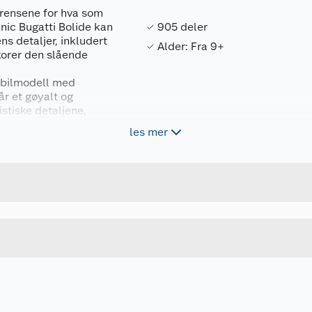
 grensene for hva som
nic Bugatti Bolide kan
905 deler
s detaljer, inkludert
Alder: Fra 9+
korer den slående
erbilmodell med
år et gøyalt og
istiske detaljene,
dører. Bilens slående
les mer
Forpakningsmål
 klistremerkedetaljer
 med å bygge og
5702017424736
Bruttovekt
e den ut.
42151
Høyde
Lengde
evegelser og
i ingeniørfaget på en
Bredde
r får du og barnet
 kan zoome og rotere