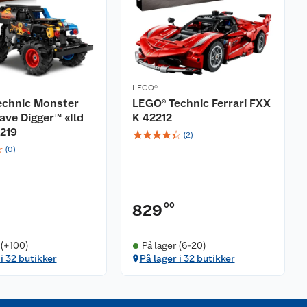
LEGO®
echnic Monster
LEGO® Technic Ferrari FXX
ve Digger™ «Ild
K 42212
2219
☆
☆
☆
☆
☆
(
2
)
☆
(
0
)
00
829
 (+100)
På lager (6-20)
 i 32 butikker
På lager i 32 butikker