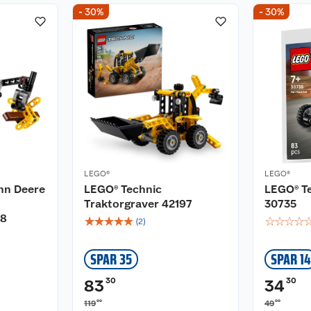
- 30%
- 30%
LEGO®
LEGO®
hn Deere
LEGO® Technic
LEGO® T
Traktorgraver 42197
30735
18
☆
☆
☆
☆
☆
☆
☆
☆
☆
(
2
)
SPAR 35
SPAR 14
30
30
83
34
00
00
119
49