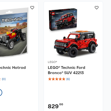
LEGO®
echnic Hotrod
LEGO® Technic Ford
Bronco® SUV 42213
☆
☆
☆
☆
☆
☆
(
0
)
(
6
)
00
829