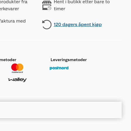
produkter fra
Hent i butikk etter bare to
erkevarer
timer
 faktura med
120 dagers åpent kjøp
smetoder
Leveringsmetoder