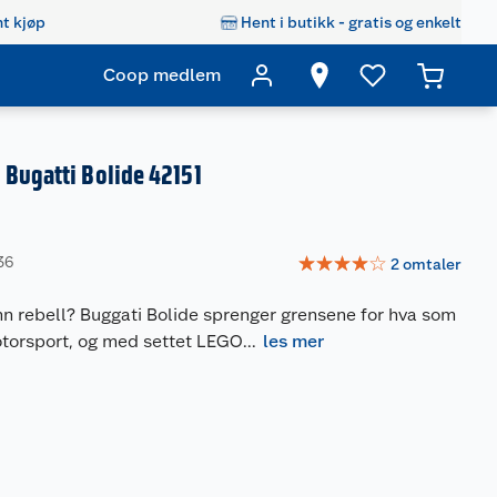
t kjøp
Hent i butikk - gratis og enkelt
Coop medlem
Bugatti Bolide 42151
☆
☆
☆
☆
☆
36
2
omtaler
 enn rebell? Buggati Bolide sprenger grensene for hva som
otorsport, og med settet LEGO
...
les mer