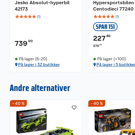
Jesko Absolut-hyperbil
Hypersportsbilen 
42173
Centodieci 77240
☆
☆
☆
☆
☆
☆
☆
☆
☆
☆
(
1
)
(
1
)
SPAR 151
40
227
00
739
00
379
På lager (6-20)
På lager (+100)
På lager i 32 butikker
På lager i 5 butikke
Andre alternativer
- 40 %
- 40 %