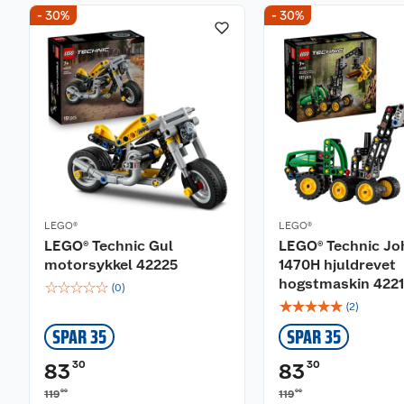
- 30%
- 30%
LEGO®
LEGO®
LEGO® Technic Gul
LEGO® Technic Jo
motorsykkel 42225
1470H hjuldrevet
hogstmaskin 422
☆
☆
☆
☆
☆
(
0
)
☆
☆
☆
☆
☆
(
2
)
SPAR 35
SPAR 35
30
30
83
83
00
00
119
119