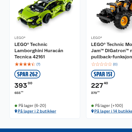
LEGO®
LEGO®
LEGO® Technic
LEGO® Technic Mo
Lamborghini Huracán
Jam™ DIGatron™ 
Tecnica 42161
pullback-funksjo
☆
☆
☆
☆
☆
☆
☆
☆
☆
☆
(
7
)
(
0
)
SPAR 262
SPAR 151
00
40
393
227
00
00
655
379
På lager (6-20)
På lager (+100)
På lager i 2 butikker
På lager i 14 butikk