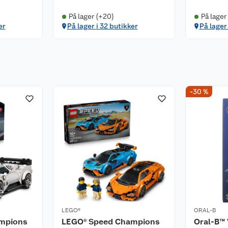
På lager (+20)
På lager
er
På lager i 32 butikker
På lager
-30 %
LEGO®
ORAL-B
mpions
LEGO® Speed Champions
Oral-B™ 