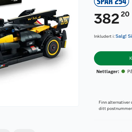
SPAR 254
20
382
Salg! S
Inkludert i:
K
På
Nettlager
:
Finn alternativer 
ditt postnumme