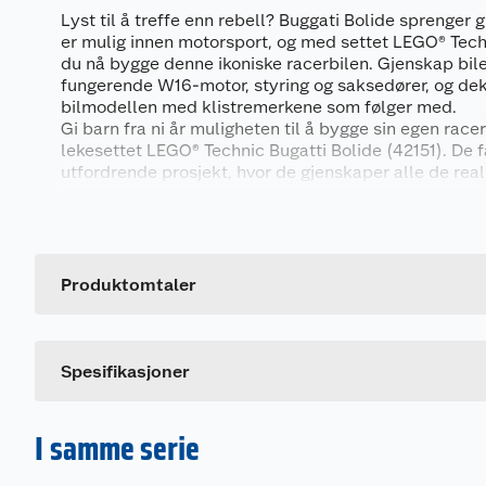
Lyst til å treffe enn rebell? Buggati Bolide sprenger
er mulig innen motorsport, og med settet LEGO® Tech
du nå bygge denne ikoniske racerbilen. Gjenskap bilen
fungerende W16-motor, styring og saksedører, og de
bilmodellen med klistremerkene som følger med.
Gi barn fra ni år muligheten til å bygge sin egen rac
lekesettet LEGO® Technic Bugatti Bolide (42151). De f
utfordrende prosjekt, hvor de gjenskaper alle de real
inkludert en fungerende W16-motor, styring og sakse
Generelt
utseende med gul og svart fargedesign og autentiske
gjør den til et skikkelig blikkfang. Når de er ferdige
Artikkelnummer
utforske den flotte samlermodellen, kan de stolt still
Leverandørens artikkelnummer
Produktomtaler
En gøyal innføring i maskinbygging
Byggbare LEGO Technic modellsett har realistiske b
mekanismer som gir unge LEGO byggere en innføring 
Spesifikasjoner
forståelig og realistisk måte. Med appen LEGO Builde
ditt en enkel og intuitiv byggeopplevelse, hvor dere
modeller i 3D, lagre sett og spore fremdrift.
I samme serie