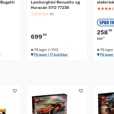
Bugatti
Lamborghini Revuelto og
elektris
Huracán STO 77238
☆
☆
☆
☆
☆
☆
☆
☆
☆
(
0
)
SPAR 11
30
258
00
699
00
369
På lager (+100)
På lager
r
På lager i 17 butikker
På lager