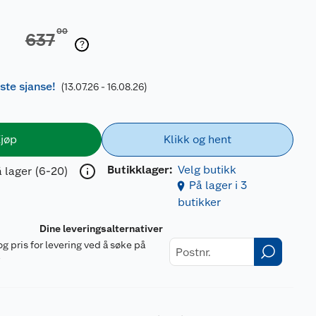
00
637
iste sjanse!
(13.07.26 - 16.08.26)
jøp
Klikk og hent
Butikklager:
Velg butikk
 lager (6-20)
På lager i 3
butikker
Dine leveringsalternativer
og pris for levering ved å søke på
r