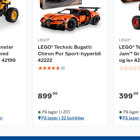
LEGO®
LEGO®
nster
LEGO® Technic Bugatti
LEGO® T
med
Chiron Pur Sport-hyperbil
Jam™ Gra
n 42199
42222
og is» 4
☆
☆
☆
☆
☆
☆
☆
☆
☆
(
1
)
00
00
899
399
På lager (+20)
På lager
er
På lager i 32 butikker
På lager