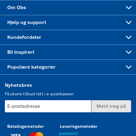
Sponsorvirksomhet
Cookies
Coop Mastercard
Velg riktig barnesykkel
LEGO
Om Obs
Leveringstid
Coop bedriftskort
Oppskrifter
Høytrykkspyler
Hjelp og support
Min kake
Ukas 4 middagstilbud
Klær
Kundefordeler
Mer inspirasjon
Symaskin
Bli inspirert
Joggesko dame
Populære kategorier
Nyhetsbrev
Få ukens tilbud rett i e-postkassen
E-postadresse
Meld meg på
Betalingsmetoder
Leveringsmetoder