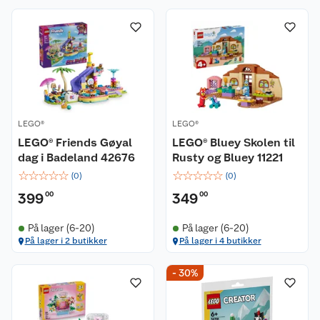
LEGO®
LEGO®
LEGO® Friends Gøyal
LEGO® Bluey Skolen til
dag i Badeland 42676
Rusty og Bluey 11221
☆
☆
☆
☆
☆
☆
☆
☆
☆
☆
(
0
)
(
0
)
399
00
349
00
På lager (6-20)
På lager (6-20)
På lager i 2 butikker
På lager i 4 butikker
- 30%