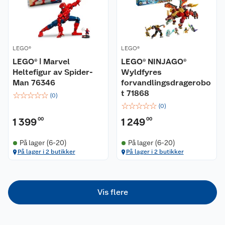
Nyheter
Angre- og returrett
Våre butikker
Reklamasjon og garanti
LEGO®
LEGO®
LEGO® ǀ Marvel
Våre merkevarer
LEGO® NINJAGO®
Ofte stilte spørsmål
Heltefigur av Spider-
Wyldfyres
Man 76346
forvandlingsdragerobo
Coop kjeder
Betalingsalternativer
t 71868
☆
☆
☆
☆
☆
(
0
)
☆
☆
☆
☆
☆
(
0
)
Ledige stillinger
Leveringsalternativer
Åpent kjøp
1 399
00
1 249
00
Bærekraft
Pakkesporing
Coop medlem
På lager (6-20)
På lager (6-20)
På lager i 2 butikker
På lager i 2 butikker
Sikkerhetsdatablad
Sikkerhetsdatablad
Retur av el-avfall
Trampoline
Samvirkelag
Kjøpsvilkår
Klikk og hent
Festdrakter til hele familien
Hagemøbler og utemøbler
Vis flere
Virksomheten
Personvern
Matvaregaranti
Alt til grillsesongen
Sykler og sykkelutstyr