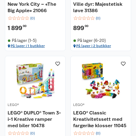
New York City – «The
Ville dyr: Majestetisk
Big Apple» 21066
løve 31386
☆
☆
☆
☆
☆
☆
☆
☆
☆
☆
(
0
)
(
0
)
1 899
00
899
00
På lager (1-5)
På lager (6-20)
På lager i 1 butikker
På lager i 2 butikker
LEGO®
LEGO®
LEGO® DUPLO® Town 3-
LEGO® Classic
i-1 Kreative ramper
Kreativitetssett med
med biler 10478
fargerike klosser 11045
☆
☆
☆
☆
☆
☆
☆
☆
☆
☆
(
0
)
(
0
)