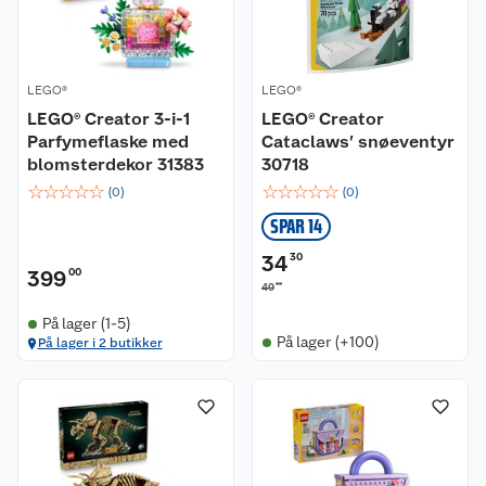
LEGO®
LEGO®
LEGO® Creator 3-i-1
LEGO® Creator
Parfymeflaske med
Cataclaws’ snøeventyr
blomsterdekor 31383
30718
☆
☆
☆
☆
☆
☆
☆
☆
☆
☆
(
0
)
(
0
)
SPAR 14
34
30
399
00
00
49
På lager (1-5)
På lager (+100)
På lager i 2 butikker