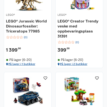
LEGO®
LEGO®
LEGO® Jurassic World
LEGO® Creator Trendy
Dinosaurfossiler:
veske med
Triceratops 77985
oppbevaringsplass
31391
☆
☆
☆
☆
☆
(
0
)
☆
☆
☆
☆
☆
(
0
)
1 399
00
399
00
På lager (6-20)
På lager (6-20)
På lager i 1 butikker
På lager i 2 butikker