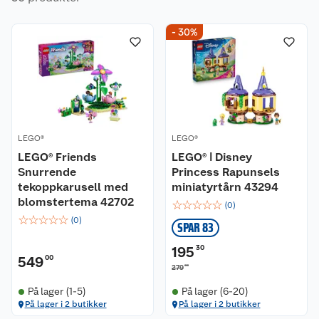
- 30%
LEGO®
LEGO®
LEGO® Friends
LEGO® ǀ Disney
Snurrende
Princess Rapunsels
tekoppkarusell med
miniatyrtårn 43294
blomstertema 42702
☆
☆
☆
☆
☆
(
0
)
☆
☆
☆
☆
☆
(
0
)
SPAR 83
195
30
549
00
00
279
På lager (1-5)
På lager (6-20)
På lager i 2 butikker
På lager i 2 butikker