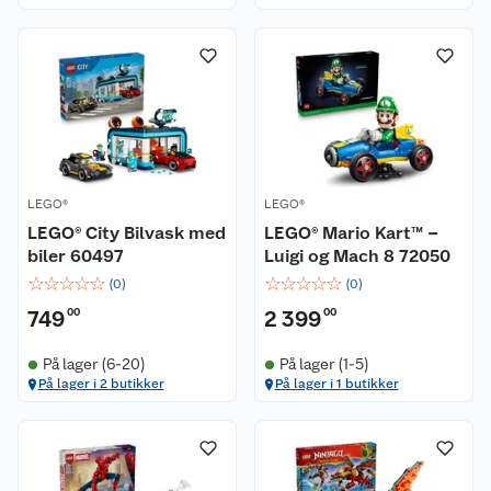
LEGO®
LEGO®
LEGO® City Bilvask med
LEGO® Mario Kart™ –
biler 60497
Luigi og Mach 8 72050
☆
☆
☆
☆
☆
☆
☆
☆
☆
☆
(
0
)
(
0
)
749
00
2 399
00
På lager (6-20)
På lager (1-5)
På lager i 2 butikker
På lager i 1 butikker
Kundeservice
Om oss
Kontakt oss