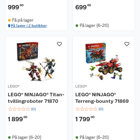
999
00
699
00
Få på lager
På lager (6-20)
På lager i 2 butikker
LEGO®
LEGO®
LEGO® NINJAGO® Titan-
LEGO® NINJAGO®
tvillingroboter 71870
Terreng-bounty 71869
☆
☆
☆
☆
☆
☆
☆
☆
☆
☆
(
0
)
(
0
)
1 899
00
1 799
00
På lager (6-20)
På lager (6-20)