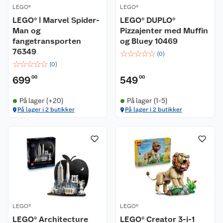
LEGO®
LEGO®
LEGO® ǀ Marvel Spider-
LEGO® DUPLO®
Man og
Pizzajenter med Muffin
fangetransporten
og Bluey 10469
76349
☆
☆
☆
☆
☆
(
0
)
☆
☆
☆
☆
☆
(
0
)
699
00
549
00
På lager (+20)
På lager (1-5)
På lager i 2 butikker
På lager i 2 butikker
LEGO®
LEGO®
LEGO® Architecture
LEGO® Creator 3-i-1