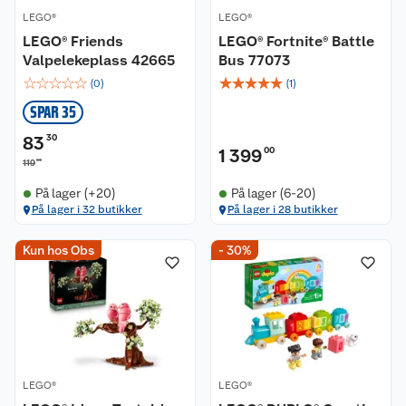
LEGO®
LEGO®
LEGO® Friends
LEGO® Fortnite® Battle
Valpelekeplass 42665
Bus 77073
☆
☆
☆
☆
☆
☆
☆
☆
☆
☆
(
0
)
(
1
)
SPAR 35
83
30
1 399
00
00
119
På lager (+20)
På lager (6-20)
På lager i 32 butikker
På lager i 28 butikker
Kun hos Obs
- 30%
LEGO®
LEGO®