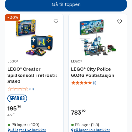
Gå til toppen
- 30%
LEGO®
LEGO®
LEGO® Creator
LEGO® City Police
Spillkonsoll i retrostil
60316 Politistasjon
31380
☆
☆
☆
☆
☆
(
1
)
☆
☆
☆
☆
☆
(
0
)
SPAR 83
195
30
783
00
00
279
På lager (+100)
På lager (1-5)
På lager i 32 butikker
På lager i 30 butikker