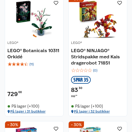
LEGO®
LEGO®
LEGO® Botanicals 10311
LEGO® NINJAGO®
Orkidé
Stridspakke med Kais
dragerobot 71851
☆
☆
☆
☆
☆
(
11
)
☆
☆
☆
☆
☆
(
0
)
SPAR 35
83
30
729
00
00
119
På lager (+100)
På lager (+100)
På lager i 31 butikker
På lager i 32 butikker
- 30%
- 30%