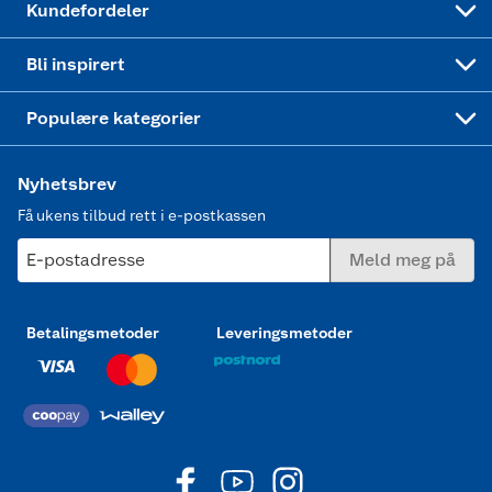
Kundefordeler
Mer inspirasjon
Symaskin
Bli inspirert
Joggesko dame
Populære kategorier
Nyhetsbrev
Få ukens tilbud rett i e-postkassen
E-postadresse
Meld meg på
Betalingsmetoder
Leveringsmetoder