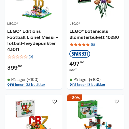
LEGO®
LEGO®
LEGO® Editions
LEGO® Botanicals
Football Lionel Messi –
Blomsterbukett 10280
fotball-høydepunkter
☆
☆
☆
☆
☆
(
8
)
43011
SPAR 331
☆
☆
☆
☆
☆
(
0
)
497
40
399
00
00
829
På lager (+100)
På lager (+100)
På lager i 32 butikker
På lager i 3 butikker
- 30%