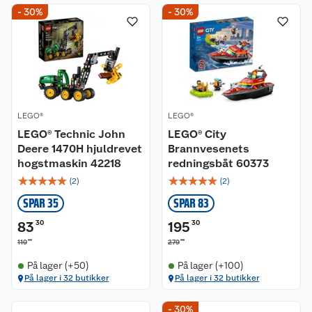
- 30%
- 30%
LEGO®
LEGO®
LEGO® Technic John
LEGO® City
Deere 1470H hjuldrevet
Brannvesenets
hogstmaskin 42218
redningsbåt 60373
☆
☆
☆
☆
☆
☆
☆
☆
☆
☆
(
2
)
(
2
)
SPAR 35
SPAR 83
83
30
195
30
00
00
119
279
På lager (+50)
På lager (+100)
På lager i 32 butikker
På lager i 32 butikker
- 30%