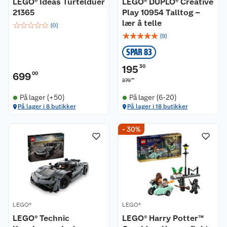
LEGO® Ideas Turtelduer
LEGO® DUPLO® Creative
21365
Play 10954 Talltog –
lær å telle
☆
☆
☆
☆
☆
(
0
)
☆
☆
☆
☆
☆
(
9
)
SPAR 83
195
30
699
00
00
279
På lager (+50)
På lager (6-20)
På lager i 8 butikker
På lager i 18 butikker
- 30%
Kundeservice
Om oss
Kontakt oss
Nyheter
Angre- og returrett
LEGO®
LEGO®
Våre butikker
Reklamasjon og garanti
LEGO® Technic
LEGO® Harry Potter™