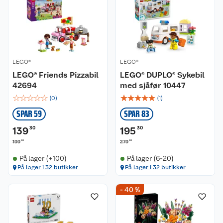
LEGO®
LEGO®
LEGO® Friends Pizzabil
LEGO® DUPLO® Sykebil
42694
med sjåfør 10447
☆
☆
☆
☆
☆
☆
☆
☆
☆
☆
(
0
)
(
1
)
SPAR 59
SPAR 83
139
30
195
30
00
00
199
279
På lager (+100)
På lager (6-20)
På lager i 32 butikker
På lager i 32 butikker
- 40 %