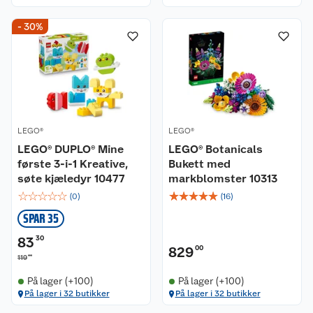
- 30%
LEGO®
LEGO®
LEGO® DUPLO® Mine
LEGO® Botanicals
første 3-i-1 Kreative,
Bukett med
søte kjæledyr 10477
markblomster 10313
☆
☆
☆
☆
☆
☆
☆
☆
☆
☆
(
0
)
(
16
)
SPAR 35
83
30
829
00
00
119
På lager (+100)
På lager (+100)
På lager i 32 butikker
På lager i 32 butikker