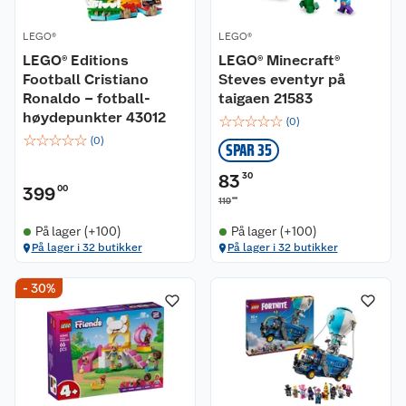
LEGO®
LEGO®
LEGO® Editions
LEGO® Minecraft®
Football Cristiano
Steves eventyr på
Ronaldo – fotball-
taigaen 21583
høydepunkter 43012
☆
☆
☆
☆
☆
(
0
)
☆
☆
☆
☆
☆
(
0
)
SPAR 35
83
30
399
00
00
119
På lager (+100)
På lager (+100)
På lager i 32 butikker
På lager i 32 butikker
- 30%