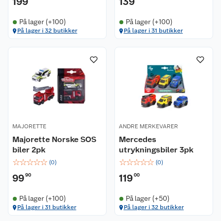
199
139
På lager (+100)
På lager (+100)
På lager i 32 butikker
På lager i 31 butikker
MAJORETTE
ANDRE MERKEVARER
Majorette Norske SOS
Mercedes
biler 2pk
utrykningsbiler 3pk
☆
☆
☆
☆
☆
☆
☆
☆
☆
☆
(
0
)
(
0
)
99
90
119
00
På lager (+100)
På lager (+50)
På lager i 31 butikker
På lager i 32 butikker