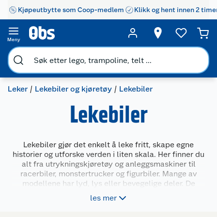
Kjøpeutbytte som Coop-medlem
Klikk og hent innen 2 time
Meny
Leker
Lekebiler og kjøretøy
Lekebiler
Lekebiler
Lekebiler gjør det enkelt å leke fritt, skape egne
historier og utforske verden i liten skala. Her finner du
alt fra utrykningskjøretøy og anleggsmaskiner til
racerbiler, monstertrucker og figurbiler. Mange av
modellene har lyd, lys eller bevegelige deler. De
passer til både rolleleker og actionfylte bilbaner.
les mer
Lekebiler gir barna mulighet til å bruke fantasien og
trene på koordinasjon og samspill – alene eller