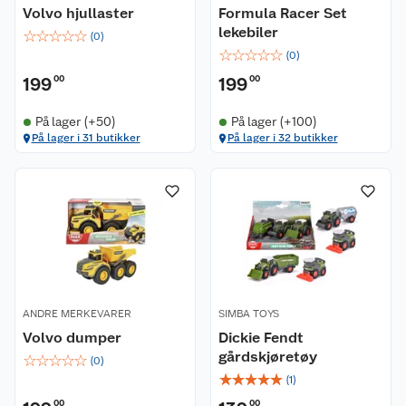
Volvo hjullaster
Formula Racer Set
lekebiler
☆
☆
☆
☆
☆
(
0
)
☆
☆
☆
☆
☆
(
0
)
199
00
199
00
På lager (+50)
På lager (+100)
På lager i 31 butikker
På lager i 32 butikker
ANDRE MERKEVARER
SIMBA TOYS
Volvo dumper
Dickie Fendt
gårdskjøretøy
☆
☆
☆
☆
☆
(
0
)
☆
☆
☆
☆
☆
(
1
)
00
00