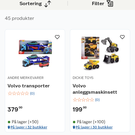
sammen med andre.
Sortering
Filter
45 produkter
ANDRE MERKEVARER
DICKIE TOYS
Volvo transporter
Volvo
anleggsmaskinsett
☆
☆
☆
☆
☆
(
0
)
☆
☆
☆
☆
☆
(
0
)
379
00
199
00
På lager (+50)
På lager (+100)
På lager i 32 butikker
På lager i 30 butikker