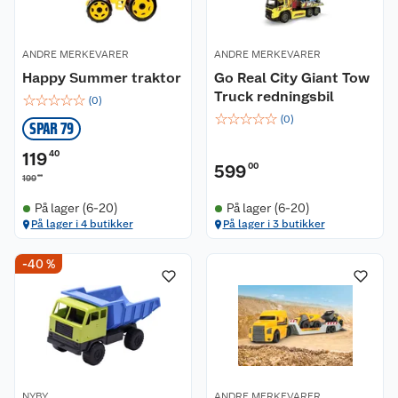
ANDRE MERKEVARER
ANDRE MERKEVARER
Happy Summer traktor
Go Real City Giant Tow
Truck redningsbil
☆
☆
☆
☆
☆
(
0
)
☆
☆
☆
☆
☆
(
0
)
SPAR 79
119
40
599
00
00
199
På lager (6-20)
På lager (6-20)
På lager i 4 butikker
På lager i 3 butikker
Kundeservice
-40 %
Om oss
Kontakt oss
Nyheter
Angre- og returrett
Våre butikker
Reklamasjon og garanti
NYBY
ANDRE MERKEVARER