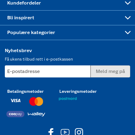
Kundefordeler
Mer inspirasjon
Symaskin
Bli inspirert
Joggesko dame
Populære kategorier
Nyhetsbrev
Få ukens tilbud rett i e-postkassen
E-postadresse
Meld meg på
Betalingsmetoder
Leveringsmetoder