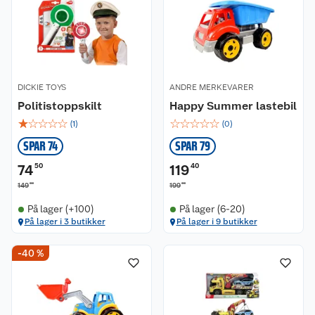
DICKIE TOYS
ANDRE MERKEVARER
Politistoppskilt
Happy Summer lastebil
☆
☆
☆
☆
☆
☆
☆
☆
☆
☆
(
1
)
(
0
)
SPAR 74
SPAR 79
74
50
119
40
00
00
149
199
På lager (+100)
På lager (6-20)
På lager i 3 butikker
På lager i 9 butikker
-40 %