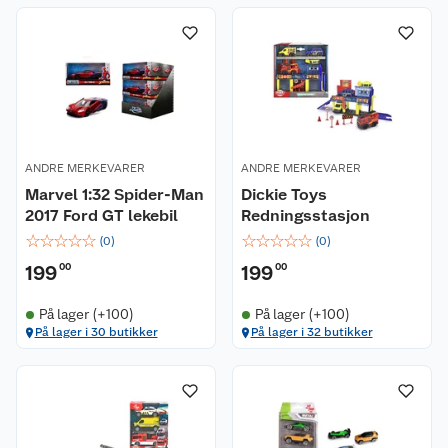
ANDRE MERKEVARER
ANDRE MERKEVARER
Marvel 1:32 Spider-Man
Dickie Toys
2017 Ford GT lekebil
Redningsstasjon
☆
☆
☆
☆
☆
☆
☆
☆
☆
☆
(
0
)
(
0
)
199
00
199
00
På lager (+100)
På lager (+100)
På lager i 30 butikker
På lager i 32 butikker