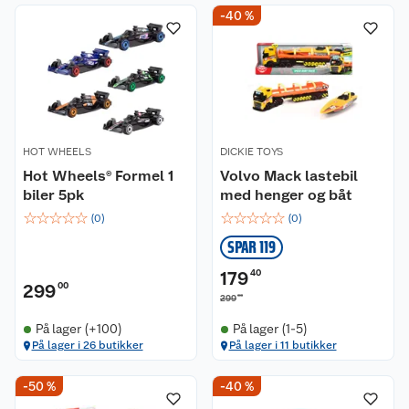
-40 %
HOT WHEELS
DICKIE TOYS
Hot Wheels® Formel 1
Volvo Mack lastebil
biler 5pk
med henger og båt
☆
☆
☆
☆
☆
☆
☆
☆
☆
☆
(
0
)
(
0
)
SPAR 119
179
40
299
00
00
299
På lager (+100)
På lager (1-5)
På lager i 26 butikker
På lager i 11 butikker
-50 %
-40 %