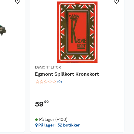
EGMONT LITOR
d
Egmont Spillkort Kronekort
☆
☆
☆
☆
☆
(
0
)
90
59
På lager (+100)
På lager i 32 butikker