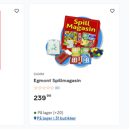
DAMM
Egmont Spillmagasin
☆
☆
☆
☆
☆
(
0
)
00
239
På lager (+20)
På lager i 31 butikker