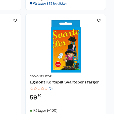
På lager i 13 butikker
EGMONT LITOR
Egmont Kortspill Svarteper i farger
☆
☆
☆
☆
☆
(
0
)
90
59
På lager (+100)