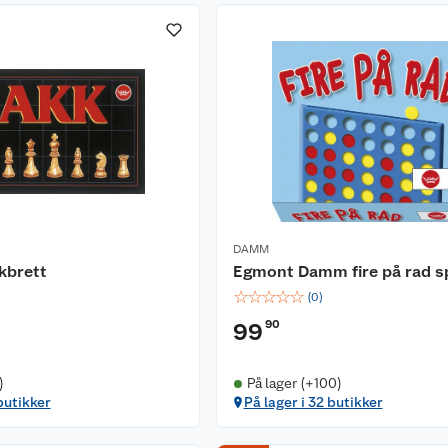
DAMM
kbrett
Egmont Damm fire på rad sp
☆
☆
☆
☆
☆
(
0
)
90
99
)
På lager (+100)
butikker
På lager i 32 butikker