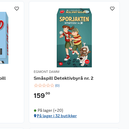
EGMONT DAMM
ill
Småspill Detektivbyrå nr. 2
☆
☆
☆
☆
☆
(
0
)
00
159
På lager (+20)
På lager i 32 butikker