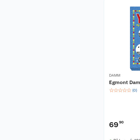
DAMM
Egmont Dam
☆
☆
☆
☆
☆
(
0
)
90
69