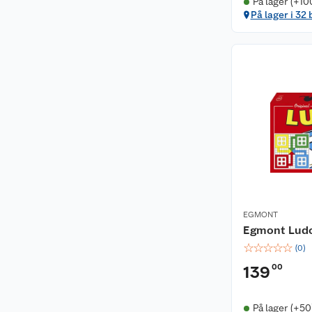
På lager (+10
På lager i 32 
EGMONT
Egmont Ludo 
☆
☆
☆
☆
☆
(
0
)
00
139
På lager (+50