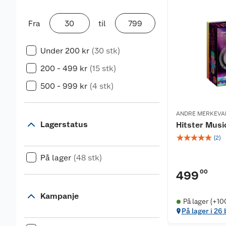
Fra
til
Under 200 kr
(30 stk)
200 - 499 kr
(15 stk)
500 - 999 kr
(4 stk)
ANDRE MERKEVA
Lagerstatus
Hitster Musi
☆
☆
☆
☆
☆
(
2
)
På lager
(48 stk)
00
499
Kampanje
På lager (+10
På lager i 26