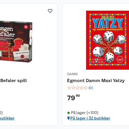
DAMM
Befaler spill
Egmont Damm Maxi Yatzy
☆
☆
☆
☆
☆
(
0
)
90
79
0)
På lager (+100)
butikker
På lager i 32 butikker