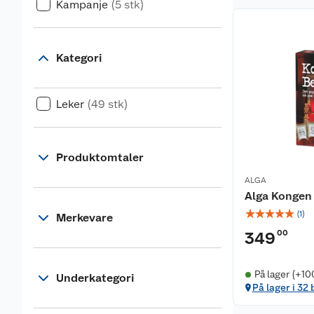
Kampanje
(5 stk)
Kategori
Leker
(49 stk)
Produktomtaler
ALGA
Alga Kongen 
☆
☆
☆
☆
☆
(
1
)
Merkevare
00
349
På lager (+10
Underkategori
På lager i 32 