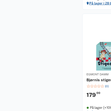
På lager i 28 
EGMONT DAMM
Bjørnis stige
☆
☆
☆
☆
☆
(
0
)
00
179
På lager (+10