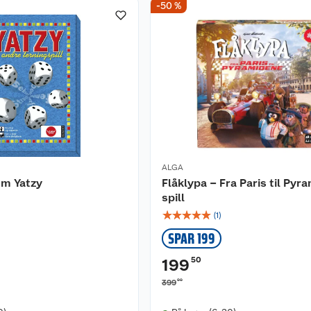
-50 %
ALGA
m Yatzy
Flåklypa – Fra Paris til Pyr
spill
☆
☆
☆
☆
☆
(
1
)
SPAR 199
50
199
00
399