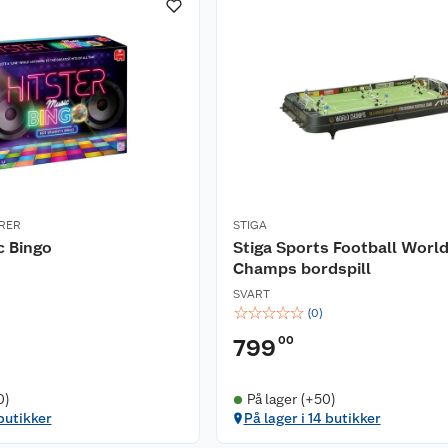
RER
STIGA
c Bingo
Stiga Sports Football Worl
Champs bordspill
SVART
☆
☆
☆
☆
☆
(
0
)
00
799
0)
På lager (+50)
 butikker
På lager i 14 butikker