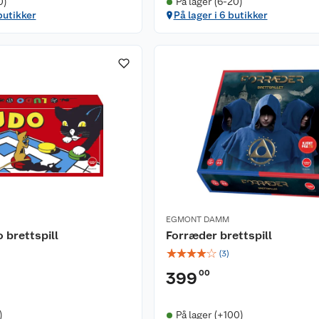
0)
På lager (6-20)
butikker
På lager i 6 butikker
EGMONT DAMM
brettspill
Forræder brettspill
☆
☆
☆
☆
☆
(
3
)
00
399
)
På lager (+100)