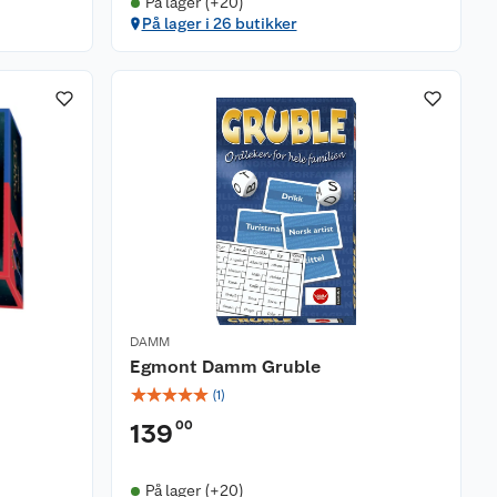
På lager (+20)
På lager i 26 butikker
DAMM
Egmont Damm Gruble
☆
☆
☆
☆
☆
(
1
)
00
139
På lager (+20)