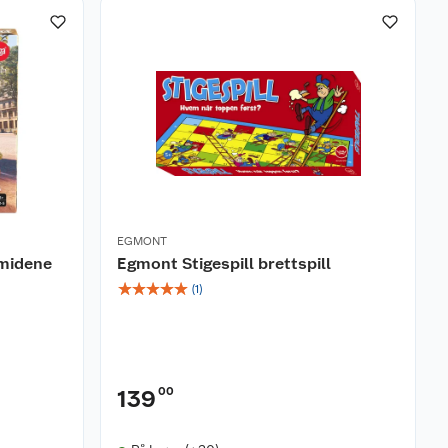
EGMONT
amidene
Egmont Stigespill brettspill
☆
☆
☆
☆
☆
(
1
)
00
139