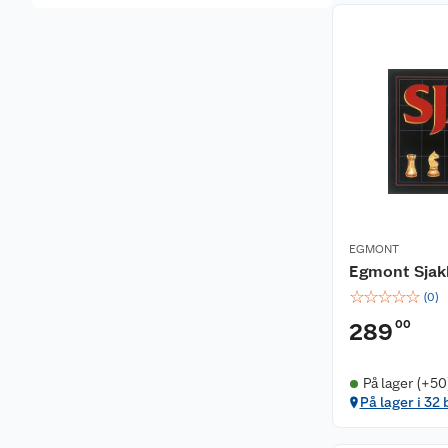
EGMONT
Egmont Sjak
☆
☆
☆
☆
☆
(
0
)
00
289
På lager (+50
På lager i 32 