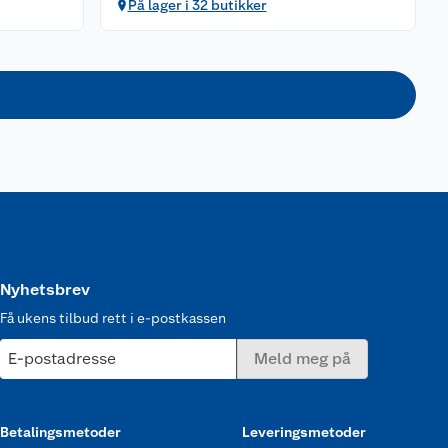
På lager i 32 butikker
Nyhetsbrev
Få ukens tilbud rett i e-postkassen
E-postadresse
Meld meg på
Betalingsmetoder
Leveringsmetoder