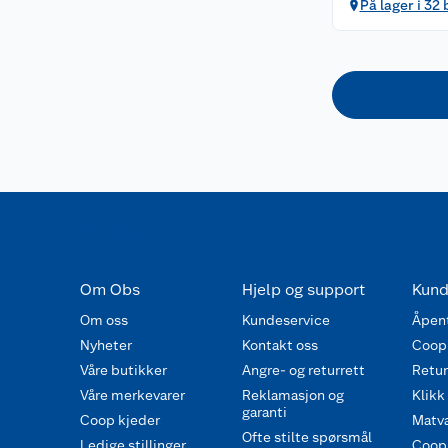
På lager i 32 
Om Obs
Hjelp og support
Kund
Om oss
Kundeservice
Åpent
Nyheter
Kontakt oss
Coop
Våre butikker
Angre- og returrett
Retur 
Våre merkevarer
Reklamasjon og
Klikk
garanti
Coop kjeder
Matva
Ofte stilte spørsmål
Ledige stillinger
Coop