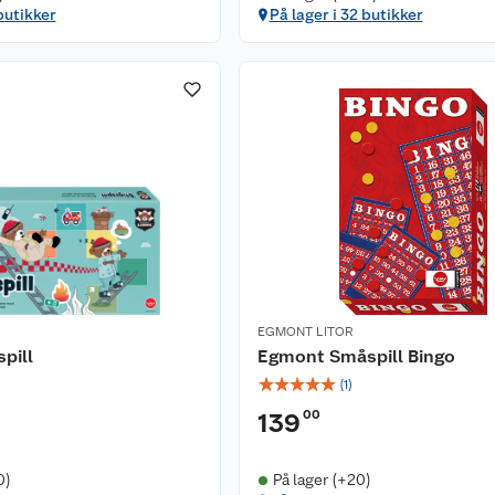
butikker
På lager i 32 butikker
EGMONT LITOR
spill
Egmont Småspill Bingo
☆
☆
☆
☆
☆
(
1
)
00
139
0)
På lager (+20)