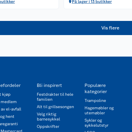
butikker
På lager i 13 butikker
Vis flere
efordeler
Bli inspirert
Populære
kategorier
 kjøp
Festdrakter til hele
familien
Trampoline
 medlem
Alt til grillsesongen
Hagemøbler og
av el-avfall
utemøbler
Velg riktig
 og hent
barnesykkel
Sykler og
regaranti
sykkelutstyr
Oppskrifter
 Mastercard