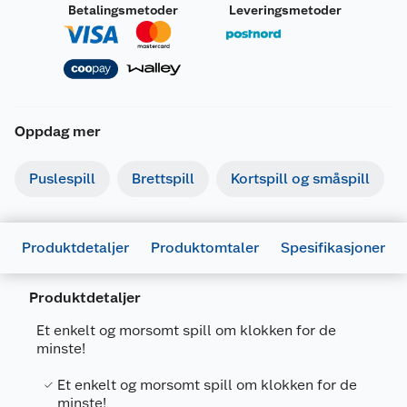
Betalingsmetoder
Leveringsmetoder
Oppdag mer
Puslespill
Brettspill
Kortspill og småspill
Produktdetaljer
Produktomtaler
Spesifikasjoner
Produktdetaljer
Et enkelt og morsomt spill om klokken for de
minste!
Generelt
Et enkelt og morsomt spill om klokken for de
minste!
Artikkelnummer
7031656002745