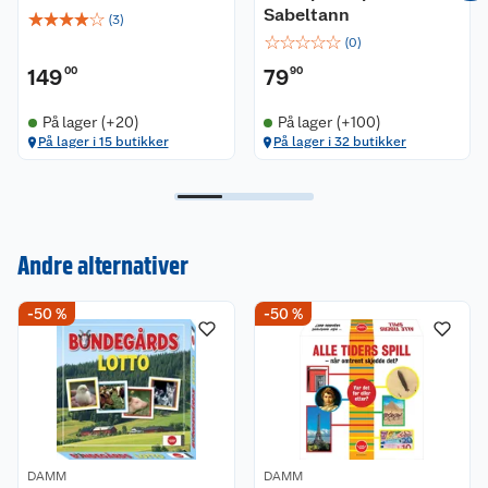
Sabeltann
☆
☆
☆
☆
☆
(
3
)
☆
☆
☆
☆
☆
(
0
)
149
00
79
90
På lager (+20)
På lager (+100)
På lager i 15 butikker
På lager i 32 butikker
Kundeservice
Andre alternativer
Om oss
Kontakt oss
-50 %
-50 %
Nyheter
Angre- og returrett
Våre butikker
Reklamasjon og garanti
Våre merkevarer
Ofte stilte spørsmål
DAMM
DAMM