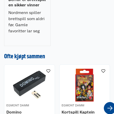
en sikker vinner
Nordmenn spiller
brettspill som aldri
før. Gamle
favoritter lar seg
ikke utkonkurrere
av digital
underholdning.
Ofte kjøpt sammen
Nyheter og fakta
om brettspill.
EGMONT DAMM
EGMONT DAMM
Domino
Kortspill Kaptein