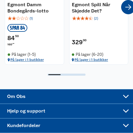
Egmont Damm
Egmont Spill Når
Coop kjeder
Betalingsalternativer
Bondegårds-lotto
Skjedde Det?
☆
☆
☆
☆
☆
☆
☆
☆
☆
☆
(
1
)
(
2
)
Ledige stillinger
Leveringsalternativer
Åpent kjøp
SPAR 84
Bærekraft
Pakkesporing
Coop medlem
84
50
329
00
00
169
Sikkerhetsdatablad
Sikkerhetsdatablad
Retur av el-avfall
Trampoline
På lager (1-5)
På lager (6-20)
På lager i 1 butikker
På lager i 1 butikker
Samvirkelag
Kjøpsvilkår
Klikk og hent
Festdrakter til hele familien
Hagemøbler og utemøbler
Virksomheten
Personvern
Matvaregaranti
Alt til grillsesongen
Sykler og sykkelutstyr
Sponsorvirksomhet
Cookies
Coop Mastercard
Velg riktig barnesykkel
LEGO
Om Obs
Leveringstid
Coop bedriftskort
Oppskrifter
Høytrykkspyler
Hjelp og support
Min kake
Ukas 4 middagstilbud
Klær
Kundefordeler