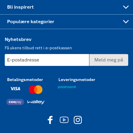
Mer inspirasjon
Symaskin
Bli inspirert
Joggesko dame
Populære kategorier
Nyhetsbrev
Få ukens tilbud rett i e-postkassen
E-postadresse
Meld meg på
Betalingsmetoder
Leveringsmetoder