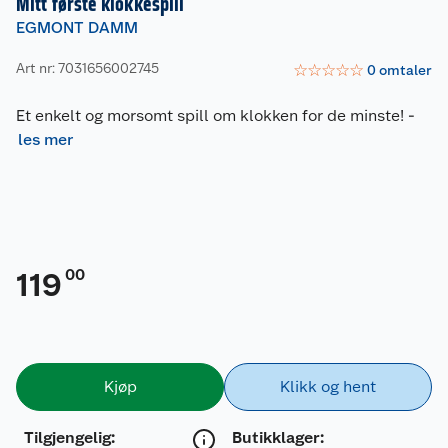
Mitt første klokkespill
EGMONT DAMM
Art nr: 7031656002745
☆
☆
☆
☆
☆
0
omtaler
Et enkelt og morsomt spill om klokken for de minste!
-
les mer
00
119
Kjøp
Klikk og hent
Tilgjengelig
:
Butikklager: